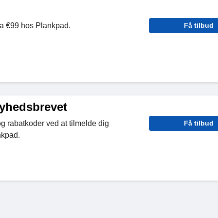
ra €99 hos Plankpad.
Få tilbud
nyhedsbrevet
og rabatkoder ved at tilmelde dig
Få tilbud
nkpad.