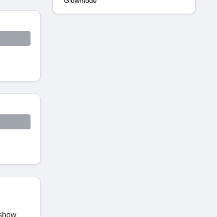
Glowmode
-show