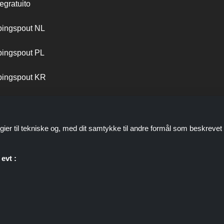
egratuito
ingspout NL
ingspout PL
ingspout KR
ingspout PT
gier til tekniske og, med dit samtykke til andre formål som beskrevet 
evt :
personale er ikke involveret, når du foretager et køb via disse links, 