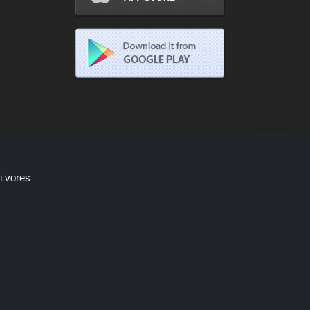
i vores
Shoppingspout.com/dk optjener kun