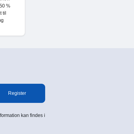
 50 %
 til
ng
Register
formation kan findes i