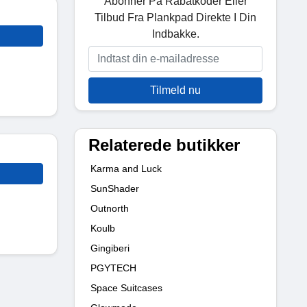
Abonner På Rabatkoder Eller
Tilbud Fra Plankpad Direkte I Din
Indbakke.
Tilmeld nu
Relaterede butikker
Karma and Luck
SunShader
Outnorth
Koulb
Gingiberi
PGYTECH
Space Suitcases