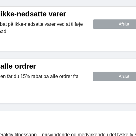
ikke-nedsatte varer
at på ikke-nedsatte varer ved at tilføje
Afslut
pad.
alle ordrer
den får du 15% rabat på alle ordrer fra
Afslut
aktiv fitnessapp – prisvindende og medvirkende i det tyske tv