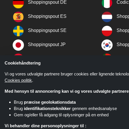
Shoppingspout DE
Codic
Shoppingspout ES
Shopp
Shoppingspout SE
Shopp
Shoppingspout JP
Shopp
Shoppingspout TR
Shopp
Cookiehåndtering
Shoppingspout NO
Vi og vores udvalgte partnere bruger cookies eller lignende teknolo
Cookies politik
.
Med hensyn til annoncering kan vi og vores udvalgte partnere 
Brug
præcise geolokationsdata
Brug
identifikationsteknikker
gennem enhedsanalyse
Gem og/eller få adgang til oplysninger på en enhed
Shoppingspout.com/dk eller dets 
Vi behandler dine personoplysninger til :