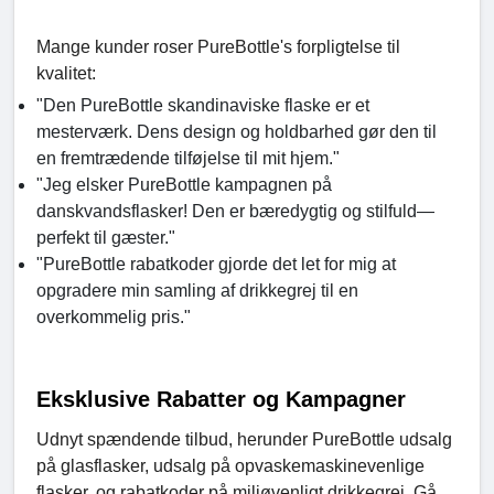
Mange kunder roser PureBottle's forpligtelse til
kvalitet:
"Den PureBottle skandinaviske flaske er et
mesterværk. Dens design og holdbarhed gør den til
en fremtrædende tilføjelse til mit hjem."
"Jeg elsker PureBottle kampagnen på
danskvandsflasker! Den er bæredygtig og stilfuld—
perfekt til gæster."
"PureBottle rabatkoder gjorde det let for mig at
opgradere min samling af drikkegrej til en
overkommelig pris."
Eksklusive Rabatter og Kampagner
Udnyt spændende tilbud, herunder PureBottle udsalg
på glasflasker, udsalg på opvaskemaskinevenlige
flasker, og rabatkoder på miljøvenligt drikkegrej. Gå