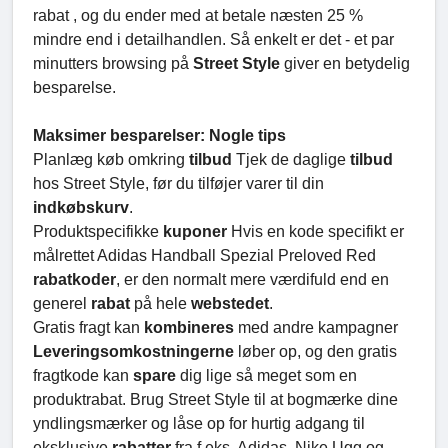
rabat , og du ender med at betale næsten 25 %
mindre end i detailhandlen. Så enkelt er det - et par
minutters browsing på
Street Style
giver en betydelig
besparelse.
Maksimer besparelser: Nogle tips
Planlæg køb omkring
tilbud
Tjek de daglige
tilbud
hos Street Style, før du tilføjer varer til din
indkøbskurv
.
Produktspecifikke
kuponer
Hvis en kode specifikt er
målrettet Adidas Handball Spezial Preloved Red
rabatkoder
, er den normalt mere værdifuld end en
generel
rabat
på hele
webstedet
.
Gratis fragt kan
kombineres
med andre kampagner
Leveringsomkostningerne
løber op, og den gratis
fragtkode kan
spare
dig lige så meget som en
produktrabat. Brug Street Style til at bogmærke dine
yndlingsmærker og låse op for hurtig adgang til
eksklusive
rabatter
fra f.eks. Adidas. Nike Ugg og