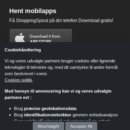
Hent mobilapps
Få ShoppingSpout på din telefon Download gratis!
Cookiehåndtering
Vi og vores udvalgte partnere bruger cookies eller lignende
teknologier til tekniske og, med dit samtykke til andre formål
som beskrevet i vores
Cookies politik
.
Med hensyn til annoncering kan vi og vores udvalgte
partnere evt :
Brug
præcise geolokationsdata
Shoppingspout.com/dk eller dets personale er ikke involveret, når du
Brug
identifikationsteknikker
gennem enhedsanalyse
foretager et køb via disse links, Shoppingspout.com/dk optjener kun
kommission gennem disse links/tilbud.
Gem og/eller få adgang til oplysninger på en enhed
Ophavsret © 2026 ShoppingSpout Alle rettigheder forbeholdes
Afvis/ValgfrI
Accepter Alt