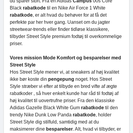
du sparer stort. Fra en Adidas
Campus
00s Core
Black
rabatkode
til en Nike Air Force 1 White
rabatkode
, er alt hvad du behøver for at få det
perfekte par her hver gang. Uanset om du jagter
streetwear-trends eller finder tidløse klassikere,
tilbyder Street Style premium fodtøj til overkommelige
priser.
Vores mission Mode Komfort og besparelser med
Street Style
Hos Street Style mener vi, at sneakers af høj kvalitet
ikke bør koste din
pengepung
noget. Hos Street
Style stræber vi efter at tilbyde en bred vifte af ægte
rabatkoder , så hver enkelt kunde har råd til fodtøj af
høj kvalitet til uovertrufne priser. Fra den klassiske
Adidas Gazelle Black White Gum
rabatkode
til den
trendy Nike Dunk Low Panda
rabatkode
, holder
Street Style dig stilfuld, samtidig med at du
maksimerer dine
besparelser
. Alt, hvad vi tilbyder, er