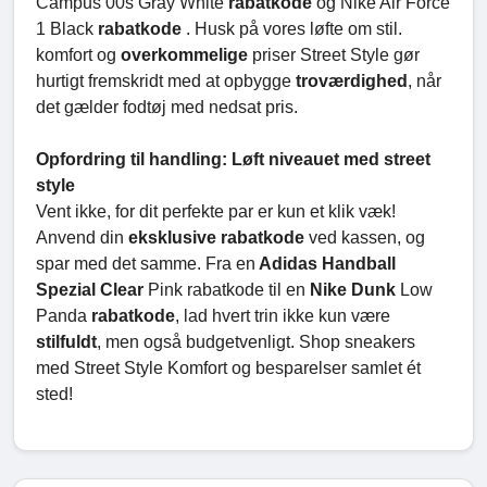
Campus 00s Gray White
rabatkode
og Nike Air Force
1 Black
rabatkode
. Husk på vores løfte om stil.
komfort og
overkommelige
priser Street Style gør
hurtigt fremskridt med at opbygge
troværdighed
, når
det gælder fodtøj med nedsat pris.
Opfordring til handling: Løft niveauet med street
style
Vent ikke, for dit perfekte par er kun et klik væk!
Anvend din
eksklusive
rabatkode
ved kassen, og
spar med det samme. Fra en
Adidas Handball
Spezial Clear
Pink rabatkode til en
Nike Dunk
Low
Panda
rabatkode
, lad hvert trin ikke kun være
stilfuldt
, men også budgetvenligt. Shop sneakers
med Street Style Komfort og besparelser samlet ét
sted!