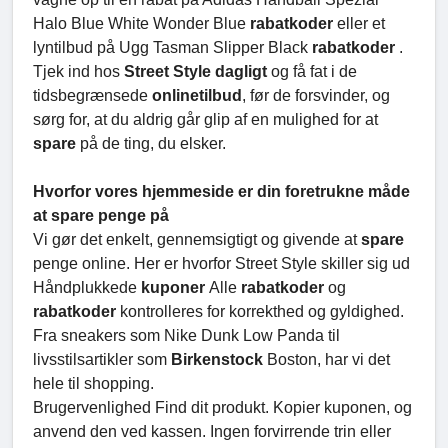
Halo Blue White Wonder Blue
rabatkoder
eller et
lyntilbud på Ugg Tasman Slipper Black
rabatkoder
.
Tjek ind hos
Street Style dagligt
og få fat i de
tidsbegrænsede
onlinetilbud
, før de forsvinder, og
sørg for, at du aldrig går glip af en mulighed for at
spare
på de ting, du elsker.
Hvorfor vores hjemmeside er din foretrukne måde
at spare penge på
Vi gør det enkelt, gennemsigtigt og givende at
spare
penge online. Her er hvorfor Street Style skiller sig ud
Håndplukkede
kuponer
Alle
rabatkoder
og
rabatkoder
kontrolleres for korrekthed og gyldighed.
Fra sneakers som Nike Dunk Low Panda til
livsstilsartikler som
Birkenstock
Boston, har vi det
hele til shopping.
Brugervenlighed Find dit produkt. Kopier kuponen, og
anvend den ved kassen. Ingen forvirrende trin eller