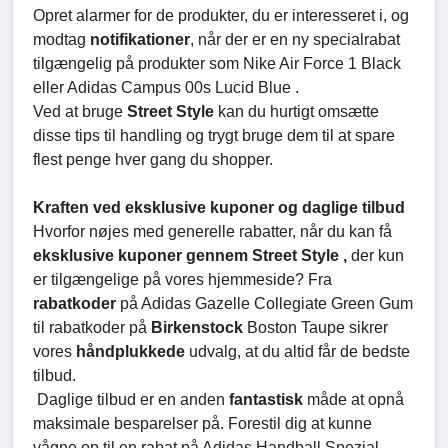
Opret alarmer for de produkter, du er interesseret i, og
modtag
notifikationer
, når der er en ny specialrabat
tilgængelig på produkter som Nike Air Force 1 Black
eller Adidas Campus 00s Lucid Blue .
Ved at bruge
Street Style
kan du hurtigt omsætte
disse tips til handling og trygt bruge dem til at spare
flest penge hver gang du shopper.
Kraften ved eksklusive kuponer og daglige tilbud
Hvorfor nøjes med generelle rabatter, når du kan få
eksklusive kuponer gennem Street Style ,
der kun
er tilgængelige på vores hjemmeside? Fra
rabatkoder
på Adidas Gazelle Collegiate Green Gum
til rabatkoder på
Birkenstock
Boston Taupe sikrer
vores
håndplukkede
udvalg, at du altid får de bedste
tilbud.
Daglige tilbud er en anden
fantastisk
måde at opnå
maksimale besparelser på. Forestil dig at kunne
vågne op til en rabat på Adidas Handball Spezial