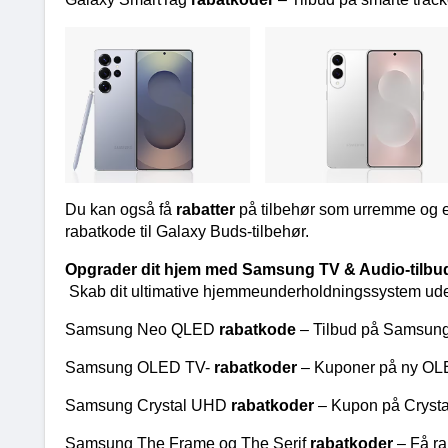
Du kan også få 
rabatter 
på tilbehør som urremme og et
rabatkode til Galaxy Buds-tilbehør.
Opgrader dit hjem med Samsung TV & Audio-tilbu
Skab dit ultimative hjemmeunderholdningssystem uden
Samsung Neo QLED 
rabatkode 
– Tilbud på Samsun
Samsung OLED TV- 
rabatkoder 
– Kuponer på ny OLED 
Samsung Crystal UHD 
rabatkoder 
– Kupon på Crysta
Samsung The Frame og The Serif 
rabatkoder 
– Få r