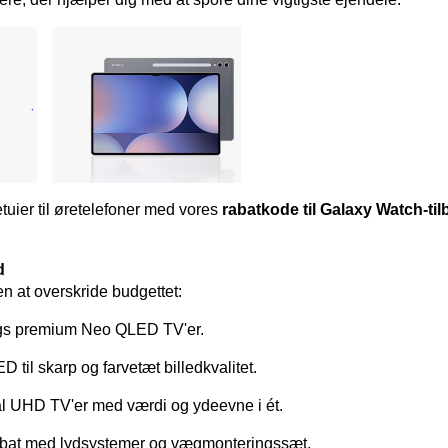
uier til øretelefoner med vores 
rabatkode til Galaxy Watch-til
d
 at overskride budgettet:
gs premium Neo QLED TV'er.
til skarp og farvetæt billedkvalitet.
l UHD TV'er med værdi og ydeevne i ét.
abat med lydsystemer og vægmonteringssæt.