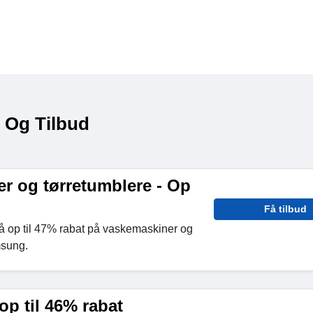
 Og Tilbud
r og tørretumblere - Op
Få tilbud
å op til 47% rabat på vaskemaskiner og
msung.
op til 46% rabat