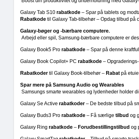
Boost din produktivitet og underholdning med Galaxy-t
Galaxy Tab S10 
rabatkode 
– Spar på tablets og modtag
Rabatkode 
til Galaxy Tab-tilbehør – Opdag tilbud på 
Galaxy-bøger og -bærbare computere.
Arbejd eller spil, Samsung-bærbare computere er designe
Galaxy Book5 Pro 
rabatkode 
– Spar på denne kraftfu
Galaxy Book Copilot+ PC 
rabatkode 
– Opgraderings- 
Rabatkoder 
til Galaxy Book-tilbehør – 
Rabat 
på etuie
Spar mere på Samsung Audio og Wearables
Samsungs smarte wearables og lydenheder holder dig
Galaxy Se Active 
rabatkoder 
– De bedste tilbud på s
Galaxy Buds3 Pro 
rabatkode 
– Få særlige 
tilbud 
og g
Galaxy Ring 
rabatkode 
– 
Forudbestillingstilbud
 og 
Galaxy SmartTag 
rabatkoder 
– Tilbud på smarte track