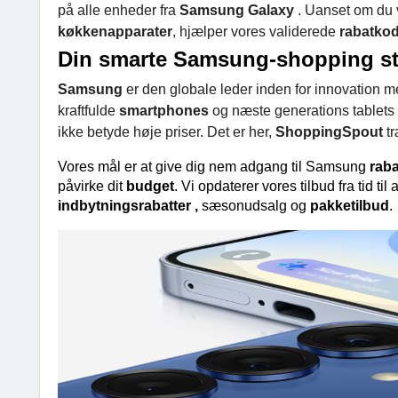
på alle enheder fra
Samsung Galaxy
. Uanset om du v
køkkenapparater
, hjælper vores validerede
rabatko
Din smarte Samsung-shopping sta
Samsung
er den globale leder inden for innovation 
kraftfulde
smartphones
og næste generations tablets ti
ikke betyde høje priser. Det er her,
ShoppingSpout
tr
Vores mål er at give dig nem adgang til Samsung 
raba
påvirke dit 
budget
. Vi opdaterer vores tilbud fra tid ti
indbytningsrabatter 
, 
sæsonudsalg og 
pakketilbud
.