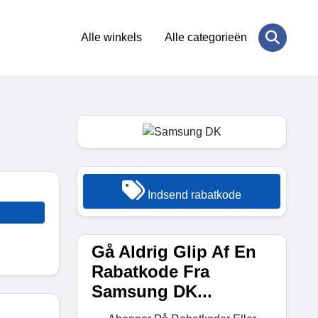
Alle winkels
Alle categorieën
Indsend rabatkode
Gå Aldrig Glip Af En
Rabatkode Fra
Samsung DK...