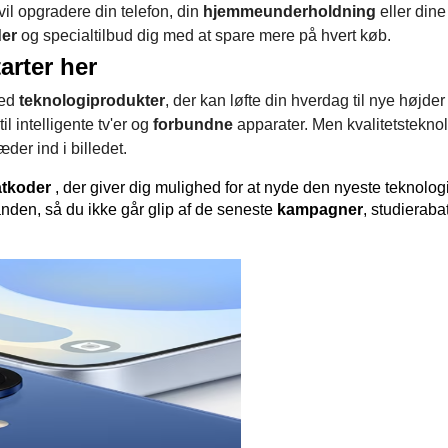
il opgradere din telefon, din
hjemmeunderholdning
eller dine
der
og specialtilbud dig med at spare mere på hvert køb.
rter her
med
teknologiprodukter
, der kan løfte din hverdag til nye højder 
l intelligente tv'er og
forbundne
apparater. Men kvalitetstekno
æder ind i billedet.
tkoder 
, der giver dig mulighed for at nyde den nyeste teknologi
l anden, så du ikke går glip af de seneste 
kampagner