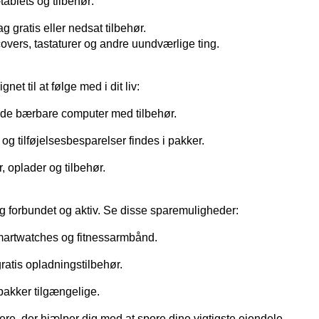
ablets og tilbehør:
 gratis eller nedsat tilbehør.
covers, tastaturer og andre uundværlige ting.
t til at følge med i dit liv:
lde bærbare computer med tilbehør.
og tilføjelsesbesparelser findes i pakker.
r, oplader og tilbehør.
 forbundet og aktiv. Se disse sparemuligheder:
martwatches og fitnessarmbånd.
ratis opladningstilbehør.
pakker tilgængelige.
ere, der hjælper dig med at spore dine vigtigste ejendele.