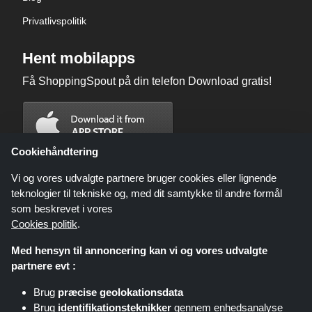
Privatlivspolitik
Hent mobilapps
Få ShoppingSpout på din telefon Download gratis!
Cookiehåndtering
Vi og vores udvalgte partnere bruger cookies eller lignende
teknologier til tekniske og, med dit samtykke til andre formål
som beskrevet i vores
Cookies politik
.
Med hensyn til annoncering kan vi og vores udvalgte
partnere evt :
Brug
præcise geolokationsdata
Shoppingspout.com/dk eller dets personale er ikke involveret, når du
Brug
identifikationsteknikker
gennem enhedsanalyse
foretager et køb via disse links, Shoppingspout.com/dk optjener kun