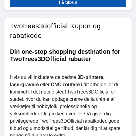
Få tilbud
Twotrees3dofficial Kupon og
rabatkode
Din one-stop shopping destination for
TwoTrees3DOfficial rabatter
Hvis du vil inkludere de bedste
3D-printere
,
lasergravere
eller
CNC-routere
i dit arbejde, er du
kommet til det rigtige sted! TwoTrees3DOfficial er
stedet, hvor du kan opdage creme de la crème af
værktøjer til hobbyfolk, professionelle og
virksomheder. Og prikken over i'et? Vi giver dig
privilegerede TwoTrees3DOfficial rabatkoder, gode
tilbud og uimodståelige tilbud, der får dig til at spare
penge på din næste ordre!