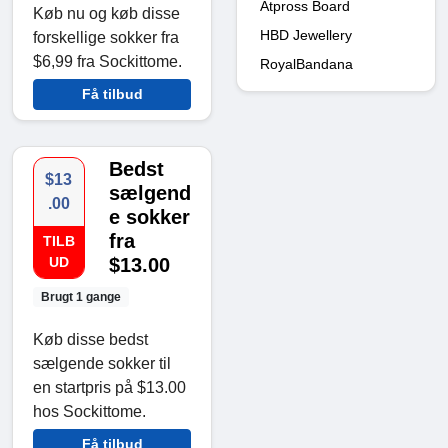
Atpross Board
Køb nu og køb disse
HBD Jewellery
forskellige sokker fra
$6,99 fra Sockittome.
RoyalBandana
Få tilbud
Bedst
$13
sælgend
.00
e sokker
fra
TILB
UD
$13.00
Brugt 1 gange
Køb disse bedst
sælgende sokker til
en startpris på $13.00
hos Sockittome.
Få tilbud