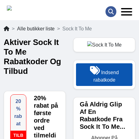
Alle butikker liste
Sock It To Me
Aktiver Sock It
To Me
Rabatkoder Og
Tilbud
Indsend
rabatkode
20%
20
Gå Aldrig Glip
rabat på
%
Af En
første
rab
Rabatkode Fra
ordre
at
Sock It To Me...
ved
tilmeldi
TILB
Abonner På