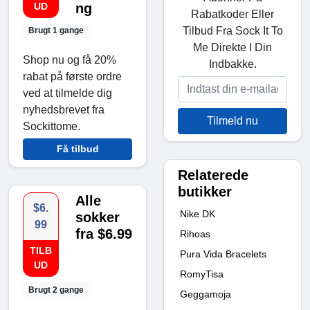
UD
ng
Rabatkoder Eller
Tilbud Fra Sock It To
Brugt 1 gange
Me Direkte I Din
Shop nu og få 20%
Indbakke.
rabat på første ordre
ved at tilmelde dig
nyhedsbrevet fra
Tilmeld nu
Sockittome.
Få tilbud
Relaterede
butikker
Alle
$6.
Nike DK
sokker
99
fra $6.99
Rihoas
TILB
Pura Vida Bracelets
UD
RomyTisa
Brugt 2 gange
Geggamoja