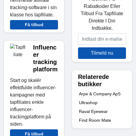
nemmeste affiliate
Rabatkoder Eller
tracking-software i sin
Tilbud Fra Tapfiliate
klasse hos tapfiliate.
Direkte I Din
Få tilbud
Indbakke.
Influenc
Tilmeld nu
er
tracking
platform
Relaterede
Start og skalér
butikker
effektfulde influencer-
Arpe & Company ApS
kampagner med
tapfiliates enkle
Ultrashop
influencer-
Raval Eyewear
trackingplatform på
Find Room Mate
siden.
Få tilbud