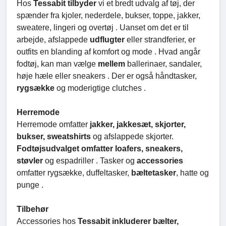
Hos
Tessabit tilbyder
vi et bredt udvalg af tøj, der
spænder fra kjoler, nederdele, bukser, toppe, jakker,
sweatere, lingeri og overtøj . Uanset om det er til
arbejde, afslappede
udflugter
eller strandferier, er
outfits en blanding af komfort og mode . Hvad angår
fodtøj, kan man vælge
mellem
ballerinaer, sandaler,
høje hæle eller sneakers . Der er også håndtasker,
rygsække
og moderigtige clutches .
Herremode
Herremode omfatter
jakker, jakkesæt, skjorter,
bukser, sweatshirts
og afslappede skjorter.
Fodtøjsudvalget omfatter loafers, sneakers,
støvler
og espadriller . Tasker og
accessories
omfatter rygsække, duffeltasker,
bæltetasker
, hatte og
punge .
Tilbehør
Accessories hos
Tessabit inkluderer bælter,