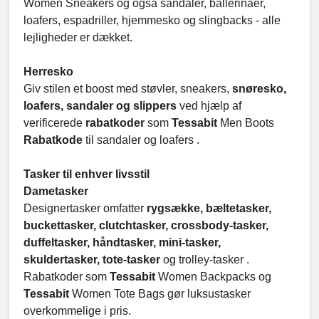
Women Sneakers og også sandaler, ballerinaer,
loafers, espadriller, hjemmesko og slingbacks - alle
lejligheder er dækket.
Herresko
Giv stilen et boost med støvler, sneakers,
snøresko,
loafers, sandaler og slippers
ved hjælp af
verificerede
rabatkoder
som
Tessabit
Men Boots
Rabatkode
til sandaler og loafers .
Tasker til enhver livsstil
Dametasker
Designertasker omfatter
rygsække, bæltetasker,
buckettasker, clutchtasker, crossbody-tasker,
duffeltasker, håndtasker, mini-tasker,
skuldertasker, tote-tasker
og trolley-tasker .
Rabatkoder som
Tessabit
Women Backpacks og
Tessabit
Women Tote Bags gør luksustasker
overkommelige i pris.