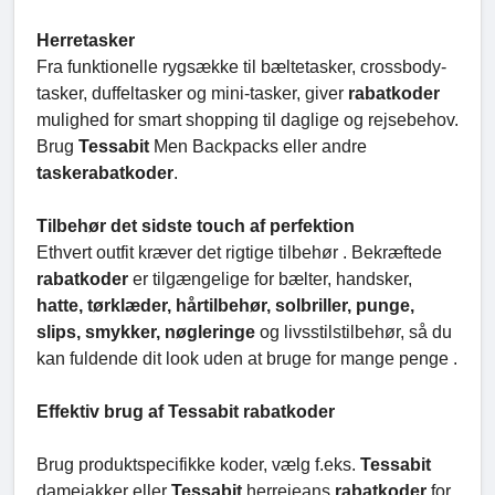
Herretasker
Fra funktionelle rygsække til bæltetasker, crossbody-
tasker, duffeltasker og mini-tasker, giver
rabatkoder
mulighed for smart shopping til daglige og rejsebehov.
Brug
Tessabit
Men Backpacks eller andre
taskerabatkoder
.
Tilbehør det sidste touch af perfektion
Ethvert outfit kræver det rigtige tilbehør . Bekræftede
rabatkoder
er tilgængelige for bælter, handsker,
hatte, tørklæder, hårtilbehør, solbriller, punge,
slips, smykker, nøgleringe
og livsstilstilbehør, så du
kan fuldende dit look uden at bruge for mange penge .
Effektiv brug af Tessabit rabatkoder
Brug produktspecifikke koder, vælg f.eks.
Tessabit
damejakker eller
Tessabit
herrejeans
rabatkoder
for