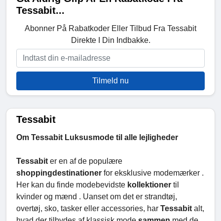
Tessabit...
Abonner På Rabatkoder Eller Tilbud Fra Tessabit
Direkte I Din Indbakke.
Tilmeld nu
Tessabit
Om Tessabit Luksusmode til alle lejligheder
Tessabit
er en af de populære
shoppingdestinationer
for eksklusive modemærker .
Her kan du finde modebevidste
kollektioner
til
kvinder og mænd . Uanset om det er strandtøj,
overtøj, sko, tasker eller accessories, har
Tessabit
alt,
hvad der tilbydes af klassisk mode
sammen
med de