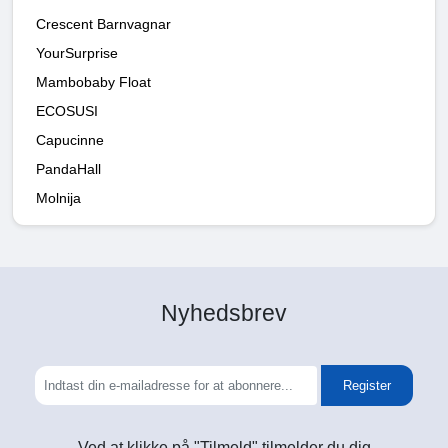
Crescent Barnvagnar
YourSurprise
Mambobaby Float
ECOSUSI
Capucinne
PandaHall
Molnija
Nyhedsbrev
Register
Ved at klikke på "Tilmeld" tilmelder du dig