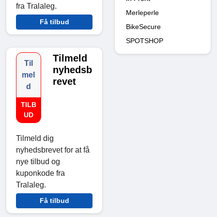
fra Tralaleg.
Merleperle
Få tilbud
BikeSecure
SPOTSHOP
Tilmeld
Til
nyhedsb
mel
revet
d
TILB
UD
Tilmeld dig
nyhedsbrevet for at få
nye tilbud og
kuponkode fra
Tralaleg.
Få tilbud