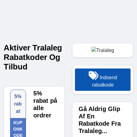
Aktiver Tralaleg
Rabatkoder Og
Tilbud
Indsend
rabatkode
5%
5%
rabat på
rab
alle
Gå Aldrig Glip
at
ordrer
Af En
Rabatkode Fra
KUP
ONK
Tralaleg...
ODE