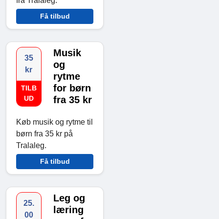
fra Tralaleg.
Få tilbud
Musik
35
og
kr
rytme
for børn
TILB
UD
fra 35 kr
Køb musik og rytme til
børn fra 35 kr på
Tralaleg.
Få tilbud
Leg og
25.
læring
00