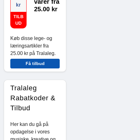
varer fra
kr
25.00 kr
TILB
UD
Køb disse lege- og
læringsartikler fra
25.00 kr på Tralaleg.
Få tilbud
Tralaleg
Rabatkoder &
Tilbud
Her kan du gå på
opdagelse i vores
musiske, kreative og