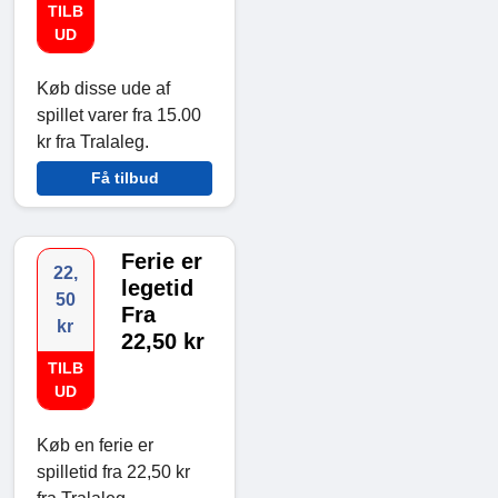
TILB
UD
Køb disse ude af
spillet varer fra 15.00
kr fra Tralaleg.
Få tilbud
Ferie er
22,
legetid
50
Fra
kr
22,50 kr
TILB
UD
Køb en ferie er
spilletid fra 22,50 kr