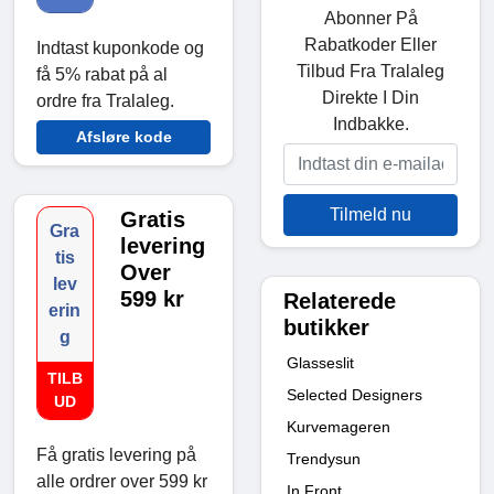
Abonner På
Rabatkoder Eller
Indtast kuponkode og
Tilbud Fra Tralaleg
få 5% rabat på al
Direkte I Din
ordre fra Tralaleg.
Indbakke.
Afsløre kode
Tilmeld nu
Gratis
Gra
levering
tis
Over
lev
599 kr
Relaterede
erin
butikker
g
Glasseslit
TILB
Selected Designers
UD
Kurvemageren
Få gratis levering på
Trendysun
alle ordrer over 599 kr
In Front