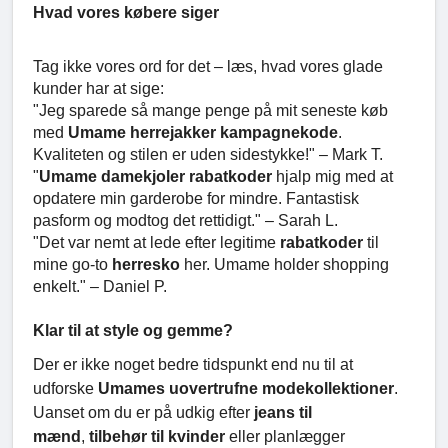
Hvad vores købere siger
Tag ikke vores ord for det – læs, hvad vores glade
kunder har at sige:
"Jeg sparede så mange penge på mit seneste køb
med
Umame herrejakker kampagnekode
.
Kvaliteten og stilen er uden sidestykke!" – Mark T.
"
Umame damekjoler rabatkoder
hjalp mig med at
opdatere min garderobe for mindre. Fantastisk
pasform og modtog det rettidigt." – Sarah L.
"Det var nemt at lede efter legitime
rabatkoder
til
mine go-to
herresko
her. Umame holder shopping
enkelt." – Daniel P.
Klar til at style og gemme?
Der er ikke noget bedre tidspunkt end nu til at
udforske
Umames uovertrufne modekollektioner
.
Uanset om du er på udkig efter
jeans til
mænd
,
tilbehør til kvinder
eller planlægger