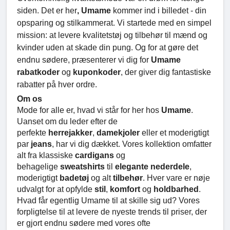
siden. Det er her
, Umame
kommer ind i billedet - din
opsparing og stilkammerat. Vi startede med en simpel
mission: at levere kvalitetstøj og tilbehør til mænd og
kvinder uden at skade din pung. Og for at gøre det
endnu sødere, præsenterer vi dig for
Umame
rabatkoder
og
kuponkoder
, der giver dig fantastiske
rabatter på hver ordre.
Om os
Mode for alle er, hvad vi står for her hos
Umame
.
Uanset om du leder efter de
perfekte
herrejakker
,
damekjoler
eller et moderigtigt
par
jeans
, har vi dig dækket. Vores kollektion omfatter
alt fra klassiske
cardigans
og
behagelige
sweatshirts
til
elegante nederdele
,
moderigtigt
badetøj
og alt
tilbehør
. Hver vare er nøje
udvalgt for at opfylde
stil
,
komfort
og
holdbarhed
.
Hvad får egentlig Umame til at skille sig ud? Vores
forpligtelse til at levere de nyeste trends til priser, der
er gjort endnu sødere med vores ofte