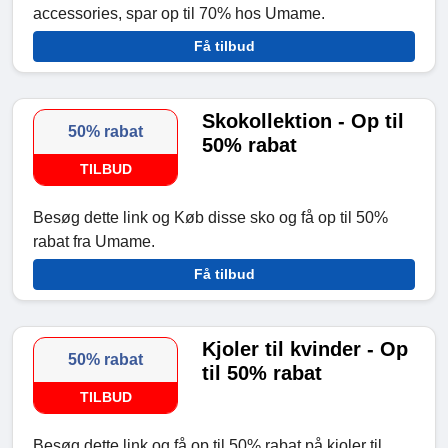
accessories, spar op til 70% hos Umame.
Få tilbud
Skokollektion - Op til
50% rabat
50% rabat
TILBUD
Besøg dette link og Køb disse sko og få op til 50%
rabat fra Umame.
Få tilbud
Kjoler til kvinder - Op
50% rabat
til 50% rabat
TILBUD
Besøg dette link og få op til 50% rabat på kjoler til