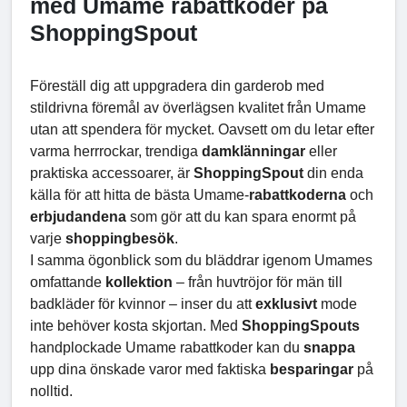
med Umame rabattkoder på
ShoppingSpout
Föreställ dig att uppgradera din garderob med
stildrivna föremål av överlägsen kvalitet från Umame
utan att spendera för mycket. Oavsett om du letar efter
varma herrrockar, trendiga
damklänningar
eller
praktiska accessoarer, är
ShoppingSpout
din enda
källa för att hitta de bästa Umame-
rabattkoderna
och
erbjudandena
som gör att du kan spara enormt på
varje
shoppingbesök
.
I samma ögonblick som du bläddrar igenom Umames
omfattande
kollektion
– från huvtröjor för män till
badkläder för kvinnor – inser du att
exklusivt
mode
inte behöver kosta skjortan. Med
ShoppingSpouts
handplockade Umame rabattkoder kan du
snappa
upp dina önskade varor med faktiska
besparingar
på
nolltid.