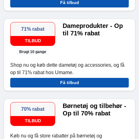
Få tilbud
Dameprodukter - Op
71% rabat
til 71% rabat
TILBUD
Brugt 10 gange
Shop nu og køb dette dametøj og accessories, og få
op til 71% rabat hos Umame.
Få tilbud
Børnetøj og tilbehør -
70% rabat
Op til 70% rabat
TILBUD
Køb nu og få store rabatter på børnetøj og