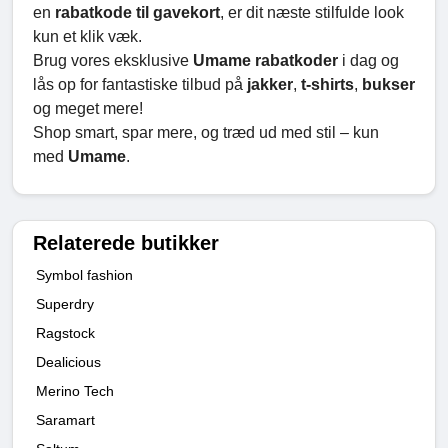
en
rabatkode til gavekort
, er dit næste stilfulde look
kun et klik væk.
Brug vores eksklusive
Umame rabatkoder
i dag og
lås op for fantastiske tilbud på
jakker
,
t-shirts
,
bukser
og meget mere!
Shop smart, spar mere, og træd ud med stil – kun
med
Umame
.
Relaterede butikker
Symbol fashion
Superdry
Ragstock
Dealicious
Merino Tech
Saramart