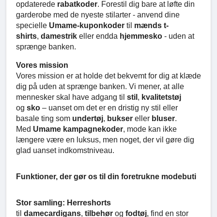
opdaterede
rabatkoder
. Forestil dig bare at løfte din
garderobe med de nyeste stilarter - anvend dine
specielle
Umame-kuponkoder
til
mænds t-
shirts
,
damestrik
eller endda
hjemmesko
- uden at
sprænge banken.
Vores mission
Vores mission er at holde det bekvemt for dig at klæde
dig på uden at sprænge banken. Vi mener, at alle
mennesker skal have adgang til
stil
,
kvalitetstøj
og
sko
– uanset om det er en dristig ny stil eller
basale ting som
undertøj
,
bukser
eller
bluser
.
Med
Umame kampagnekoder
, mode kan ikke
længere være en luksus, men noget, der vil gøre dig
glad uanset indkomstniveau.
Funktioner, der gør os til din foretrukne modebuti
Stor samling:
Herreshorts
til
damecardigans
,
tilbehør
og
fodtøj
, find en stor