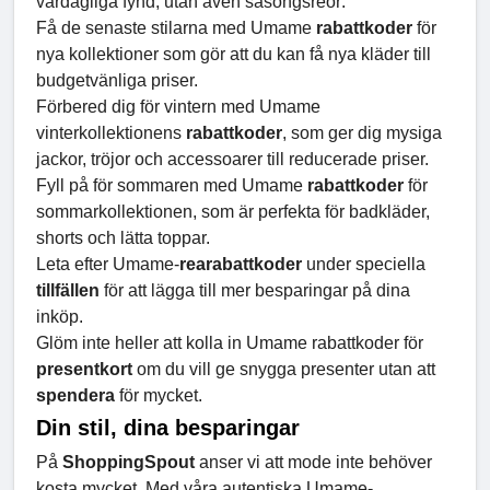
vardagliga fynd, utan även säsongsreor:
Få de senaste stilarna med Umame
rabattkoder
för
nya kollektioner som gör att du kan få nya kläder till
budgetvänliga priser.
Förbered dig för vintern med Umame
vinterkollektionens
rabattkoder
, som ger dig mysiga
jackor, tröjor och accessoarer till reducerade priser.
Fyll på för sommaren med Umame
rabattkoder
för
sommarkollektionen, som är perfekta för badkläder,
shorts och lätta toppar.
Leta efter Umame-
rearabattkoder
under speciella
tillfällen
för att lägga till mer besparingar på dina
inköp.
Glöm inte heller att kolla in Umame rabattkoder för
presentkort
om du vill ge snygga presenter utan att
spendera
för mycket.
Din stil, dina besparingar
På
ShoppingSpout
anser vi att mode inte behöver
kosta mycket. Med våra autentiska Umame-