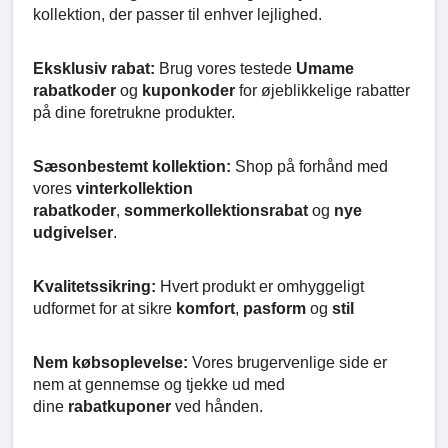
kollektion, der passer til enhver lejlighed.
Eksklusiv rabat:
Brug vores testede
Umame
rabatkoder
og
kuponkoder
for øjeblikkelige rabatter
på dine foretrukne produkter.
Sæsonbestemt kollektion:
Shop på forhånd med
vores
vinterkollektion
rabatkoder
,
sommerkollektionsrabat
og
nye
udgivelser
.
Kvalitetssikring:
Hvert produkt er omhyggeligt
udformet for at sikre
komfort
,
pasform
og
stil
Nem købsoplevelse:
Vores brugervenlige side er
nem at gennemse og tjekke ud med
dine
rabatkuponer
ved hånden.