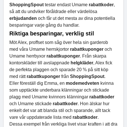
ShoppingSpout
testar endast Umame
rabattkoder
,
så att du undviker föråldrade eller värdelösa
erbjudanden
och får ut det mesta av dina potentiella
besparingar varje gång du handlar.
Riktiga besparingar, verklig stil
Möt Alex, proffset som såg över hela sin garderob
med våra Umame herrskjortor
rabattkuponger
och
Umame herrbyxor
rabattkuponger
. Från skarpa
kontorskläder till avslappnade
helgkläder
, Alex fick
de perfekta plaggen och sparade 20 % på sitt köp
med rätt
rabattkuponger
från
ShoppingSpout
.
Eller föreställ dig Emma, en
modemedveten
kvinna
som upptäckte underbara klänningar och stickade
plagg med Umame kvinnors klänningar
rabattkoder
och Umame stickade
rabattkoder
. Hon älskar hur
enkelt det var att blanda stil och sparande, allt tack
vare vår uppdaterade lista med
rabattkoder
.
Dessa exempel från verkliga livet visar kraften i att dra