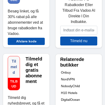
Rabatkoder Eller
Tilbud Fra Vadoo AI
Besøg linket, og få
Direkte I Din
30% rabat på alle
Indbakke.
abonnementer ved at
bruge rabatkoden fra
Vadoo.
Tilmeld nu
Afsløre kode
Tilmeld
Relaterede
Til
dig et
butikker
mel
gratis
Onbuy
d
abonne
NordVPN
ment
TILB
NobodyChild
UD
H10 Hotels
Tilmeld dig
DigitalOcean
nyhedsbrevet, og få et