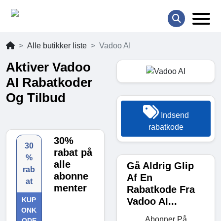
Alle butikker liste
Vadoo AI
Aktiver Vadoo
AI Rabatkoder
Og Tilbud
Indsend
rabatkode
30%
30
rabat på
%
alle
Gå Aldrig Glip
rab
abonne
Af En
at
menter
Rabatkode Fra
Vadoo AI...
KUP
ONK
Abonner På
ODE