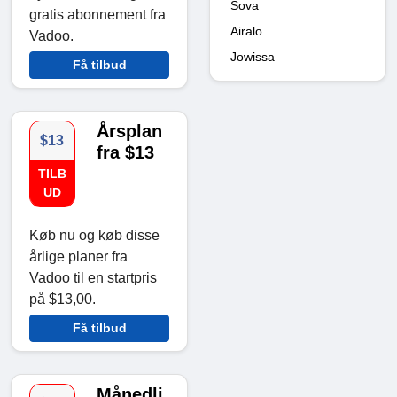
Sova
gratis abonnement fra
Airalo
Vadoo.
Jowissa
Få tilbud
Årsplan
$13
fra $13
TILB
UD
Køb nu og køb disse
årlige planer fra
Vadoo til en startpris
på $13,00.
Få tilbud
Månedli