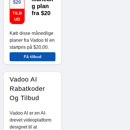
$20
g plan
fra $20
TILB
UD
Køb disse månedlige
planer fra Vadoo til en
startpris på $20,00.
Få tilbud
Vadoo AI
Rabatkoder
Og Tilbud
Vadoo AI er en AI-
drevet videoplatform
designet til at