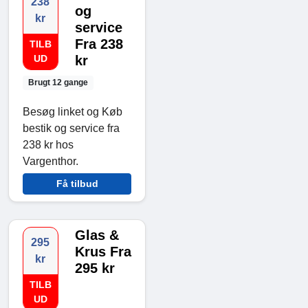
238
og
kr
service
Fra 238
TILB
UD
kr
Brugt 12 gange
Besøg linket og Køb
bestik og service fra
238 kr hos
Vargenthor.
Få tilbud
Glas &
295
Krus Fra
kr
295 kr
TILB
UD