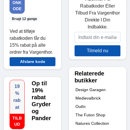
ONK
Rabatkoder Eller
ODE
Tilbud Fra Vargenthor
Brugt 12 gange
Direkte I Din
Indbakke.
Ved at tilføje
rabatkoden får du
15% rabat på alle
Tilmeld nu
ordrer fra Vargenthor.
Afsløre kode
Relaterede
butikker
Op til
19
19%
Design Garagen
%
rabat
Medievalbrick
rab
Gryder
OutIn
at
og
The Futon Shop
Pander
TILB
Natures Collection
UD