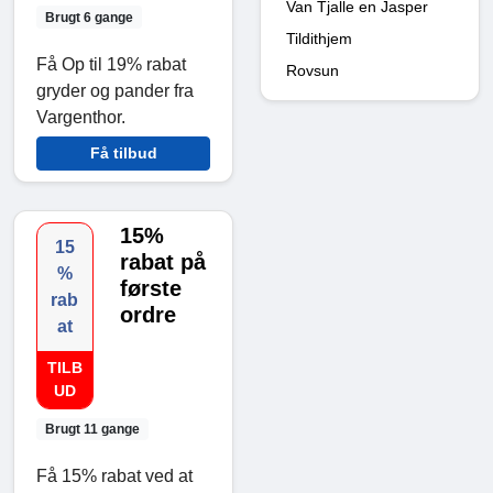
Van Tjalle en Jasper
Brugt 6 gange
Tildithjem
Få Op til 19% rabat
Rovsun
gryder og pander fra
Vargenthor.
Få tilbud
15%
15
rabat på
%
første
rab
ordre
at
TILB
UD
Brugt 11 gange
Få 15% rabat ved at