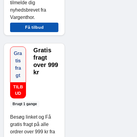
tilmelde dig
nyhedsbrevet fra
Vargenthor.
Få tilbud
Gratis
Gra
fragt
tis
over 999
fra
kr
gt
TILB
UD
Brugt 1 gange
Besøg linket og Få
gratis fragt på alle
ordrer over 999 kr fra