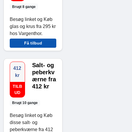
Brugt 8 gange
Besøg linket og Køb
glas og krus fra 295 kr
hos Vargenthor.
Få tilbud
Salt- og
412
peberkv
kr
ærne fra
412 kr
TILB
UD
Brugt 10 gange
Besøg linket og Køb
disse salt- og
peberkværne fra 412