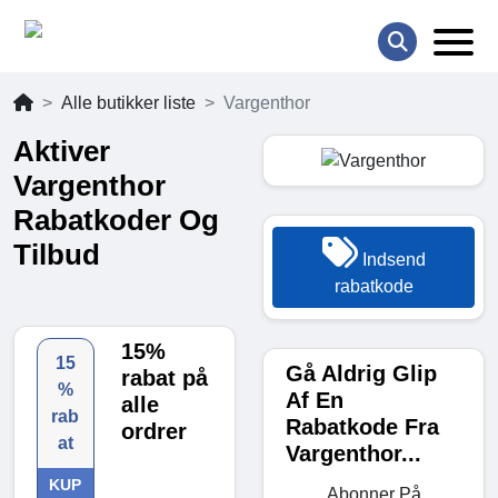
Alle butikker liste
Vargenthor
Aktiver
Vargenthor
Rabatkoder Og
Tilbud
Indsend
rabatkode
15%
15
Gå Aldrig Glip
rabat på
%
Af En
alle
rab
Rabatkode Fra
ordrer
at
Vargenthor...
KUP
Abonner På