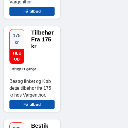
Vargenthor.
Få tilbud
Tilbehør
175
Fra 175
kr
kr
TILB
UD
Brugt 11 gange
Besøg linket og Køb
dette tilbehør fra 175
kr hos Vargenthor.
Få tilbud
Bestik