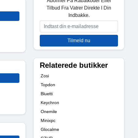
Abonner På Rabatkoder Eller
Tilbud Fra Vatrer Direkte I Din
Indbakke.
Tilmeld nu
Relaterede butikker
Zosi
Topdon
Bluetti
Keychron
Onemile
Minixpc
Glocalme