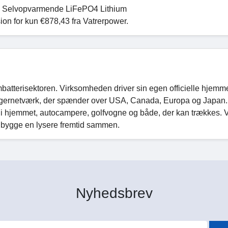
 Selvopvarmende LiFePO4 Lithium
sion for kun €878,43 fra Vatrerpower.
iumbatterisektoren. Virksomheden driver sin egen officielle hjem
agernetværk, der spænder over USA, Canada, Europa og Japan.
ng i hjemmet, autocampere, golfvogne og både, der kan trækkes. V
og bygge en lysere fremtid sammen.
Nyhedsbrev