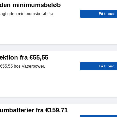
 uden minimumsbeløb
fragt uden minimumsbeløb fra
Få tilbud
ektion fra €55,55
a €55,55 hos Vatrerpower.
Få tilbud
iumbatterier fra €159,71