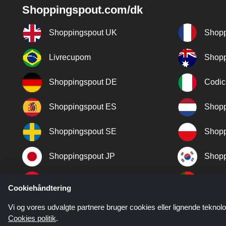
Shoppingspout.com/dk
Shoppingspout UK
Shopp
Livrecupom
Shopp
Shoppingspout DE
Codic
Shoppingspout ES
Shopp
Shoppingspout SE
Shopp
Shoppingspout JP
Shopp
Shoppingspout TR
Shopp
Cookiehåndtering
Shoppingspout NO
Vi og vores udvalgte partnere bruger cookies eller lignende teknolo
Cookies politik
.