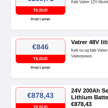
Køb Vatrer 12V litium
TILBUD
Brugt 1 gange
Vatrer 48V lit
€846
Køb nu og køb Vatrer 4
Vatrerpower.
TILBUD
Brugt 1 gange
24V 200Ah S
€878,43
Lithium Batte
€878,43
TILBUD