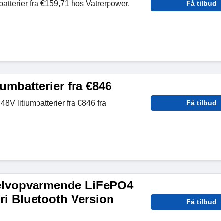
batterier fra €159,71 hos Vatrerpower.
Få tilbud
iumbatterier fra €846
8V litiumbatterier fra €846 fra
Få tilbud
elvopvarmende LiFePO4
ri Bluetooth Version
Få tilbud