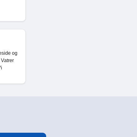
meside og
 Vatrer
i