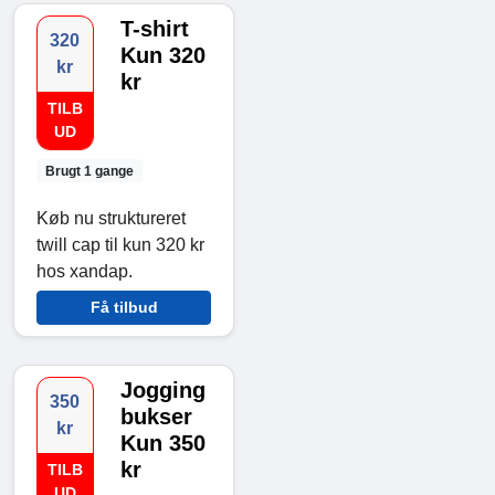
T-shirt
320
Kun 320
kr
kr
TILB
UD
Brugt 1 gange
Køb nu struktureret
twill cap til kun 320 kr
hos xandap.
Få tilbud
Jogging
350
bukser
kr
Kun 350
kr
TILB
UD