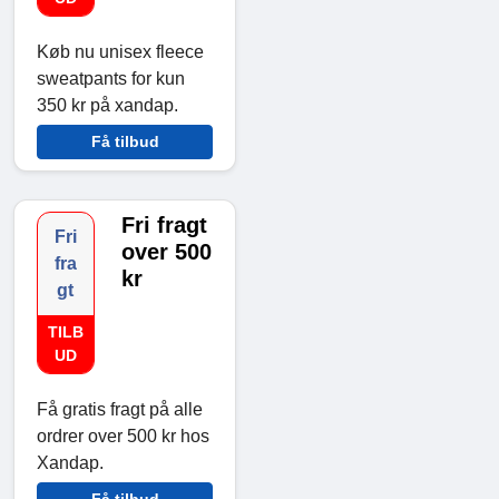
Køb nu unisex fleece
sweatpants for kun
350 kr på xandap.
Få tilbud
Fri fragt
Fri
over 500
fra
kr
gt
TILB
UD
Få gratis fragt på alle
ordrer over 500 kr hos
Xandap.
Få tilbud