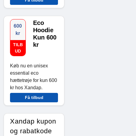
Eco
600
Hoodie
kr
Kun 600
kr
TILB
UD
Køb nu en unisex
essential eco
hættetrøje for kun 600
kr hos Xandap.
Få tilbud
Xandap kupon
og rabatkode