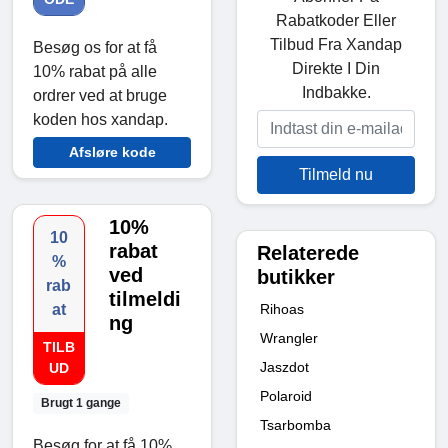
Rabatkoder Eller
Tilbud Fra Xandap
Besøg os for at få
Direkte I Din
10% rabat på alle
Indbakke.
ordrer ved at bruge
koden hos xandap.
Afsløre kode
Tilmeld nu
10%
10
rabat
Relaterede
%
ved
butikker
rab
tilmeldi
Rihoas
at
ng
Wrangler
TILB
Jaszdot
UD
Polaroid
Brugt 1 gange
Tsarbomba
Besøg for at få 10%