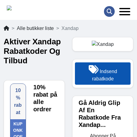
Alle butikker liste
Xandap
Aktiver Xandap
Rabatkoder Og
Tilbud
Indsend
rabatkode
10%
10
rabat på
%
alle
Gå Aldrig Glip
rab
ordrer
Af En
at
Rabatkode Fra
Xandap...
KUP
ONK
Abonner På
ODE