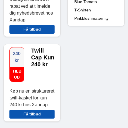
Blue Tomato
rabat ved at tilmelde
T-Shirten
dig nyhedsbrevet hos
Pinkblushmaternity
Xandap.
Få tilbud
Twill
240
Cap Kun
kr
240 kr
TILB
UD
Køb nu en struktureret
twill-kasket for kun
240 kr hos Xandap.
Få tilbud