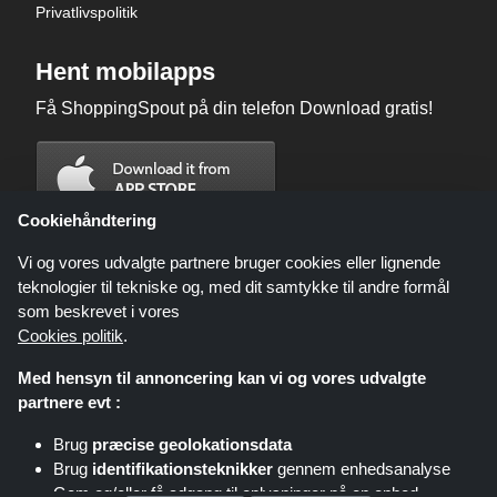
Privatlivspolitik
Hent mobilapps
Få ShoppingSpout på din telefon Download gratis!
Cookiehåndtering
Vi og vores udvalgte partnere bruger cookies eller lignende
teknologier til tekniske og, med dit samtykke til andre formål
som beskrevet i vores
Cookies politik
.
Med hensyn til annoncering kan vi og vores udvalgte
partnere evt :
Brug
præcise geolokationsdata
Shoppingspout.com/dk eller dets personale er ikke involveret, når du
Brug
identifikationsteknikker
gennem enhedsanalyse
foretager et køb via disse links, Shoppingspout.com/dk optjener kun
kommission gennem disse links/tilbud.
Gem og/eller få adgang til oplysninger på en enhed