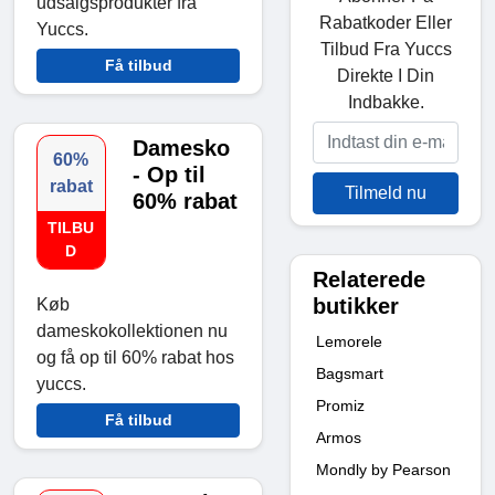
udsalgsprodukter fra
Rabatkoder Eller
Yuccs.
Tilbud Fra Yuccs
Få tilbud
Direkte I Din
Indbakke.
Damesko
60%
- Op til
rabat
Tilmeld nu
60% rabat
TILBU
D
Relaterede
butikker
Køb
dameskokollektionen nu
Lemorele
og få op til 60% rabat hos
Bagsmart
yuccs.
Promiz
Få tilbud
Armos
Mondly by Pearson