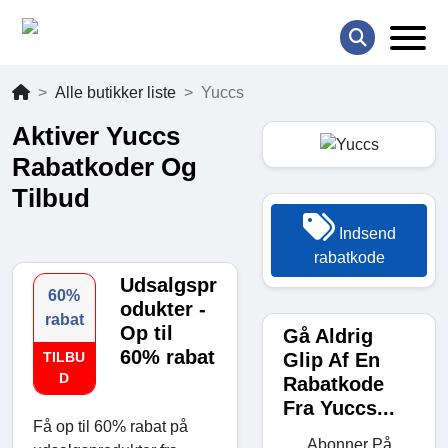
Alle butikker liste
Yuccs
Aktiver Yuccs
Rabatkoder Og
Tilbud
Indsend
rabatkode
Udsalgspr
60%
odukter -
rabat
Op til
Gå Aldrig
60% rabat
Glip Af En
TILBU
D
Rabatkode
Fra Yuccs...
Få op til 60% rabat på
Abonner På