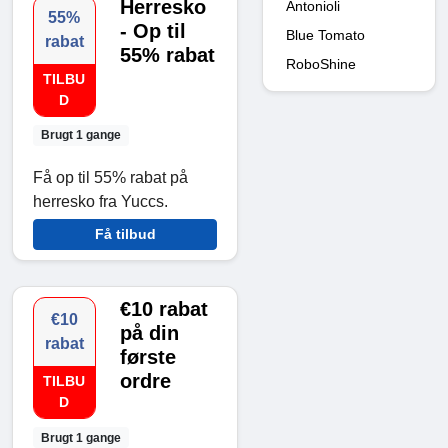
Herresko
Antonioli
55%
- Op til
Blue Tomato
rabat
55% rabat
RoboShine
TILBU
D
Brugt 1 gange
Få op til 55% rabat på
herresko fra Yuccs.
Få tilbud
€10 rabat
€10
på din
rabat
første
ordre
TILBU
D
Brugt 1 gange