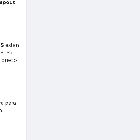
spout
.
TS
están
s. Ya
 precio
a para
n
l