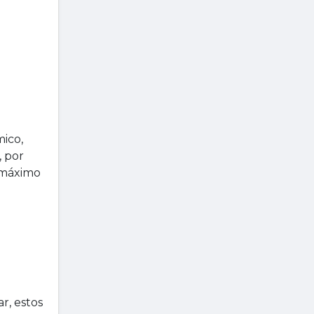
mico,
, por
l máximo
r, estos