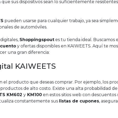
n que sus dispositivos sean lo suficientemente resistente
TS
pueden usarse para cualquier trabajo, ya sea simple
ionales de automóviles.
digitales,
Shoppingspout
es tu tienda ideal. Buscamos 
scuento
y ofertas disponibles en KAIWEETS. Aquí te mo
r una gran diferencia:
gital KAIWEETS
n el producto que deseas comprar. Por ejemplo, los pr
s productos de alto costo. Existe una alta probabilidad d
EETS KM602
y
KM100
en estos sitios web con descuentos
actualiza constantemente sus
listas de cupones
, asegur