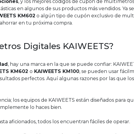
ociones
, y los mejores códigos de cupón de multímetro
tásticas en algunos de sus productos más vendidos. Ya s
AIWEETS KM602
o algún tipo de cupón exclusivo de mul
 ahorrar en tu próxima compra.
metros Digitales KAIWEETS?
idad
, hay una marca en la que se puede confiar: KAIWEE
ETS KM602
o
KAIWEETS KM100
, se pueden usar fácil
sultados perfectos. Aquí algunas razones por las que los
istencia; los equipos de KAIWEETS están diseñados para q
 simplemente lo haces bien.
sta aficionados, todos los encuentran fáciles de operar.