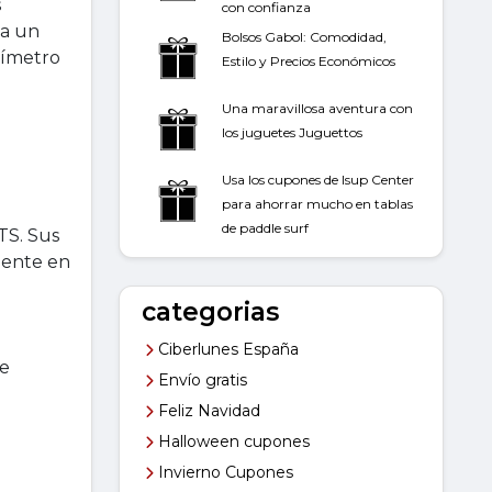
s
con confianza
ea un
Bolsos Gabol: Comodidad,
tímetro
Estilo y Precios Económicos
Una maravillosa aventura con
los juguetes Juguettos
Usa los cupones de Isup Center
para ahorrar mucho en tablas
de paddle surf
TS. Sus
mente en
categorias
Ciberlunes España
ue
Envío gratis
Feliz Navidad
Halloween cupones
Invierno Cupones