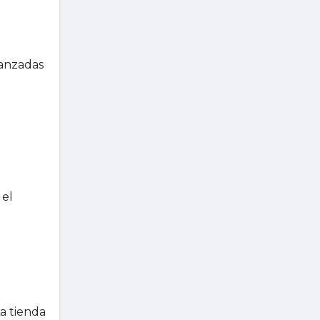
vanzadas
 el
a tienda