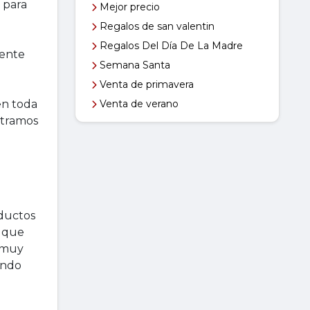
s para
Mejor precio
Regalos de san valentin
Regalos Del Día De La Madre
mente
Semana Santa
Venta de primavera
en toda
Venta de verano
stramos
oductos
e que
 muy
ando