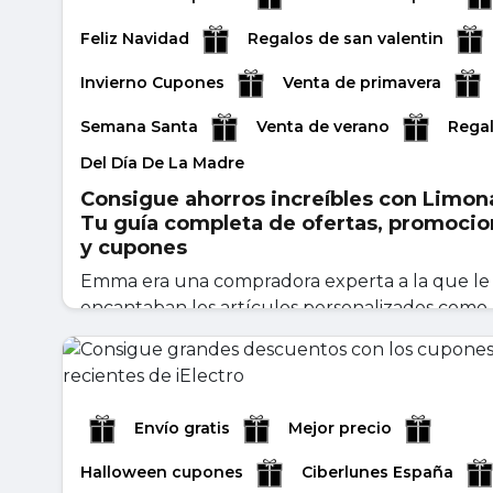
Feliz Navidad
Regalos de san valentin
Invierno Cupones
Venta de primavera
Semana Santa
Venta de verano
Rega
Del Día De La Madre
Consigue ahorros increíbles con Limon
Tu guía completa de ofertas, promoci
y cupones
Emma era una compradora experta a la que le
encantaban los artículos personalizados como
joyas y bo...
mayo 06, 2026
Leer másr
Envío gratis
Mejor precio
Halloween cupones
Ciberlunes España