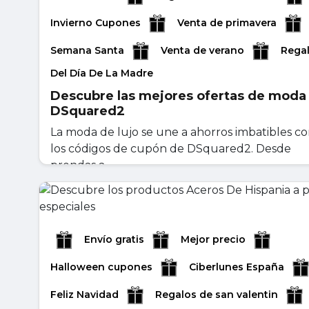
Invierno Cupones
Venta de primavera
Semana Santa
Venta de verano
Rega
Del Día De La Madre
Descubre las mejores ofertas de moda
DSquared2
La moda de lujo se une a ahorros imbatibles c
los códigos de cupón de DSquared2. Desde
prendas a...
abril 29, 2026
Leer másr
Envío gratis
Mejor precio
Halloween cupones
Ciberlunes España
Feliz Navidad
Regalos de san valentin