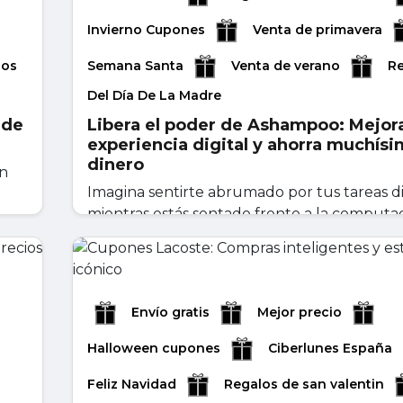
Invierno Cupones
Venta de primavera
los
Semana Santa
Venta de verano
R
Del Día De La Madre
 de
Libera el poder de Ashampoo: Mejora
experiencia digital y ahorra muchís
dinero
on
Imagina sentirte abrumado por tus tareas di
mientras estás sentado frente a la computa
m...
abril 29, 2026
Leer másr
Envío gratis
Mejor precio
Halloween cupones
Ciberlunes España
Feliz Navidad
Regalos de san valentin