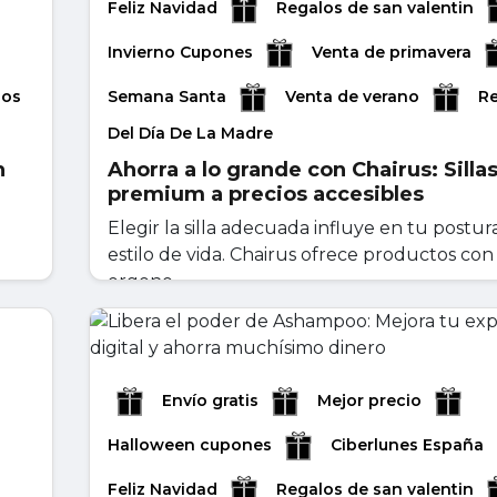
Feliz Navidad
Regalos de san valentin
Invierno Cupones
Venta de primavera
los
Semana Santa
Venta de verano
R
Del Día De La Madre
n
Ahorra a lo grande con Chairus: Silla
premium a precios accesibles
e
Elegir la silla adecuada influye en tu postur
estilo de vida. Chairus ofrece productos con
ergono...
abril 30, 2026
Leer másr
Envío gratis
Mejor precio
Halloween cupones
Ciberlunes España
Feliz Navidad
Regalos de san valentin