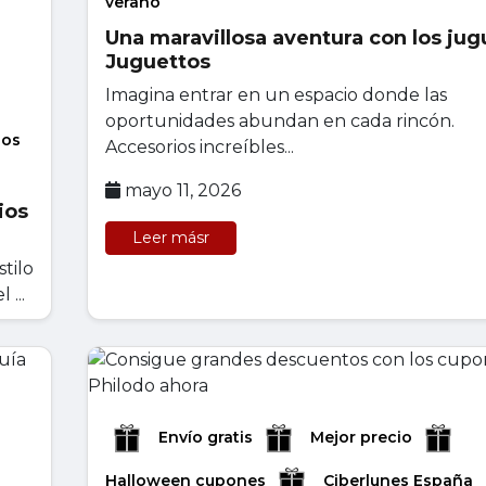
verano
Una maravillosa aventura con los ju
Juguettos
Imagina entrar en un espacio donde las
oportunidades abundan en cada rincón.
los
Accesorios increíbles...
mayo 11, 2026
ios
Leer másr
tilo
 ...
Envío gratis
Mejor precio
Halloween cupones
Ciberlunes España