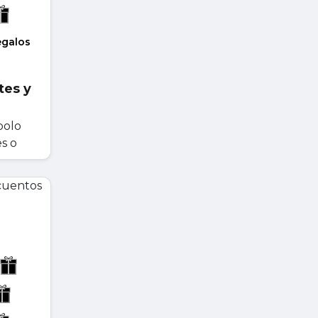
egalos
tes y
polo
es o