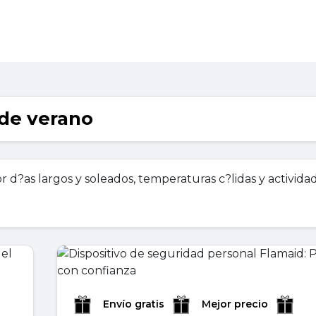
 de verano
por d?as largos y soleados, temperaturas c?lidas y activida
Envío gratis
Mejor precio