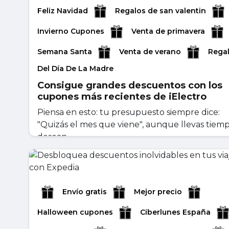
Feliz Navidad
Regalos de san valentin
Invierno Cupones
Venta de primavera
Semana Santa
Venta de verano
Rega
Del Día De La Madre
Consigue grandes descuentos con los
cupones más recientes de iElectro
Piensa en esto: tu presupuesto siempre dice:
"Quizás el mes que viene", aunque llevas tiem
desean...
mayo 04, 2026
Leer másr
Envío gratis
Mejor precio
Halloween cupones
Ciberlunes España