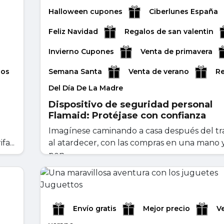
Halloween cupones
Ciberlunes España
Feliz Navidad
Regalos de san valentin
Invierno Cupones
Venta de primavera
los
Semana Santa
Venta de verano
R
Del Día De La Madre
Dispositivo de seguridad personal
Flamaid: Protéjase con confianza
Imagínese caminando a casa después del tr
a...
al atardecer, con las compras en una mano 
pen...
mayo 11, 2026
Leer másr
Envío gratis
Mejor precio
V