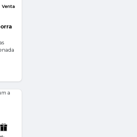
Venta
orra
as
denada