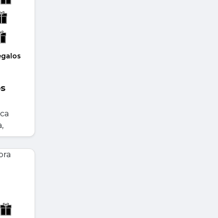
egalos
os
ica
,