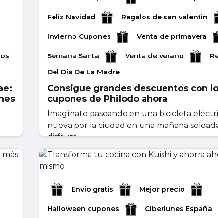
Feliz Navidad
Regalos de san valentin
Invierno Cupones
Venta de primavera
los
Semana Santa
Venta de verano
R
Del Día De La Madre
ae:
Consigue grandes descuentos con l
ones
cupones de Philodo ahora
Imagínate paseando en una bicicleta eléctr
nueva por la ciudad en una mañana soleada
disfruta...
mayo 04, 2026
Leer másr
Envío gratis
Mejor precio
Halloween cupones
Ciberlunes España