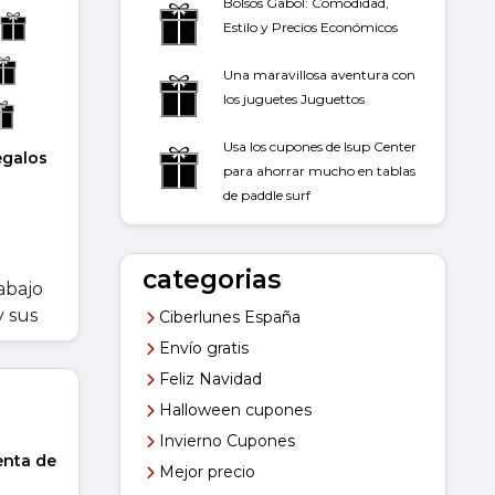
Bolsos Gabol: Comodidad,
Estilo y Precios Económicos
Una maravillosa aventura con
los juguetes Juguettos
Usa los cupones de Isup Center
egalos
para ahorrar mucho en tablas
de paddle surf
categorias
abajo
y sus
Ciberlunes España
Envío gratis
Feliz Navidad
Halloween cupones
Invierno Cupones
enta de
Mejor precio