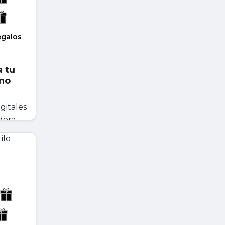
egalos
 tu
imo
gitales
dora