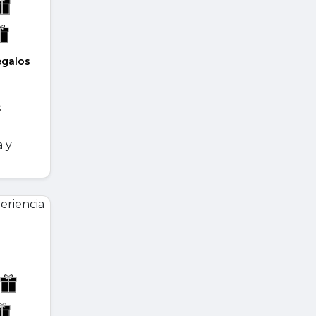
egalos
s
a y