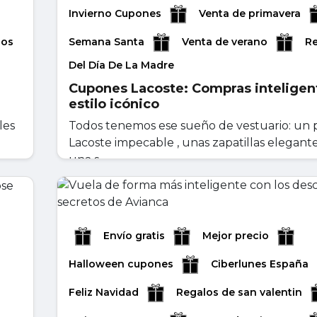
Invierno Cupones
Venta de primavera
los
Semana Santa
Venta de verano
R
Del Día De La Madre
Cupones Lacoste: Compras inteligen
estilo icónico
les
Todos tenemos ese sueño de vestuario: un 
Lacoste impecable , unas zapatillas elegant
una s...
abril 27, 2026
Leer másr
Envío gratis
Mejor precio
Halloween cupones
Ciberlunes España
Feliz Navidad
Regalos de san valentin