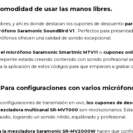
 comodidad de usar las manos libres.
libres, y ahí es donde destacan los cupones de descuento
par
crófono Saramonic SoundBird V1
. Perfectos para presentad
ófonos ofrecen una calidad de sonido excepcional.
a el micrófono Saramonic Smartmic MTV11
o
cupones onl
 repente estarás creando contenido con sonido profesional s
ita la aplicación de estos códigos para que empieces a graba
 Para configuraciones con varios micrófon
configuraciones de transmisión en vivo,
los cupones de de
mezcladora multicanal SR-MV7000
son revolucionarios. Esta
dio, logrando un sonido nítido, equilibrado y profesional.
ra la mezcladora Saramonic SR-MV2000W
hacen que confi