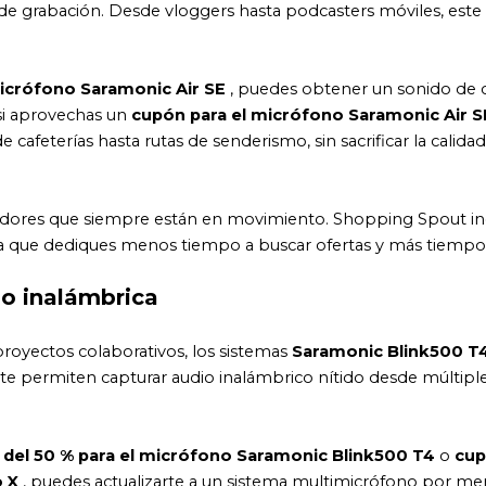
de grabación. Desde vloggers hasta podcasters móviles, este
micrófono Saramonic Air SE
, puedes obtener un sonido de c
 si aprovechas un
cupón para el micrófono Saramonic Air S
 cafeterías hasta rutas de senderismo, sin sacrificar la calidad
readores que siempre están en movimiento. Shopping Spout in
ara que dediques menos tiempo a buscar ofertas y más tiempo 
io inalámbrica
o proyectos colaborativos, los sistemas
Saramonic Blink500 T
 te permiten capturar audio inalámbrico nítido desde múltipl
del 50 % para el micrófono Saramonic Blink500 T4
o
cu
o X
, puedes actualizarte a un sistema multimicrófono por me