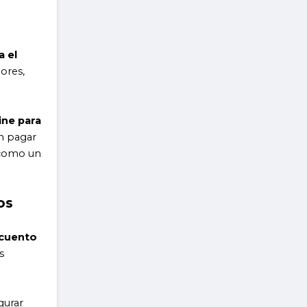
a el
ores,
ine para
in pagar
r como un
os
scuento
s
gurar