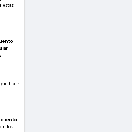
r estas
uento
ular
s
 que hace
scuento
on los