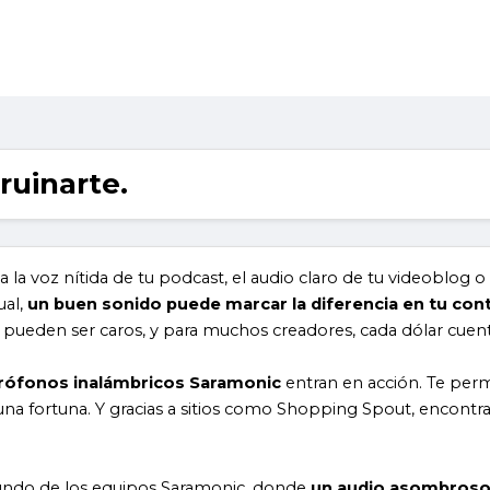
rruinarte.
la voz nítida de tu podcast, el audio claro de tu videoblog o 
ual,
un buen sonido puede marcar la diferencia en tu con
d pueden ser caros, y para muchos creadores, cada dólar cuent
rófonos inalámbricos Saramonic
entran en acción. Te per
una fortuna. Y gracias a sitios como Shopping Spout, encontra
undo de los equipos Saramonic, donde
un audio asombroso