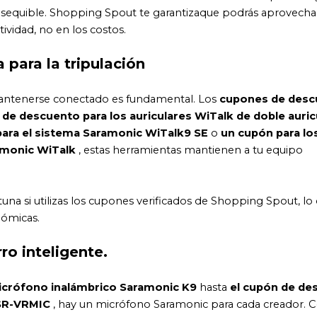
 asequible. Shopping Spout te garantizaque podrás aprovecha
ividad, no en los costos.
para la tripulación
mantenerse conectado es fundamental. Los
cupones de desc
 de descuento para los auriculares WiTalk de doble auric
para el sistema Saramonic WiTalk9 SE
o
un cupón para lo
amonic WiTalk
, estas herramientas mantienen a tu equipo
tuna si utilizas los cupones verificados de Shopping Spout, lo
nómicas.
ro inteligente.
micrófono inalámbrico Saramonic K9
hasta
el cupón de de
 SR-VRMIC
, hay un micrófono Saramonic para cada creador. C