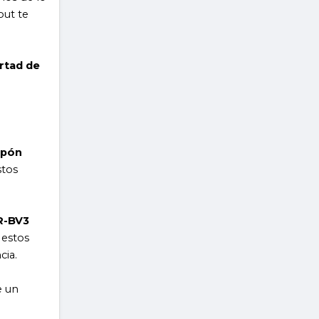
out te
ertad de
upón
stos
R-BV3
 estos
cia.
e un