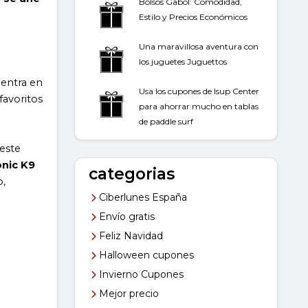
Bolsos Gabol: Comodidad,
Estilo y Precios Económicos
Una maravillosa aventura con
los juguetes Juguettos
 entra en
Usa los cupones de Isup Center
favoritos
para ahorrar mucho en tablas
de paddle surf
este
onic K9
categorias
o,
Ciberlunes España
Envío gratis
Feliz Navidad
Halloween cupones
Invierno Cupones
Mejor precio