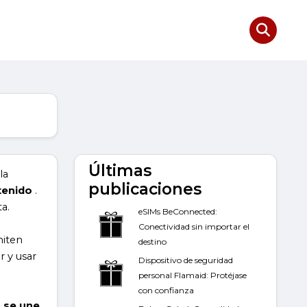
Últimas
la
publicaciones
tenido
.
a.
eSIMs BeConnected:
Conectividad sin importar el
miten
destino
r y usar
Dispositivo de seguridad
personal Flamaid: Protéjase
con confianza
 se une