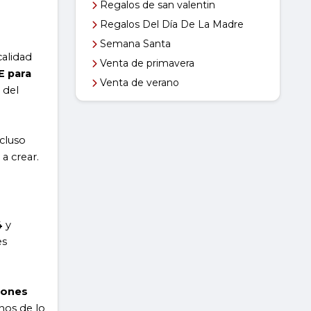
Regalos de san valentin
Regalos Del Día De La Madre
Semana Santa
alidad
Venta de primavera
E para
Venta de verano
 del
cluso
a crear.
4
y
es
pones
nos de lo