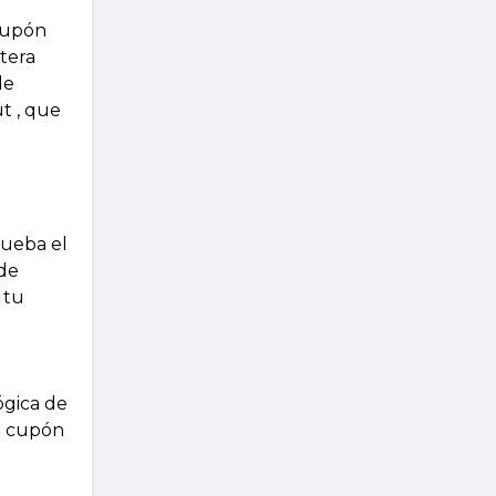
 cupón
tera
de
t , que
rueba el
 de
 tu
ógica de
n cupón