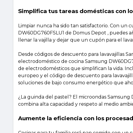
Simplifica tus tareas domésticas con lo
Limpiar nunca ha sido tan satisfactorio. Con un
DW60DG760FSLU1 de Domus Depot , puedes añadir
llenar la vajilla y dejar que un cupón para el lav
Desde códigos de descuento para lavavajillas S
electrodoméstico de cocina Samsung DW60DG760F
de electrodomésticos que simplifican la vida. I
europeo y el código de descuento para lavavaj
soluciones de bajo consumo energético que ahor
¿La guinda del pastel? El microondas Samsun
combina alta capacidad y respeto al medio ambient
Aumente la eficiencia con los proces
Cocinar para tu familia será pan comido con u