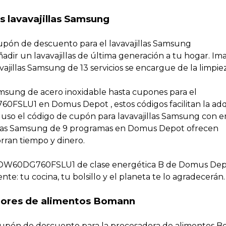
s lavavajillas Samsung
 cupón de descuento para el lavavajillas Samsung
 un lavavajillas de última generación a tu hogar. Im
avajillas Samsung de 13 servicios se encargue de la limpie
amsung de acero inoxidable hasta cupones para el
SLU1 en Domus Depot , estos códigos facilitan la adq
ncluso el código de cupón para lavavajillas Samsung con 
illas Samsung de 9 programas en Domus Depot ofrecen
ran tiempo y dinero.
g DW60DG760FSLU1 de clase energética B de Domus De
e: tu cocina, tu bolsillo y el planeta te lo agradecerán.
adores de alimentos Bomann
n cupón de descuento para la procesadora de alimentos 