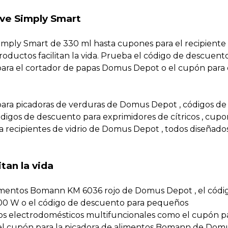
ive Simply Smart
Simply Smart de 330 ml hasta cupones para el recipiente
oductos facilitan la vida. Prueba el código de descuento
n para el cortador de papas Domus Depot o el cupón para 
para picadoras de verduras de Domus Depot , códigos de
digos de descuento para exprimidores de cítricos , cupo
a recipientes de vidrio de Domus Depot , todos diseñado
tan la vida
limentos Bomann KM 6036 rojo de Domus Depot , el códi
00 W o el código de descuento para pequeños
s electrodomésticos multifuncionales como el cupón p
el cupón para la picadora de alimentos Bomann de Dom