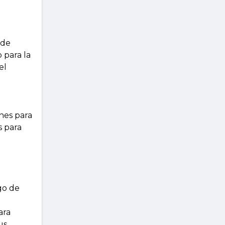
 de
 para la
el
nes para
s para
go de
ara
us