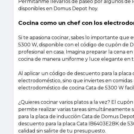
Permítanme llevarlos de paseo por algunos de l
disponibles en Domus Depot hoy.
Cocina como un chef con los electrod
Si te apasiona cocinar, sabes lo importante que
5300 W, disponible con el código de cupón de Do
profesional en casa. Imagina preparar la cena en
cocina de manera uniforme y luce elegante en t
Al aplicar un código de descuento para la plac
electrodoméstico, sino que inviertes en comidas 
electrodoméstico de cocina Cata de 5300 W facili
¿Quieres cocinar varios platos a la vez? El cup
permite realizar varias tareas simultáneamente s
para la placa de inducción Cata de Domus Depot
descuento para la placa Cata IB6403E2BK de 53
calidad sin salirte de tu presupuesto.