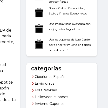
ro
con confianza
Bolsos Gabol: Comodidad,
Estilo y Precios Económicos
Una maravillosa aventura con
los juguetes Juguettos
2BK de
inaria
Usa los cupones de Isup Center
damente,
para ahorrar mucho en tablas
de paddle surf
a el
categorias
a.
Ciberlunes España
epot te
Envío gratis
cupón
Feliz Navidad
 de
Halloween cupones
 de alta
Invierno Cupones