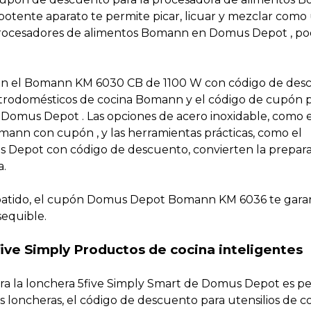
otente aparato te permite picar, licuar y mezclar como
procesadores de alimentos Bomann en Domus Depot , po
uyen el Bomann KM 6030 CB de 1100 W con código de des
rodomésticos de cocina Bomann y el código de cupón p
omus Depot . Las opciones de acero inoxidable, como e
ann con cupón , y las herramientas prácticas, como el
Depot con código de descuento, convierten la prepara
a.
 batido, el cupón Domus Depot Bomann KM 6036 te gara
sequible.
ive Simply Productos de cocina inteligentes
ara la lonchera 5five Simply Smart de Domus Depot es p
 loncheras, el código de descuento para utensilios de c