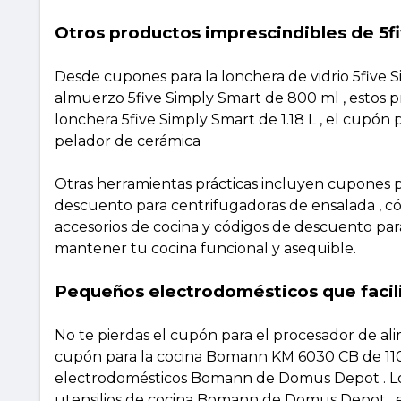
Otros productos imprescindibles de 5f
Desde cupones para la lonchera de vidrio 5five 
almuerzo 5five Simply Smart de 800 ml , estos pr
lonchera 5five Simply Smart de 1.18 L , el cupó
pelador de cerámica
Otras herramientas prácticas incluyen cupones 
descuento para centrifugadoras de ensalada , có
accesorios de cocina y códigos de descuento par
mantener tu cocina funcional y asequible.
Pequeños electrodomésticos que facili
No te pierdas el cupón para el procesador de a
cupón para la cocina Bomann KM 6030 CB de 11
electrodomésticos Bomann de Domus Depot . Lo
utensilios de cocina Bomann de Domus Depot , 