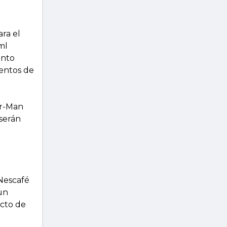
ra el
ml
ento
entos de
er-Man
serán
Nescafé
un
cto de