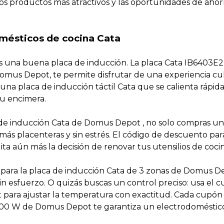
os productos más atractivos y las oportunidades de ahor
omésticos de cocina Cata
 es una buena placa de inducción. La placa Cata IB6403E
mus Depot, te permite disfrutar de una experiencia cul
 una placa de inducción táctil Cata que se calienta rápi
u encimera.
a de inducción Cata de Domus Depot , no solo compras un
más placenteras y sin estrés. El código de descuento par
ta aún más la decisión de renovar tus utensilios de cocin
ón para la placa de inducción Cata de 3 zonas de Domus D
in esfuerzo. O quizás buscas un control preciso: usa el 
 para ajustar la temperatura con exactitud. Cada cupón
00 W de Domus Depot te garantiza un electrodoméstico