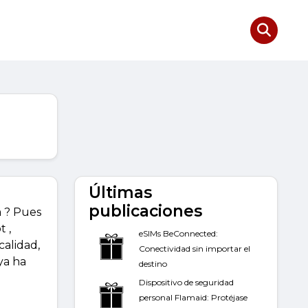
e
Últimas
publicaciones
a ? Pues
 ,
eSIMs BeConnected:
calidad,
Conectividad sin importar el
ya ha
destino
Dispositivo de seguridad
personal Flamaid: Protéjase