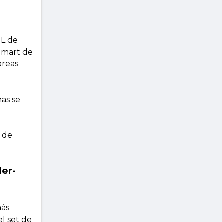
 L de
Smart de
areas
nas se
o de
der-
más
l set de