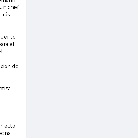
 un chef
drás
cuento
ara el
l
ción de
ntiza
erfecto
ocina