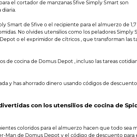
ara el cortador de manzanas 5five Simply Smart son
diaria.
ply Smart de 5five o el recipiente para el almuerzo de 1,7
midas. No olvides utensilios como los peladores Simply 
Depot o el exprimidor de cítricos , que transforman las t
os de cocina de Domus Depot , incluso las tareas cotidia
izada y has ahorrado dinero usando códigos de descuent
ivertidas con los utensilios de cocina de Spi
ipientes coloridos para el almuerzo hacen que todo sea 
er-Man de Domus Depot y el código de descuento para e