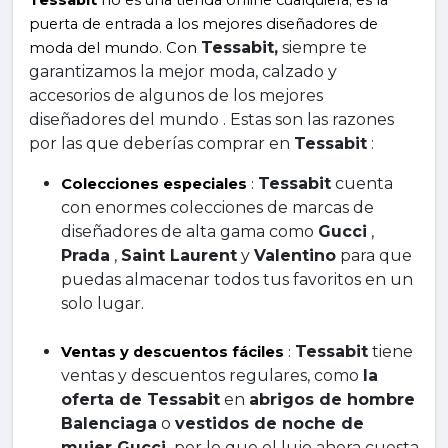
Tessabit
 no es una tienda online cualquiera; es la 
puerta de entrada a los mejores diseñadores de 
Tessabit,
 siempre te 
moda del mundo. Con 
garantizamos la mejor moda, calzado y 
accesorios de algunos de los mejores 
diseñadores del mundo . Estas son las razones 
por las que deberías comprar en 
Tessabit
 :
Tessabit
 cuenta 
Colecciones especiales
 : 
con enormes colecciones de marcas de 
diseñadores de alta gama como 
Gucci
 , 
Prada
 , 
Saint Laurent
 y 
Valentino
 para que 
puedas almacenar todos tus favoritos en un 
solo lugar.
Tessabit
 tiene 
Ventas y descuentos fáciles
 : 
ventas y descuentos regulares, como 
la 
oferta de Tessabit
 en 
abrigos de hombre 
Balenciaga
 o 
vestidos de noche de 
mujer Gucci,
 por lo que el lujo ahora cuesta 