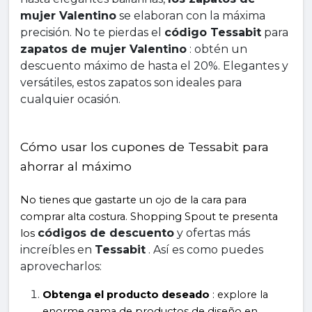
mujer Valentino
 se elaboran con la máxima 
precisión. No te pierdas el 
código Tessabit
 para 
zapatos de mujer Valentino
 : obtén un 
descuento máximo de hasta el 20%. Elegantes y 
versátiles, estos zapatos son ideales para 
cualquier ocasión.
Cómo usar los cupones de Tessabit para 
ahorrar al máximo
No tienes que gastarte un ojo de la cara para 
comprar alta costura. Shopping Spout te presenta 
códigos de descuento
 y ofertas más 
los 
increíbles en 
Tessabit
 . Así es como puedes 
aprovecharlos:
Obtenga el producto deseado
 : explore la 
enorme gama de productos de diseño en 