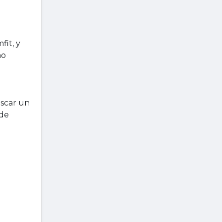
fit, y
mo
uscar un
 de