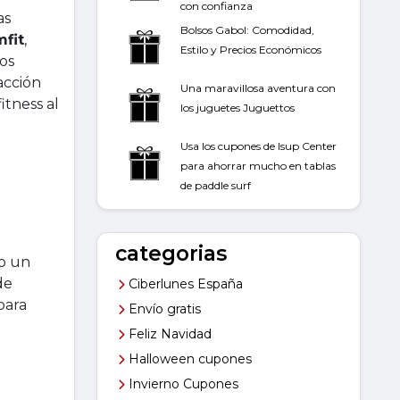
con confianza
as
Bolsos Gabol: Comodidad,
fit
,
Estilo y Precios Económicos
os
acción
Una maravillosa aventura con
itness al
los juguetes Juguettos
Usa los cupones de Isup Center
para ahorrar mucho en tablas
de paddle surf
categorias
do un
de
Ciberlunes España
para
Envío gratis
Feliz Navidad
Halloween cupones
Invierno Cupones