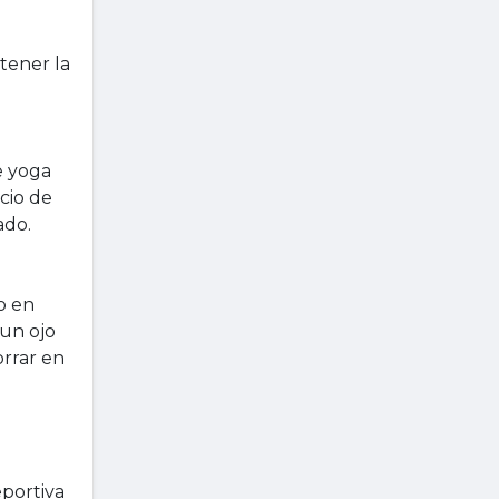
tener la
e yoga
cio de
ado.
o en
 un ojo
rrar en
eportiva