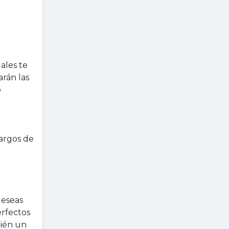
ales te
rán las
o
cargos de
deseas
rfectos
bién un