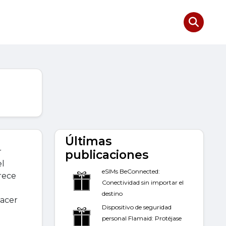
Últimas
r
publicaciones
el
eSIMs BeConnected:
rece
Conectividad sin importar el
destino
hacer
Dispositivo de seguridad
personal Flamaid: Protéjase