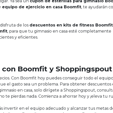
ogar. Ya sea un
cupón de esterillas para gimnasio Bo
 equipo de ejercicio en casa Boomfit
, te ayudarán c
disfruta de los
descuentos en kits de fitness Boomfit
mfit
, para que tu gimnasio en casa esté completamente
ientes y eficientes.
e con Boomfit y Shoppingspout
ecios. Con Boomfit hoy puedes conseguir todo el equip
n que el gasto sea un problema. Para obtener descuentos
imnasio en casa, solo dirígete a Shoppingspout, consulta
 te pierdas nada. Comienza a ahorrar hoy y ¡eleva tu ru
s invertir en el equipo adecuado y alcanzar tus metas de