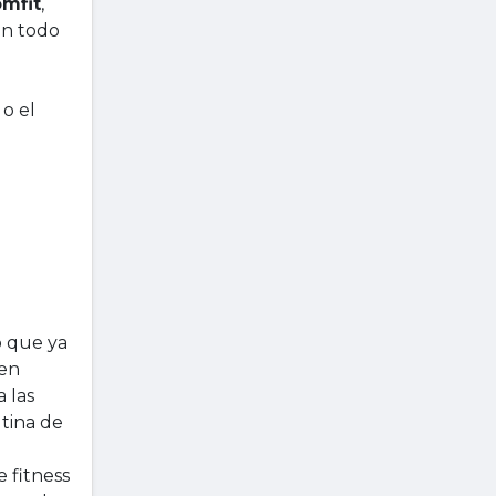
omfit
,
on todo
o el
o que ya
 en
 las
tina de
 fitness