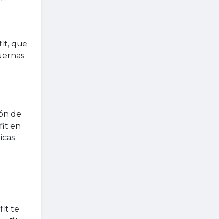
it, que
uernas
ión de
fit en
icas
it te