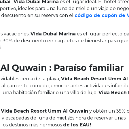
ubái
,
Vida Dubai Marina
es el lugar ideal. El hotel ofr
portivo, ideales para una luna de miel o un viaje de negoc
 descuento en su reserva con el
código de cupón de 
as vacaciones,
Vida Dubai Marina
es el lugar perfecto p
a un 30% de descuento en paquetes de bienestar para qu
d.
l Quwain : Paraíso familiar
vidables cerca de la playa,
Vida Beach Resort Umm Al
n alojamiento cómodo, emocionantes actividades infantile
: una habitación familiar o una villa de lujo,
Vida Beach 
 Vida Beach Resort Umm Al Quwain
y obtén un 35% 
a y escapadas de luna de miel. ¡Es hora de reservar unas
de los destinos más hermosos
de los EAU!