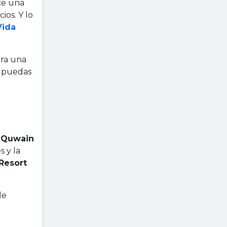
ece una
ios. Y lo
Vida
ara una
e puedas
 Quwain
s y la
Resort
de