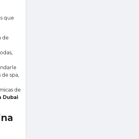
as que
n de
modas,
indarle
 de spa,
ómicas de
a Dubai
ina