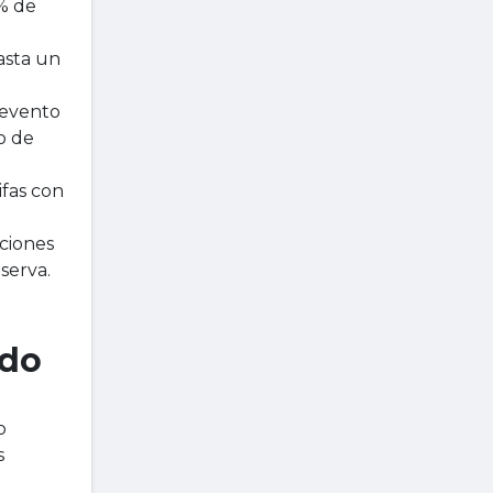
0% de
asta un
 evento
o de
ifas con
aciones
serva.
ado
o
s