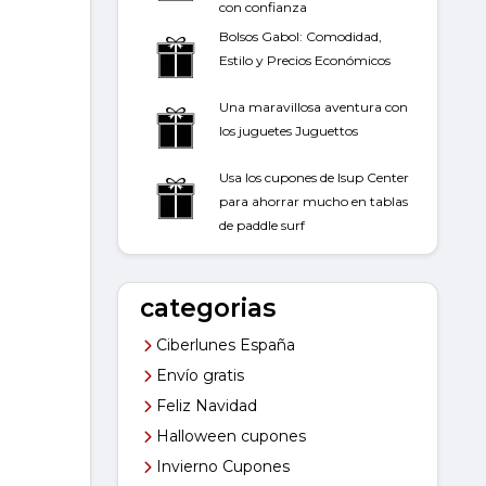
con confianza
Bolsos Gabol: Comodidad,
Estilo y Precios Económicos
Una maravillosa aventura con
los juguetes Juguettos
Usa los cupones de Isup Center
para ahorrar mucho en tablas
de paddle surf
categorias
Ciberlunes España
Envío gratis
Feliz Navidad
Halloween cupones
Invierno Cupones