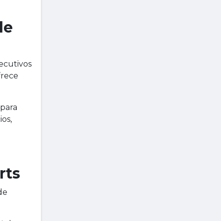
de
ecutivos
frece
para
ios,
rts
de