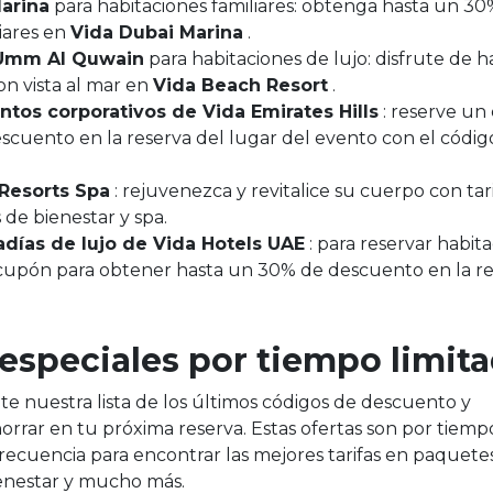
arina
para habitaciones familiares: obtenga hasta un 3
iares en
Vida Dubai Marina
.
 Umm Al Quwain
para habitaciones de lujo: disfrute de h
n vista al mar en
Vida Beach Resort
.
os corporativos de Vida Emirates Hills
: reserve un
escuento en la reserva del lugar del evento con el códig
Resorts Spa
: rejuvenezca y revitalice su cuerpo con tar
de bienestar y spa.
días de lujo de Vida Hotels UAE
: para reservar habit
e cupón para obtener hasta un 30% de descuento en la re
s especiales por tiempo limit
e nuestra lista de los últimos códigos de descuento y
orrar en tu próxima reserva. Estas ofertas son por tiemp
frecuencia para encontrar las mejores tarifas en paquete
bienestar y mucho más.