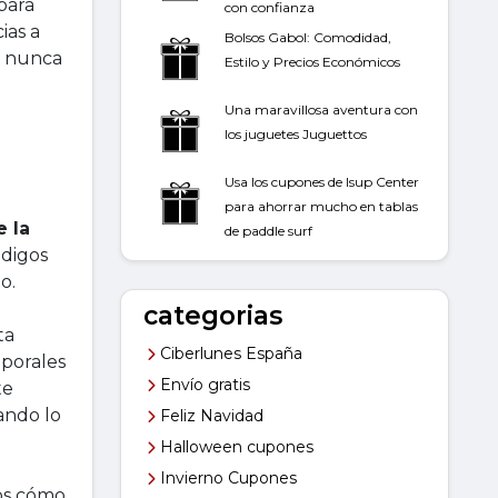
para
con confianza
ias a
Bolsos Gabol: Comodidad,
ea nunca
Estilo y Precios Económicos
Una maravillosa aventura con
los juguetes Juguettos
?
Usa los cupones de Isup Center
para ahorrar mucho en tablas
e la
de paddle surf
ódigos
o.
categorias
ta
Ciberlunes España
mporales
Envío gratis
te
uando lo
Feliz Navidad
Halloween cupones
Invierno Cupones
os cómo