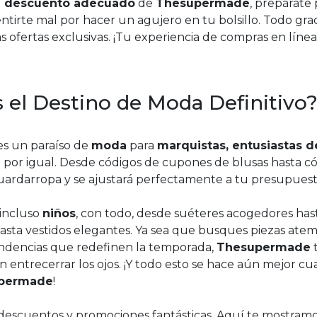
e descuento adecuado
de
Thesupermade
, prepárate 
tirte mal por hacer un agujero en tu bolsillo. Todo grac
as ofertas exclusivas. ¡Tu experiencia de compras en lín
el Destino de Moda Definitivo
 es un paraíso de
moda
para
marquistas, entusiastas d
por igual. Desde códigos de cupones de blusas hasta c
guardarropa y se ajustará perfectamente a tu presupuest
incluso
niños
, con todo, desde suéteres acogedores has
asta vestidos elegantes. Ya sea que busques piezas ate
endencias que redefinen la temporada,
Thesupermade
an entrecerrar los ojos. ¡Y todo esto se hace aún mejor c
permade
!
descuentos y promociones fantásticas. Aquí te mostram