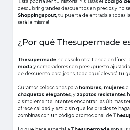
¡Esta podría ser tu historia! Y si usas el
código d
descubrir grandes descuentos en precios y no sen
Shoppingspout
, tu puerta de entrada a todas l
será la misma!
¿Por qué Thesupermade es 
Thesupermade
no es solo otra tienda en línea;
moda
y compradores con presupuesto ajustado 
de descuento para jeans, todo aquí elevará tu 
Curamos colecciones para
hombres, mujeres
e 
chaquetas elegantes
, y
zapatos
resistentes
h
o simplemente intentes encontrar las últimas t
ofrece calidad y estilo sin que los precios te hag
combinas con un código promocional de
Thesu
Lo que hace especial a
Thesupermade
son sus 