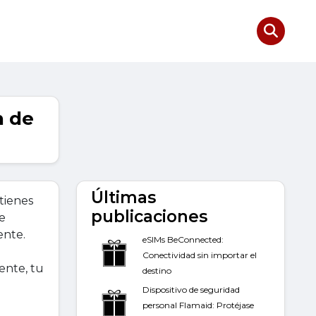
n de
Últimas
tienes
publicaciones
e
ente.
eSIMs BeConnected:
Conectividad sin importar el
ente, tu
destino
Dispositivo de seguridad
personal Flamaid: Protéjase