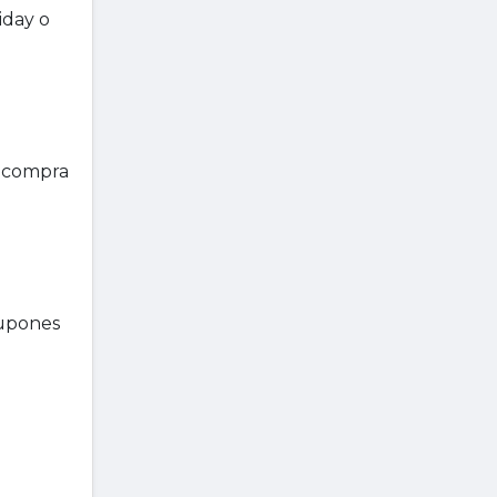
iday o
a compra
cupones