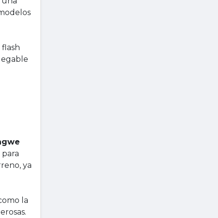
y una
 modelos
 flash
legable
Engwe
s para
rreno, ya
 como la
erosas.