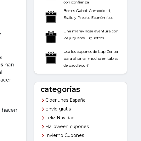
con confianza
Bolsos Gabol: Comodidad,
Estilo y Precios Económicos
Una maravillosa aventura con
s
los juguetes Juguettos
Usa los cupones de Isup Center
s
para ahorrar mucho en tablas
es
han
de paddle surf
al
facer
categorias
Ciberlunes España
Envío gratis
, hacen
Feliz Navidad
Halloween cupones
Invierno Cupones