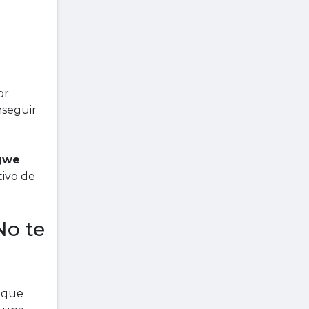
or
nseguir
ngwe
tivo de
No te
a que