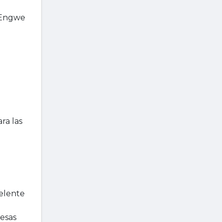
e Engwe
ra las
celente
uesas