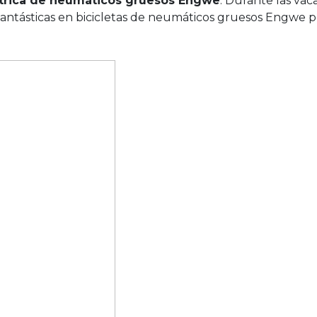
ctrica de neumáticos gruesos Engwe
: Durante las vac
fantásticas en bicicletas de neumáticos gruesos Engwe p