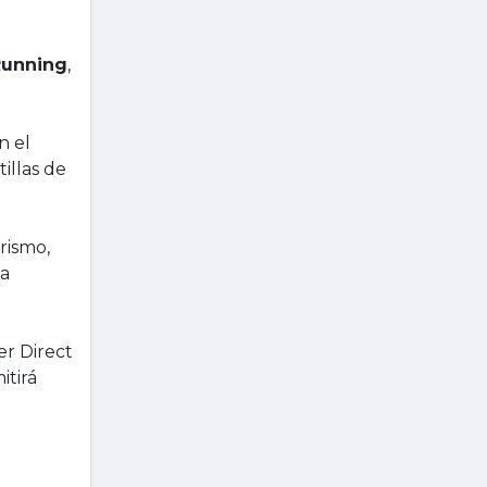
Running
,
n el
illas de
rismo,
la
er Direct
itirá