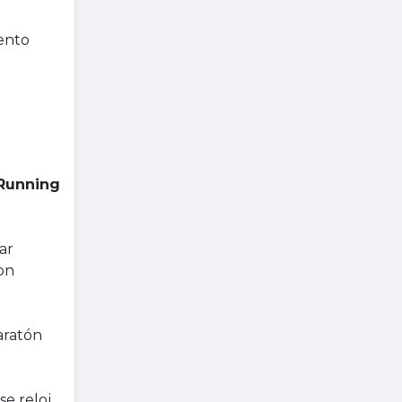
ento
 Running
ar
on
aratón
se reloj