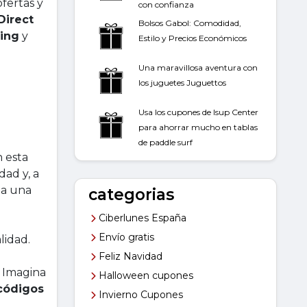
 ofertas y
con confianza
Direct
Bolsos Gabol: Comodidad,
ing
y
Estilo y Precios Económicos
Una maravillosa aventura con
los juguetes Juguettos
Usa los cupones de Isup Center
para ahorrar mucho en tablas
de paddle surf
n esta
dad y, a
 a una
categorias
Ciberlunes España
Envío gratis
lidad.
Feliz Navidad
. Imagina
Halloween cupones
códigos
Invierno Cupones