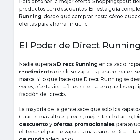
Para obtener la mejor oferta, Shoppingspout ti
productos con descuentos. En esta guía complet
Running
: desde qué comprar hasta cómo puedes
ofertas para ahorrar mucho.
El Poder de Direct Running
Nadie supera a
Direct Running
en calzado, ropa
rendimiento
o incluso zapatos para correr en s
marca. Y lo que hace que Direct Running se dest
veces, ofertas increíbles que hacen que los equ
fracción del precio.
La mayoría de la gente sabe que solo los zapatos 
Cuanto más alto el precio, mejor. Por lo tanto, 
descuento
y
ofertas promocionales
para ayud
obtener el par de zapatos más caro de Direct Ru
de cupón
adecuados.