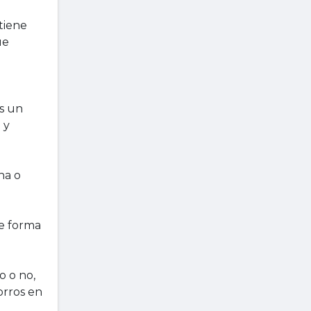
tiene
ue
es un
 y
na o
de forma
o o no,
orros en