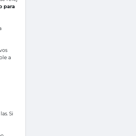
o para
a
vos
ble a
as. Si
ho