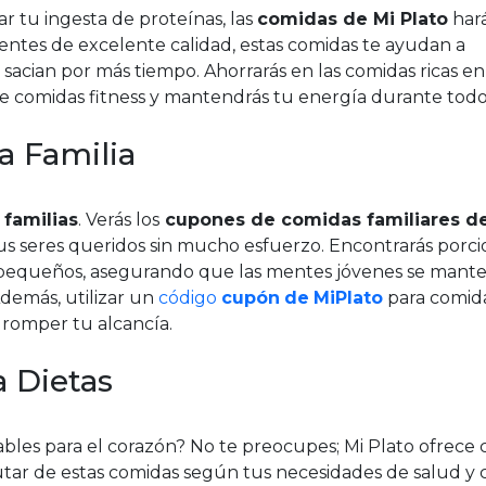
 tu ingesta de proteínas, las
comidas de Mi Plato
hará
ientes de excelente calidad, estas comidas te ayudan a
sacian por más tiempo. Ahorrarás en las comidas ricas en
 comidas fitness y mantendrás tu energía durante todo 
a Familia
 familias
. Verás los
cupones de comidas familiares d
 tus seres queridos sin mucho esfuerzo. Encontrarás porc
ás pequeños, asegurando que las mentes jóvenes se man
Además, utilizar un
código
cupón
de
MiPlato
para comid
n romper tu alcancía.
a Dietas
ables para el corazón? No te preocupes; Mi Plato ofrece
rutar de estas comidas según tus necesidades de salud y