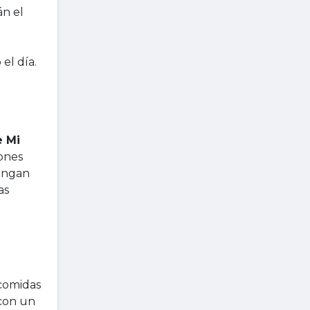
n el
el día.
e Mi
iones
tengan
as
 comidas
 con un