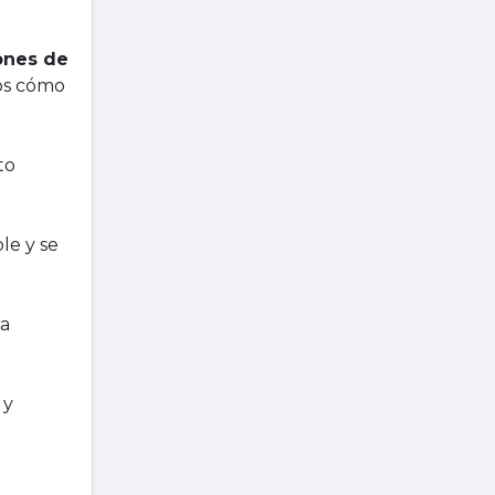
ones de
os cómo
to
le y se
ra
 y