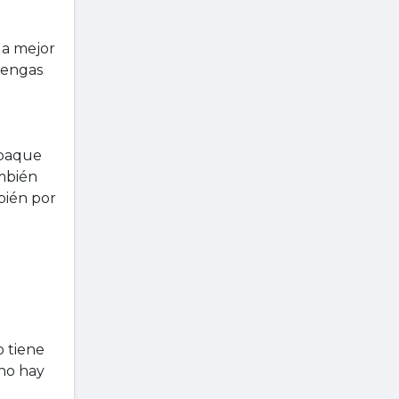
la mejor
 tengas
mpaque
ambién
bién por
o tiene
 no hay