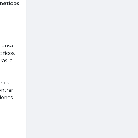
béticos
piensa
íficos.
ras la
chos
ntrar
iones