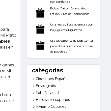
con confianza
Bolsos Gabol: Comodidad,
Estilo y Precios Económicos
Una maravillosa aventura con
para
los juguetes Juguettos
 Mi Plato
Usa los cupones de Isup Center
ables
para ahorrar mucho en tablas
ajas en
de paddle surf
in ganas
categorias
tra Mi
 salud
Ciberlunes España
Envío gratis
Feliz Navidad
a hora
Halloween cupones
isfrutar
Invierno Cupones