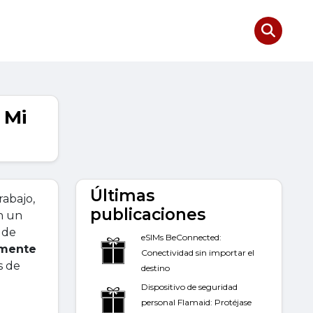
 Mi
Últimas
rabajo,
publicaciones
en un
s de
eSIMs BeConnected:
amente
Conectividad sin importar el
s de
destino
Dispositivo de seguridad
personal Flamaid: Protéjase