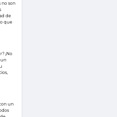
s no son
s
dad de
lo que
r? ¡No
s un
su
ios,
 con un
todos
 de