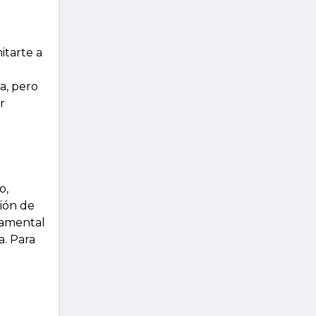
itarte a
a, pero
r
o,
ción de
damental
a. Para