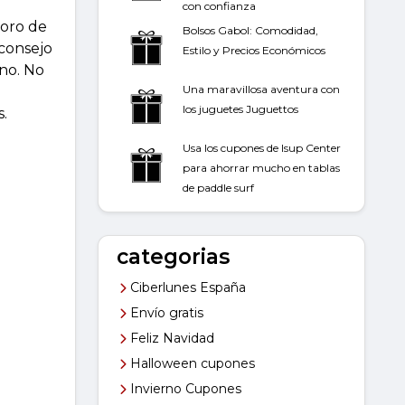
con confianza
soro de
Bolsos Gabol: Comodidad,
 consejo
Estilo y Precios Económicos
no. No
Una maravillosa aventura con
los juguetes Juguettos
s.
Usa los cupones de Isup Center
para ahorrar mucho en tablas
de paddle surf
categorias
Ciberlunes España
Envío gratis
Feliz Navidad
Halloween cupones
Invierno Cupones