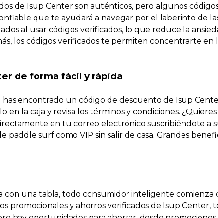
cados de Isup Center son auténticos, pero algunos código
onfiable que te ayudará a navegar por el laberinto de la
dos al usar códigos verificados, lo que reduce la ansie
, los códigos verificados te permiten concentrarte en 
r de forma fácil y rápida
 has encontrado un código de descuento de Isup Cente
 en la caja y revisa los términos y condiciones. ¿Quiere
directamente en tu correo electrónico suscribiéndote a 
de paddle surf como VIP sin salir de casa. Grandes benefic
a con una tabla, todo consumidor inteligente comienza
os promocionales y ahorros verificados de Isup Center, 
pre hay oportunidades para ahorrar, desde promociones