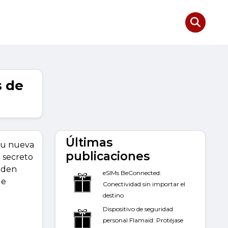
s de
Últimas
 tu nueva
publicaciones
l secreto
ueden
eSIMs BeConnected:
le
Conectividad sin importar el
destino
Dispositivo de seguridad
personal Flamaid: Protéjase