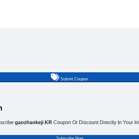
Submit Coupon
n
scribe
gaozhaokeji KR
Coupon Or Discount Directly In Your In
Subscribe Now