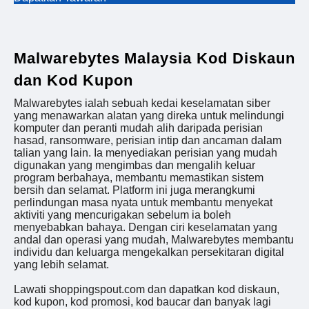
Malwarebytes Malaysia Kod Diskaun
dan Kod Kupon
Malwarebytes ialah sebuah kedai keselamatan siber
yang menawarkan alatan yang direka untuk melindungi
komputer dan peranti mudah alih daripada perisian
hasad, ransomware, perisian intip dan ancaman dalam
talian yang lain. Ia menyediakan perisian yang mudah
digunakan yang mengimbas dan mengalih keluar
program berbahaya, membantu memastikan sistem
bersih dan selamat. Platform ini juga merangkumi
perlindungan masa nyata untuk membantu menyekat
aktiviti yang mencurigakan sebelum ia boleh
menyebabkan bahaya. Dengan ciri keselamatan yang
andal dan operasi yang mudah, Malwarebytes membantu
individu dan keluarga mengekalkan persekitaran digital
yang lebih selamat.
Lawati shoppingspout.com dan dapatkan kod diskaun,
kod kupon, kod promosi, kod baucar dan banyak lagi