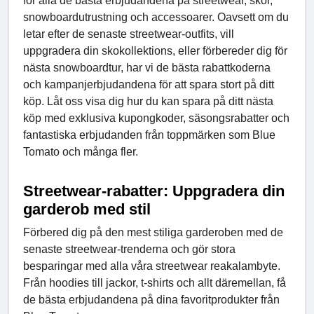
för alla de bästa erbjudandena på streetwear, skor,
snowboardutrustning och accessoarer. Oavsett om du
letar efter de senaste streetwear-outfits, vill
uppgradera din skokollektions, eller förbereder dig för
nästa snowboardtur, har vi de bästa rabattkoderna
och kampanjerbjudandena för att spara stort på ditt
köp. Låt oss visa dig hur du kan spara på ditt nästa
köp med exklusiva kupongkoder, säsongsrabatter och
fantastiska erbjudanden från toppmärken som Blue
Tomato och många fler.
Streetwear-rabatter: Uppgradera din
garderob med stil
Förbered dig på den mest stiliga garderoben med de
senaste streetwear-trenderna och gör stora
besparingar med alla våra streetwear reakalambyte.
Från hoodies till jackor, t-shirts och allt däremellan, få
de bästa erbjudandena på dina favoritprodukter från