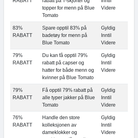
RABATT
rabatt på T-skjorter og
Inntil
topper for menn på Blue
Videre
Tomato
83%
Spare opptil 83% på
Gyldig
RABATT
badetøy for menn på
Inntil
Blue Tomato
Videre
79%
Du kan få opptil 79%
Gyldig
RABATT
rabatt på capser og
Inntil
hatter for både menn og
Videre
kvinner på Blue Tomato
79%
Få opptil 79% rabatt på
Gyldig
RABATT
alle typer jakker på Blue
Inntil
Tomato
Videre
76%
Handle den store
Gyldig
RABATT
kolleksjonen av
Inntil
dameklokker og
Videre