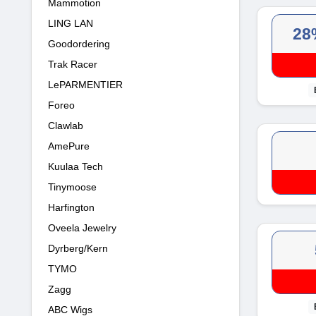
Mammotion
LING LAN
28
Goodordering
Trak Racer
LePARMENTIER
Foreo
Clawlab
AmePure
Kuulaa Tech
Tinymoose
Harfington
Oveela Jewelry
Dyrberg/Kern
TYMO
Zagg
ABC Wigs