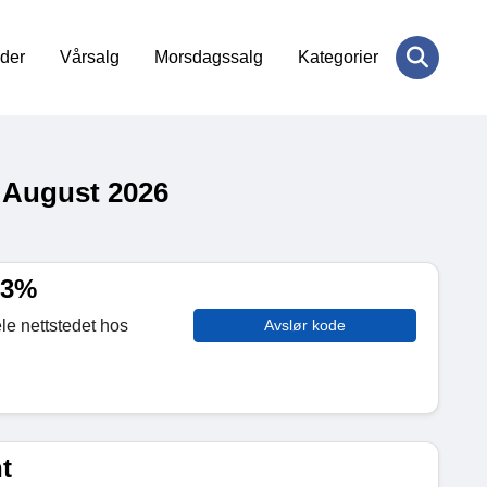
der
Vårsalg
Morsdagssalg
Kategorier
 August 2026
 3%
le nettstedet hos
Avslør kode
t