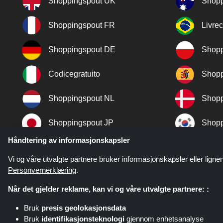
Shoppingspout UK
Shopp
Shoppingspout FR
Livre
Shoppingspout DE
Shopp
Codicegratuito
Shopp
Shoppingspout NL
Shopp
Shoppingspout JP
Shopp
Håndtering av informasjonskapsler
Shoppingspout TR
Shopp
Vi og våre utvalgte partnere bruker informasjonskapsler eller lignen
Personvernerklæring
.
Når det gjelder reklame, kan vi og våre utvalgte partnere: :
Bruk
presis geolokasjonsdata
Bruk
identifikasjonsteknologi
gjennom enhetsanalyse