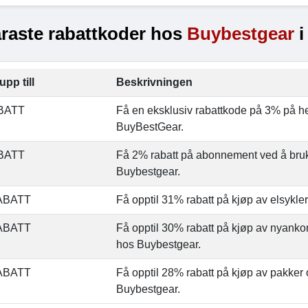
raste rabattkoder hos
Buybestgear
i
upp till
Beskrivningen
BATT
Få en eksklusiv rabattkode på 3% på he
BuyBestGear.
BATT
Få 2% rabatt på abonnement ved å bru
Buybestgear.
ABATT
Få opptil 31% rabatt på kjøp av elsykle
ABATT
Få opptil 30% rabatt på kjøp av nyank
hos Buybestgear.
ABATT
Få opptil 28% rabatt på kjøp av pakker 
Buybestgear.