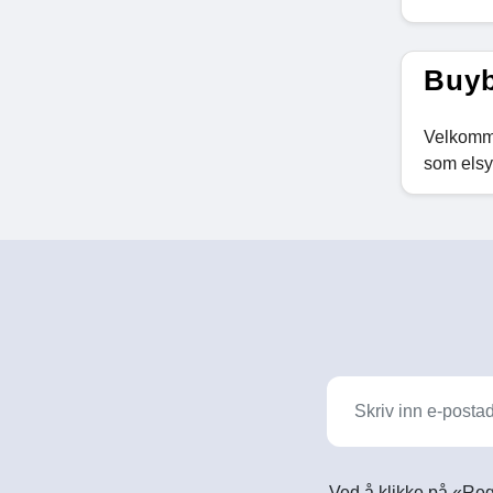
Buyb
Velkomm
som elsy
Ved å klikke på «Reg