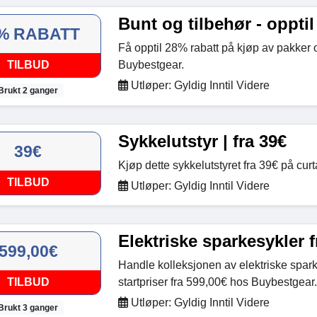
Bunt og tilbehør - opptil
% RABATT
Få opptil 28% rabatt på kjøp av pakker 
TILBUD
Buybestgear.
Utløper: Gyldig Inntil Videre
Brukt 2 ganger
Sykkelutstyr | fra 39€
39€
Kjøp dette sykkelutstyret fra 39€ på cur
TILBUD
Utløper: Gyldig Inntil Videre
Elektriske sparkesykler f
599,00€
Handle kolleksjonen av elektriske spar
TILBUD
startpriser fra 599,00€ hos Buybestgear.
Utløper: Gyldig Inntil Videre
Brukt 3 ganger