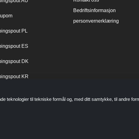
ingspout AU
Bedriftsinformasjon
cupom
personvernerklæring
ingspout PL
ingspout ES
ingspout DK
ingspout KR
ingspout PT
de teknologier til tekniske formål og, med ditt samtykke, til andre for