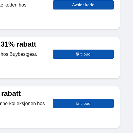
ke koden hos
Avslør kode
l 31% rabatt
r hos Buybestgear.
få tilbud
rabatt
omne-kolleksjonen hos
få tilbud