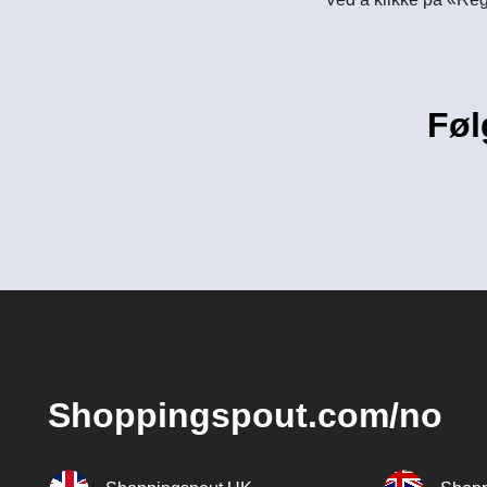
Føl
Shoppingspout.com/no