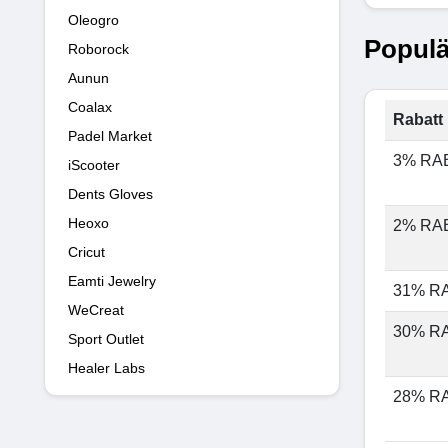
Oleogro
Populä
Roborock
Aunun
Coalax
Rabatt 
Padel Market
3% RA
iScooter
Dents Gloves
Heoxo
2% RA
Cricut
Eamti Jewelry
31% R
WeCreat
30% R
Sport Outlet
Healer Labs
28% R