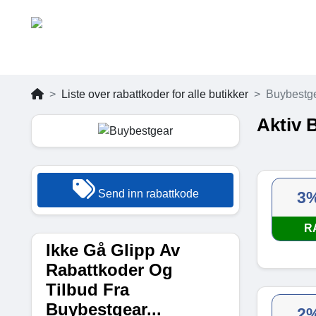
Liste over rabattkoder for alle butikker
Buybestg
Aktiv 
Send inn rabattkode
3
R
Ikke Gå Glipp Av
Rabattkoder Og
Tilbud Fra
Buybestgear...
2