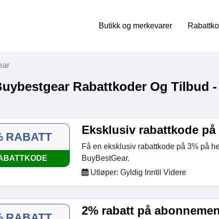
Butikk og merkevarer
Rabattko
ear
Buybestgear Rabattkoder Og Tilbud -
Eksklusiv rabattkode på
% RABATT
Få en eksklusiv rabattkode på 3% på he
ABATTKODE
BuyBestGear.
Utløper: Gyldig Inntil Videre
2% rabatt på abonnemen
% RABATT