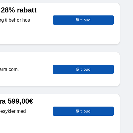
 28% rabatt
og tilbehør hos
få tilbud
tarra.com.
få tilbud
ra 599,00€
kesykler med
få tilbud