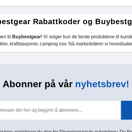
estgear Rabattkoder og Buybestg
en til
Buybestgear
! Vi selger kun de beste produktene til kund
kler, kraftstasjoner, camping osv. Nå markedsfører vi hovedsakel
Abonner på vår
nyhetsbrev!
istrer» registrerer du deg for Shoppingspouts nyhetsbrev. Du fin