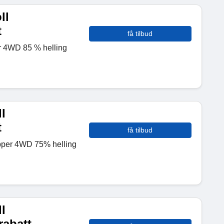
ll
t
få tilbud
er 4WD 85 % helling
l
t
få tilbud
ipper 4WD 75% helling
l
rabatt