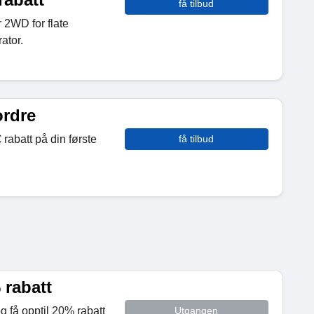
få tilbud
 2WD for flate
ator.
ordre
 rabatt på din første
få tilbud
 rabatt
 få opptil 20% rabatt
Utgangen