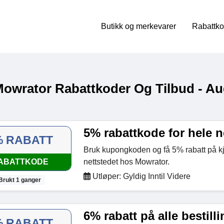
Butikk og merkevarer
Rabattko
Mowrator Rabattkoder Og Tilbud - Au
5% rabattkode for hele n
% RABATT
Bruk kupongkoden og få 5% rabatt på k
ABATTKODE
nettstedet hos Mowrator.
Utløper: Gyldig Inntil Videre
Brukt 1 ganger
6% rabatt på alle bestill
% RABATT