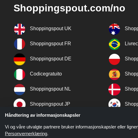
Shoppingspout.com/no
Shoppingspout UK
Shopp
Shoppingspout FR
Livre
Shoppingspout DE
Shopp
Codicegratuito
Shopp
Shoppingspout NL
Shopp
Shoppingspout JP
Shopp
Håndtering av informasjonskapsler
Shoppingspout TR
Shopp
Vi og våre utvalgte partnere bruker informasjonskapsler eller lignen
Personvernerklæring
.