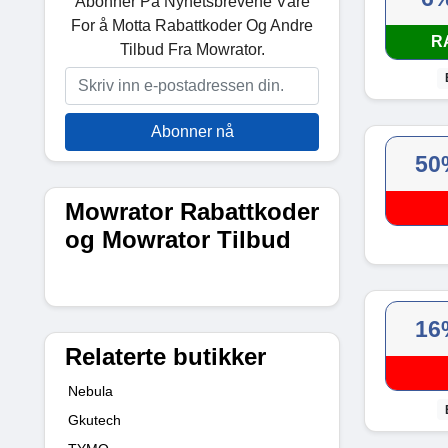
Abonner På Nyhetsbrevene Våre
For å Motta Rabattkoder Og Andre
R
Tilbud Fra Mowrator.
Abonner nå
50
Mowrator Rabattkoder
og Mowrator Tilbud
16
Relaterte butikker
Nebula
Gkutech