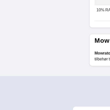
10% R
Mowr
Mowrato
tilbehør 