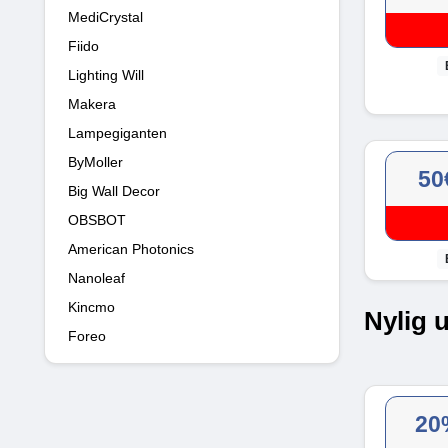
MediCrystal
Fiido
Lighting Will
Makera
Lampegiganten
ByMoller
50
Big Wall Decor
OBSBOT
American Photonics
Nanoleaf
Kincmo
Nylig 
Foreo
20