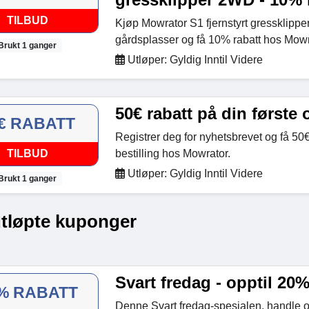
TILBUD
Kjøp Mowrator S1 fjernstyrt gressklipper
gårdsplasser og få 10% rabatt hos Mowr
Brukt 1 ganger
Utløper: Gyldig Inntil Videre
50€ rabatt på din første 
€ RABATT
Registrer deg for nyhetsbrevet og få 50€
TILBUD
bestilling hos Mowrator.
Utløper: Gyldig Inntil Videre
Brukt 1 ganger
utløpte kuponger
Svart fredag - opptil 20%
% RABATT
Denne Svart fredag-spesialen, handle og