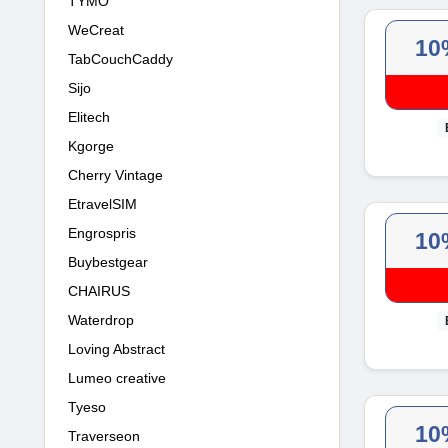
TYMO
WeCreat
10
TabCouchCaddy
Sijo
Elitech
Kgorge
Cherry Vintage
EtravelSIM
Engrospris
10
Buybestgear
CHAIRUS
Waterdrop
Loving Abstract
Lumeo creative
Tyeso
10
Traverseon