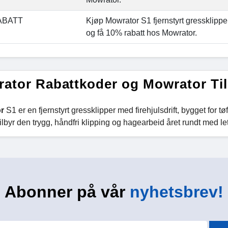
ABATT
Kjøp Mowrator S1 fjernstyrt gressklipp
og få 10% rabatt hos Mowrator.
ator Rabattkoder og Mowrator Ti
r
S1 er en fjernstyrt gressklipper med firehjulsdrift, bygget for t
tilbyr den trygg, håndfri klipping og hagearbeid året rundt med let
Abonner på vår
nyhetsbrev!