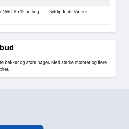
er 4WD 85 % helling
Gyldig Inntil Videre
lbud
øffe bakker og store hager. Med sterke motorer og flere
thet.