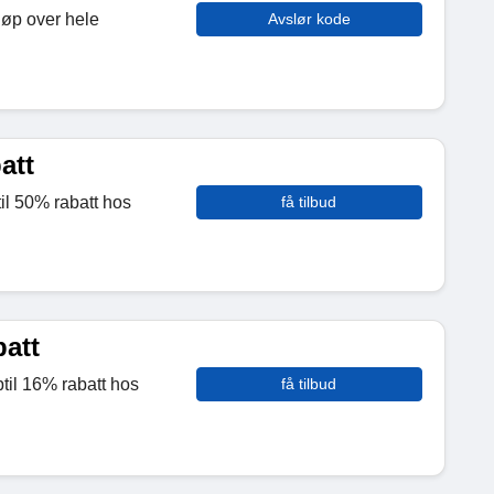
jøp over hele
Avslør kode
att
il 50% rabatt hos
få tilbud
batt
til 16% rabatt hos
få tilbud