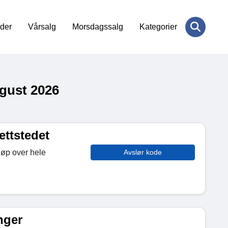
der
Vårsalg
Morsdagssalg
Kategorier
gust 2026
ettstedet
jøp over hele
Avslør kode
inger