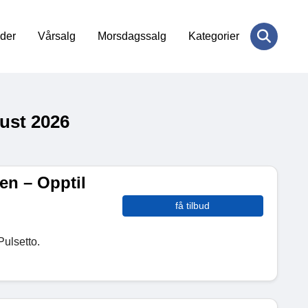
der
Vårsalg
Morsdagssalg
Kategorier
ust 2026
en – Opptil
få tilbud
ulsetto.