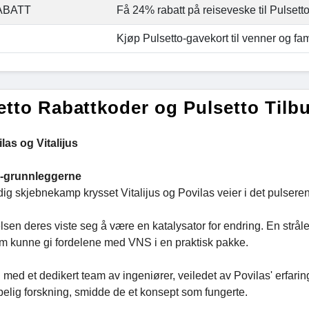
ABATT
Få 24% rabatt på reiseveske til Pulsetto
Kjøp Pulsetto-gavekort til venner og fam
etto Rabattkoder og Pulsetto Tilb
las og Vitalijus
o-grunnleggerne
eldig skjebnekamp krysset Vitalijus og Povilas veier i det pulser
lsen deres viste seg å være en katalysator for endring. En strå
m kunne gi fordelene med VNS i en praktisk pakke.
d et dedikert team av ingeniører, veiledet av Povilas' erfaring 
pelig forskning, smidde de et konsept som fungerte.