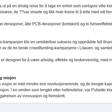
 ut på en dristig reise for å lage en enhet som vanligvis ville kr
siøse; de ??var smarte og fikk hver krone til å telle med sitt fo
n-iterasjoner, åtte PCB-iterasjoner (kretskort) og to helseeffekts
o-kampanjen ble en umiddelbar suksess og oppnådde full finans
 en av de tre beste crowdfunding-kampanjene i Litauen, og samlet
er designet for å være allsidig, effektiv og brukervennlig, med
og misjon
 visjon er intet mindre enn revolusjonerende, og de trengte kapita
nsjon. I en verden som lengtet etter helbredelse, var Pulsetto klar 
gjørelsen av innovasjon og fremskritt.