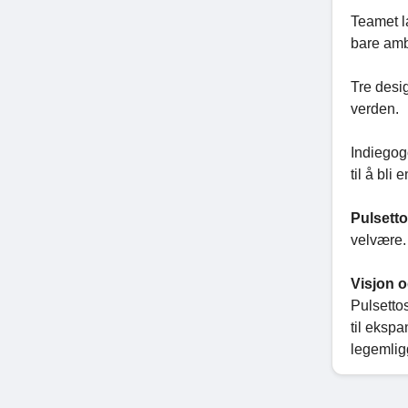
Teamet la
bare ambi
Tre desig
verden.
Indiegog
til å bli
Pulsetto
velvære.
Visjon 
Pulsettos
til ekspa
legemlig