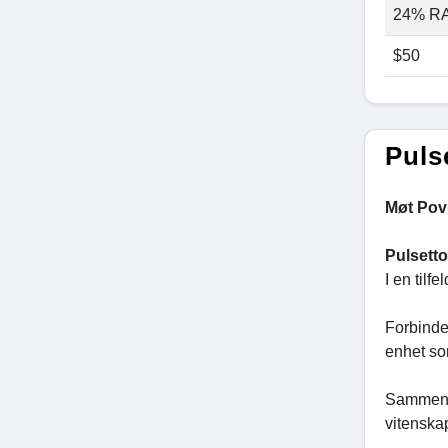
24% R
$50
Puls
Møt Povi
Pulsett
I en tilf
Forbinde
enhet so
Sammen me
vitenska