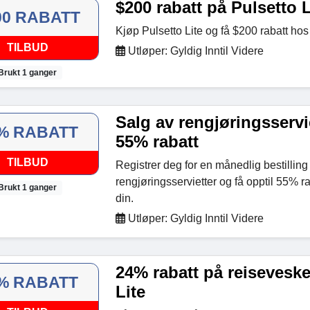
$200 rabatt på Pulsetto L
00 RABATT
Kjøp Pulsetto Lite og få $200 rabatt hos
TILBUD
Utløper: Gyldig Inntil Videre
Brukt 1 ganger
Salg av rengjøringsservie
% RABATT
55% rabatt
TILBUD
Registrer deg for en månedlig bestilling
rengjøringsservietter og få opptil 55% ra
Brukt 1 ganger
din.
Utløper: Gyldig Inntil Videre
24% rabatt på reiseveske 
% RABATT
Lite