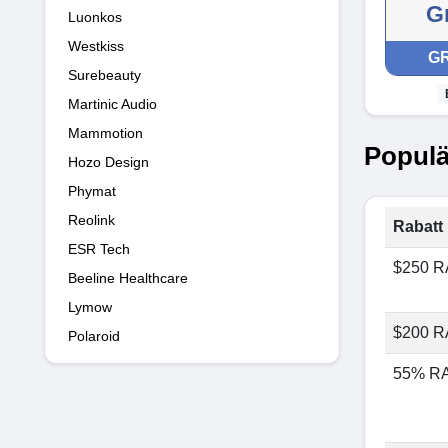
Gr
Luonkos
Westkiss
GR
Surebeauty
Martinic Audio
Mammotion
Populä
Hozo Design
Phymat
Reolink
Rabatt 
ESR Tech
$250 
Beeline Healthcare
Lymow
$200 
Polaroid
55% R