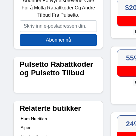
Abonner På Nyhetsbrevene Våre
$2
For å Motta Rabattkoder Og Andre
Tilbud Fra Pulsetto.
Abonner nå
55
Pulsetto Rabattkoder
og Pulsetto Tilbud
Relaterte butikker
Hum Nutrition
24
Aiper