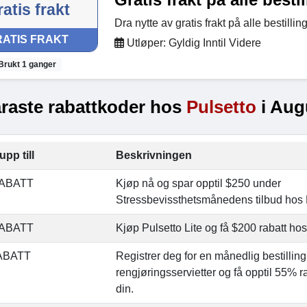
atis frakt
Dra nytte av gratis frakt på alle bestillin
ATIS FRAKT
Utløper: Gyldig Inntil Videre
Brukt 1 ganger
raste rabattkoder hos
Pulsetto
i Aug
upp till
Beskrivningen
RABATT
Kjøp nå og spar opptil $250 under
Stressbevissthetsmånedens tilbud hos 
RABATT
Kjøp Pulsetto Lite og få $200 rabatt hos
ABATT
Registrer deg for en månedlig bestilling
rengjøringsservietter og få opptil 55% r
din.