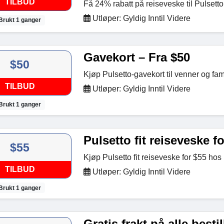
TILBUD
Få 24% rabatt på reiseveske til Pulsetto
Utløper: Gyldig Inntil Videre
Brukt 1 ganger
Gavekort – Fra $50
$50
Kjøp Pulsetto-gavekort til venner og fami
TILBUD
Utløper: Gyldig Inntil Videre
Brukt 1 ganger
Pulsetto fit reiseveske f
$55
Kjøp Pulsetto fit reiseveske for $55 hos
TILBUD
Utløper: Gyldig Inntil Videre
Brukt 1 ganger
Gratis frakt på alle besti