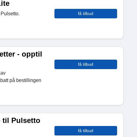
ite
 Pulsetto.
få tilbud
tter - opptil
få tilbud
 av
batt på bestillingen
til Pulsetto
få tilbud