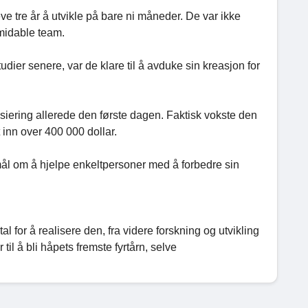
eve tre år å utvikle på bare ni måneder. De var ikke
rmidable team.
tudier senere, var de klare til å avduke sin kreasjon for
iering allerede den første dagen. Faktisk vokste den
 inn over 400 000 dollar.
 mål om å hjelpe enkeltpersoner med å forbedre sin
l for å realisere den, fra videre forskning og utvikling
til å bli håpets fremste fyrtårn, selve