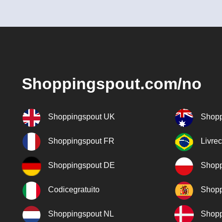
Shoppingspout.com/no
Shoppingspout UK
Shopp
Shoppingspout FR
Livre
Shoppingspout DE
Shopp
Codicegratuito
Shopp
Shoppingspout NL
Shopp