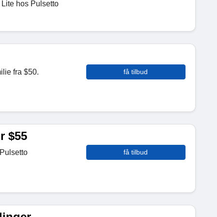
 Lite hos Pulsetto
lie fra $50.
få tilbud
or $55
 Pulsetto
få tilbud
llinger