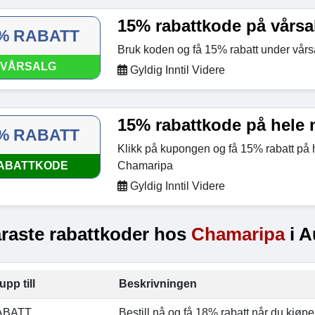
15% rabattkode på vårsa
% RABATT
Bruk koden og få 15% rabatt under vår
VÅRSALG
Gyldig Inntil Videre
15% rabattkode på hele 
% RABATT
Klikk på kupongen og få 15% rabatt på 
ABATTKODE
Chamaripa
Gyldig Inntil Videre
raste rabattkoder hos
Chamaripa
i A
upp till
Beskrivningen
ABATT
Bestill nå og få 18% rabatt når du kjøpe