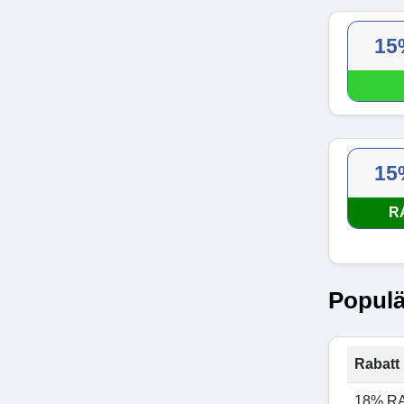
15
15
R
Populä
Rabatt 
18% R