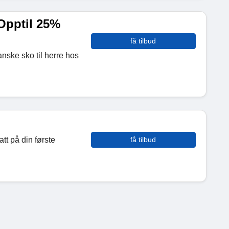
 Opptil 25%
få tilbud
anske sko til herre hos
tt på din første
få tilbud