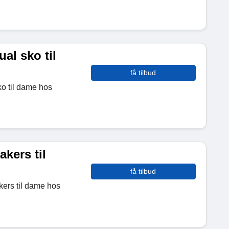
al sko til
få tilbud
ko til dame hos
kers til
få tilbud
kers til dame hos