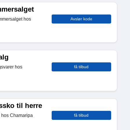
mmersalget
ommersalget hos
Avslør kode
alg
lgsvarer hos
få tilbud
sko til herre
re hos Chamaripa
få tilbud