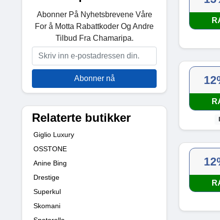
Abonner På Nyhetsbrevene Våre
R
For å Motta Rabattkoder Og Andre
Tilbud Fra Chamaripa.
12
Abonner nå
R
Relaterte butikker
Giglio Luxury
OSSTONE
12
Anine Bing
Drestige
R
Superkul
Skomani
Spatarella