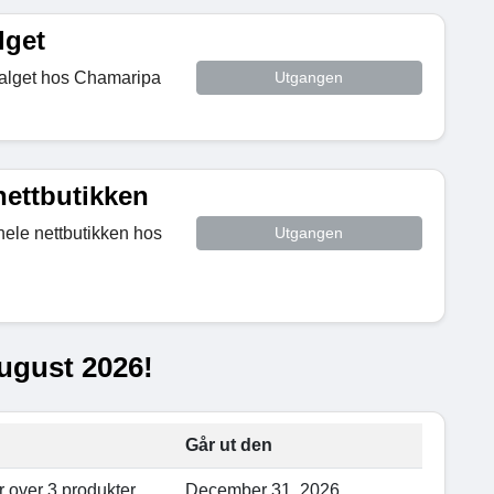
lget
salget hos Chamaripa
Utgangen
nettbutikken
hele nettbutikken hos
Utgangen
ugust 2026!
Går ut den
r over 3 produkter
December 31, 2026