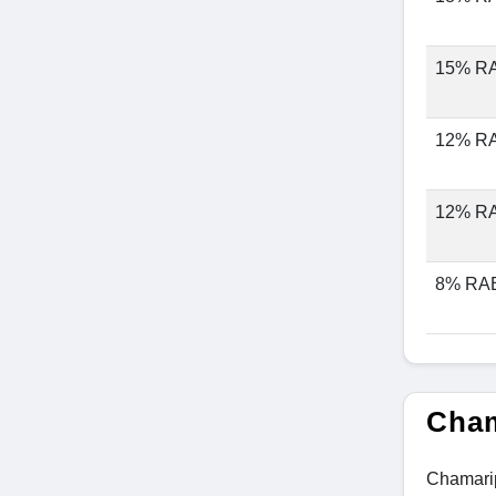
15% R
12% R
12% R
8% RA
Cham
Chamarip