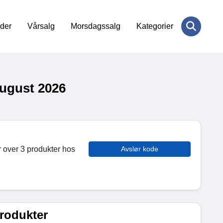
der
Vårsalg
Morsdagssalg
Kategorier
August 2026
r over 3 produkter hos
Avslør kode
produkter