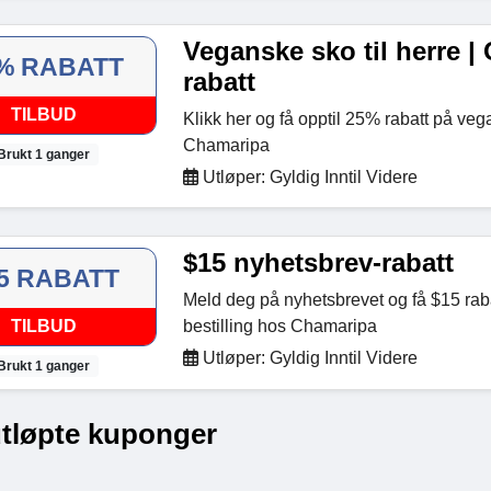
Veganske sko til herre |
% RABATT
rabatt
TILBUD
Klikk her og få opptil 25% rabatt på veg
Chamaripa
Brukt 1 ganger
Utløper: Gyldig Inntil Videre
$15 nyhetsbrev-rabatt
5 RABATT
Meld deg på nyhetsbrevet og få $15 raba
TILBUD
bestilling hos Chamaripa
Utløper: Gyldig Inntil Videre
Brukt 1 ganger
utløpte kuponger