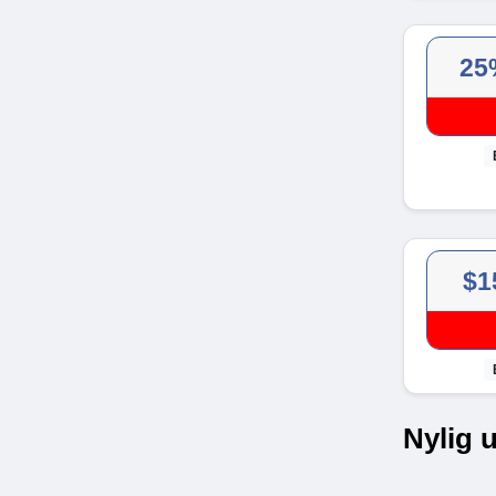
25
$1
Nylig 