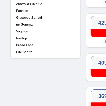
Australia Luxe Co
Pashion
Giuseppe Zanotti
42
myGemma
Voghion
Redtop
Bread Lace
Lux Sports
40
36