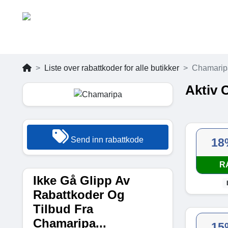
Liste over rabattkoder for alle butikker
Chamarip
Aktiv 
Send inn rabattkode
18
R
Ikke Gå Glipp Av
Rabattkoder Og
Tilbud Fra
Chamaripa...
15