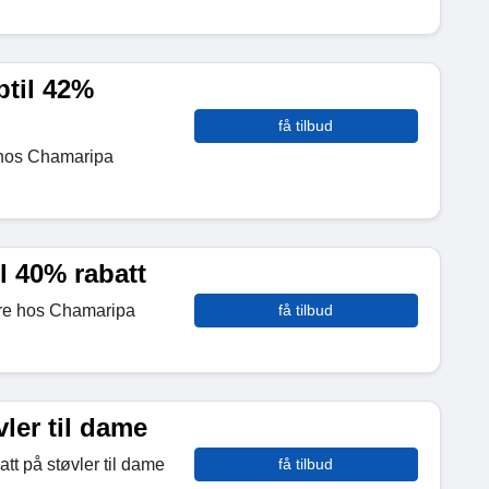
ptil 42%
få tilbud
e hos Chamaripa
il 40% rabatt
erre hos Chamaripa
få tilbud
ler til dame
tt på støvler til dame
få tilbud