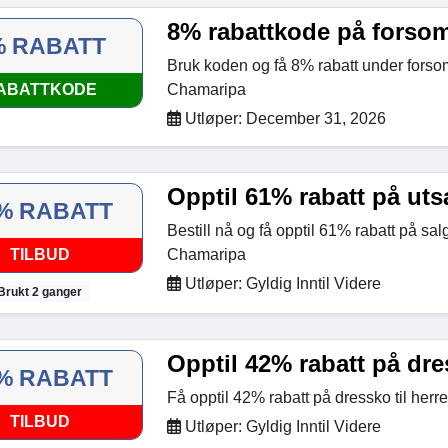
8% rabattkode på forso
% RABATT
Bruk koden og få 8% rabatt under fors
ABATTKODE
Chamaripa
Utløper: December 31, 2026
Opptil 61% rabatt på uts
% RABATT
Bestill nå og få opptil 61% rabatt på sa
TILBUD
Chamaripa
Utløper: Gyldig Inntil Videre
Brukt 2 ganger
Opptil 42% rabatt på dres
% RABATT
Få opptil 42% rabatt på dressko til her
TILBUD
Utløper: Gyldig Inntil Videre