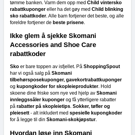
tømme banken. Varm dem opp med 
Child vintersko 
rabattkuponger
 eller ha det gøy med 
Child blinking 
sko rabattkoder
. Alle barn fortjener det beste, og alle 
foreldre fortjener de 
beste prisene
.
Ikke glem å sjekke Skomani 
Accessories and Shoe Care 
rabattkoder
Sko
 er bare toppen av isfjellet. På 
ShoppingSpout
har vi også salg på 
Skomani 
tilbehørsposekuponger, gavekortrabattkuponger
og 
kupongkoder for skopleieprodukter
. Hold 
skoene dine friske som nye ved hjelp av 
Skomani 
innleggssåler kuponger
 og få ytterligere rabatter 
på 
rabatter på skopleietips
. 
Sokker, tøfler og 
pleiesett
 - alt inkludert med 
spesielle kupongkoder
for å legge til din 
Skomani-skokjøpstur
.
Hvordan løse inn Skomani 