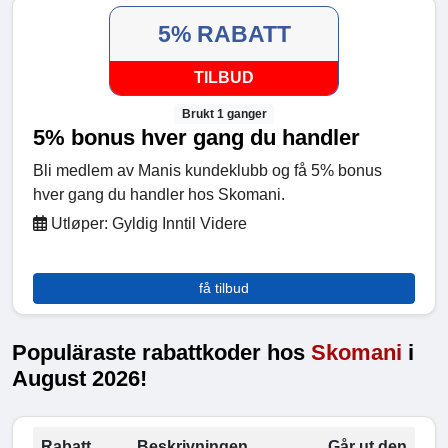
5% RABATT
TILBUD
Brukt 1 ganger
5% bonus hver gang du handler
Bli medlem av Manis kundeklubb og få 5% bonus
hver gang du handler hos Skomani.
Utløper: Gyldig Inntil Videre
få tilbud
Populäraste rabattkoder hos
Skomani
i
August 2026!
Rabatt
Beskrivningen
Går ut den