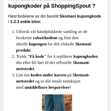
kupongkoder på ShoppingSpout ?
Høst fordelene av din favoritt 
Skomani kupongkode
i 
1-2-3 enkle trinn
:
Utforsk vår håndplukkede samling av de 
ferskeste 
rabattkodene
 og finn den 
ideelle 
kupongen
 for ditt elskede 
Skomani-
produkt
.
Trykk 
"Få kode"
 for å replikere 
kupongkoden
din eller bli ført til det offisielle 
Skomani-
nettstedet
.
Lim inn 
koden under kassen
 på 
Skomani-
nettstedet
 og se din totale reduksjon 
med 
umiddelbare besparelser
!