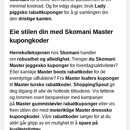
minimal kostnad. Og for edgy dager, bruk 
Lady 
piggsko rabattkuponger
 for å gi samlingen din 
den 
dristige kanten
.
Eie stilen din med Skomani Master 
kupongkoder
Herrekolleksjonen
 hos 
Skomani
 handler 
om 
robusthet og allsidighet
. Trenger 
du Skomani 
Master joggesko kuponger
 for hverdagsaktiviteter? 
Eller kanskje 
Master boots rabattkoder
 for de 
eventyrlige utfluktene? Fra 
Master loafers kuponger
til 
Master tursko rabattkoder
, 
ShoppingSpout
 gir 
deg tilgang til alle de hotteste tilbudene. Vis føttene 
og lommen noen besparelser med kampanjer 
på 
Master gummistøvler rabattkuponger
 eller vis 
frem stilen din med 
moteriktige Master dresssko 
kupongkoder
. Våre 
rabattkoder
 sørger for at du 
aldri går glipp av en mulighet til å 
spare på 
kvalitetsfottøy
.