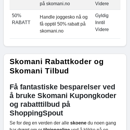
på skomani.no
Videre
50%
Gyldig
Handle joggesko nå og
RABATT
Inntil
få opptil 50% rabatt på
Videre
skomani.no
Skomani Rabattkoder og
Skomani Tilbud
Få fantastiske besparelser ved
å bruke Skomani Kupongkoder
og rabatttilbud på
ShoppingSpout
Se for deg en verden der alle
skoene
du noen gang
har drømt om er
tilgjengelige
ved å klikke på en