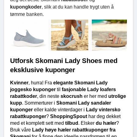
kupongkoder
, slik at du kan handle trygt uten å
tømme banken.
Utforsk Skomani Lady Shoes med 
eksklusive kuponger
Kvinner
, hurra! Fra 
elegante Skomani Lady 
joggesko kuponger
 til 
fasjonable Lady loafers 
rabattkoder
, din neste 
skocrush
 er her med 
utrolige 
kupp
. Sommerturer i 
Skomani Lady sandaler 
kuponger
 eller kalde vinterdager i 
Lady vintersko 
rabattkuponger
? 
ShoppingSpout
 har deg dekket 
med et komplett sett med 
tilbud
. Elsker 
du hæler
? 
Bruk våre 
Lady høye hæler rabattkuponger fra 
Skomani
 for å finne den ideelle passformen til en 