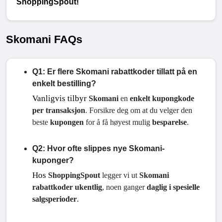
ShoppingSpout!
Skomani FAQs
Q1: Er flere Skomani rabattkoder tillatt på en
enkelt bestilling?
Vanligvis tilbyr
Skomani
 en 
enkelt kupongkode 
per transaksjon
. Forsikre deg om at du velger den 
beste 
kupongen
 for å få høyest mulig 
besparelse
.
Q2: Hvor ofte slippes nye Skomani-
kuponger?
Hos
ShoppingSpout
 legger vi ut 
Skomani 
rabattkoder
ukentlig
, noen ganger 
daglig i spesielle 
salgsperioder
.