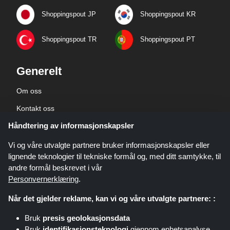
Shoppingspout JP
Shoppingspout KR
Shoppingspout TR
Shoppingspout PT
Generelt
Om oss
Kontakt oss
Håndtering av informasjonskapsler
Bedriftsinformasjon
personvernerklæring
Vi og våre utvalgte partnere bruker informasjonskapsler eller
lignende teknologier til tekniske formål og, med ditt samtykke, til
andre formål beskrevet i vår
Personvernerklæring
.
Når det gjelder reklame, kan vi og våre utvalgte partnere: :
Shoppingspout.com/no er et nettsted som presenterer tilbud, rabatter og
Bruk
presis geolokasjonsdata
kuponger. Disse tilbudene eller avtalene gjøres tilgjengelige gjennom ulike
Bruk
identifikasjonsteknologi
gjennom enhetsanalyse