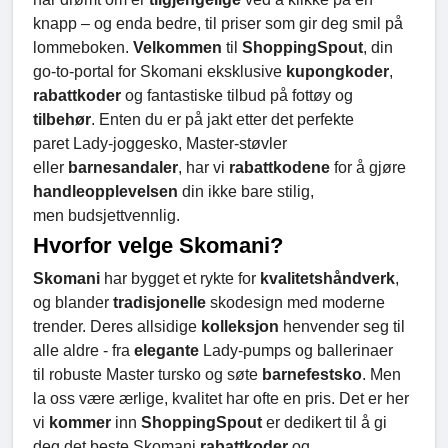
knapp – og enda bedre, til priser som gir deg smil på
lommeboken.
Velkommen
til
ShoppingSpout
, din
go-to-portal for Skomani eksklusive
kupongkoder
,
rabattkoder
og fantastiske tilbud på fottøy og
tilbehør
. Enten du er på jakt etter det perfekte
paret Lady-joggesko, Master-støvler
eller
barnesandaler
, har vi
rabattkodene
for å gjøre
handleopplevelsen
din ikke bare stilig,
men budsjettvennlig.
Hvorfor velge Skomani?
Skomani
har bygget et rykte for
kvalitetshåndverk
,
og blander
tradisjonelle
skodesign med moderne
trender. Deres allsidige
kolleksjon
henvender seg til
alle aldre - fra
elegante
Lady-pumps og ballerinaer
til robuste Master tursko og søte
barnefestsko
. Men
la oss være ærlige, kvalitet har ofte en pris. Det er her
vi
kommer
inn
ShoppingSpout
er dedikert til å gi
deg det beste Skomani
rabattkoder
og