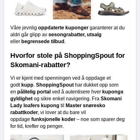
Våre jevnlig 
oppdaterte kuponger
 garanterer at du 
aldri går glipp av 
sesongrabatter, utsalg
eller 
begrensede tilbud
.
Hvorfor stole på ShoppingSpout for 
Skomani-rabatter?
Vi er kjent med spenningen ved å oppdage et 
godt 
kupp
. 
ShoppingSpout
 har dukket opp som 
en 
pålitelig portal
 ved å autentisere hver 
kupongs 
gyldighet
 og sikre enkel navigering. Fra 
Skomani 
Lady loafers kupong
 til 
Master snøresko 
rabattkoder
, vi lover at du bare vil 
oppdage 
funksjonelle koder
 – noe som sparer deg 
for tid, krefter og penger.