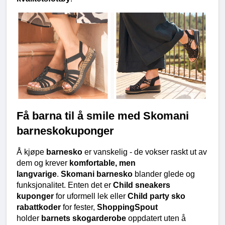
Få barna til å smile med Skomani 
barneskokuponger
Å kjøpe 
barnesko
 er vanskelig - de vokser raskt ut av 
dem og krever 
komfortable, men 
langvarige
. 
Skomani barnesko
 blander glede og 
funksjonalitet. Enten det er 
Child sneakers 
kuponger
 for uformell lek eller 
Child party sko 
rabattkoder
 for fester, 
ShoppingSpout
holder 
barnets skogarderobe
 oppdatert uten å 