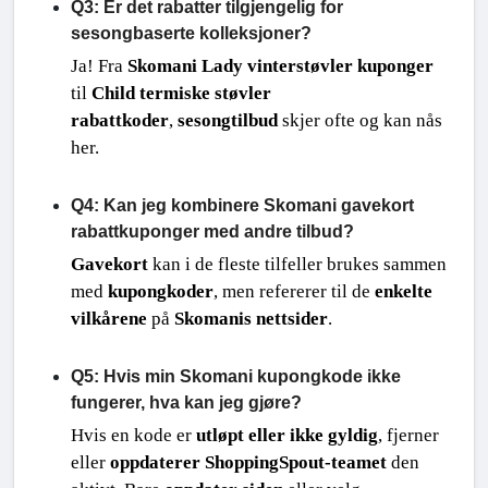
Q3: Er det rabatter tilgjengelig for
sesongbaserte kolleksjoner?
Ja! Fra 
Skomani Lady vinterstøvler kuponger
til 
Child termiske støvler 
rabattkoder
, 
sesongtilbud
 skjer ofte og kan nås 
her.
Q4: Kan jeg kombinere Skomani gavekort
rabattkuponger med andre tilbud?
Gavekort
 kan i de fleste tilfeller brukes sammen 
med 
kupongkoder
, men refererer til de 
enkelte 
vilkårene
 på 
Skomanis nettsider
.
Q5: Hvis min Skomani kupongkode ikke
fungerer, hva kan jeg gjøre?
Hvis en kode er 
utløpt eller ikke gyldig
, fjerner 
eller 
oppdaterer ShoppingSpout-teamet
 den 