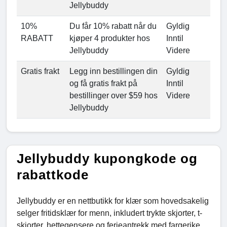
Jellybuddy
10%
Du får 10% rabatt når du
Gyldig
RABATT
kjøper 4 produkter hos
Inntil
Jellybuddy
Videre
Gratis frakt
Legg inn bestillingen din
Gyldig
og få gratis frakt på
Inntil
bestillinger over $59 hos
Videre
Jellybuddy
Jellybuddy kupongkode og
rabattkode
Jellybuddy er en nettbutikk for klær som hovedsakelig
selger fritidsklær for menn, inkludert trykte skjorter, t-
skjorter, hettegensere og ferieantrekk med fargerike