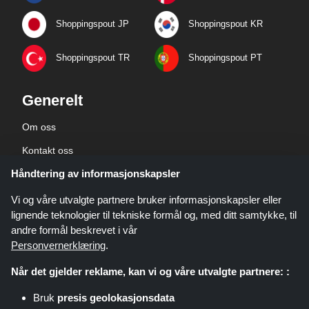
Shoppingspout JP
Shoppingspout KR
Shoppingspout TR
Shoppingspout PT
Generelt
Om oss
Kontakt oss
Håndtering av informasjonskapsler
Bedriftsinformasjon
personvernerklæring
Vi og våre utvalgte partnere bruker informasjonskapsler eller
lignende teknologier til tekniske formål og, med ditt samtykke, til
andre formål beskrevet i vår
Personvernerklæring
.
Når det gjelder reklame, kan vi og våre utvalgte partnere: :
Shoppingspout.com/no er et nettsted som presenterer tilbud, rabatter og
Bruk
presis geolokasjonsdata
kuponger. Disse tilbudene eller avtalene gjøres tilgjengelige gjennom ulike