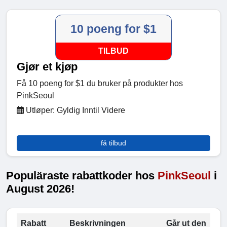
10 poeng for $1
TILBUD
Gjør et kjøp
Få 10 poeng for $1 du bruker på produkter hos
PinkSeoul
Utløper: Gyldig Inntil Videre
få tilbud
Populäraste rabattkoder hos
PinkSeoul
i
August 2026!
Rabatt
Beskrivningen
Går ut den