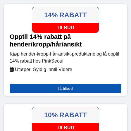
14% RABATT
TILBUD
Opptil 14% rabatt på
hender/kropp/hår/ansikt
Kjøp hender-kropp-hår-ansikt-produktene og få opptil
14% rabatt hos PinkSeoul
Utløper: Gyldig Inntil Videre
få tilbud
10% RABATT
TILBUD