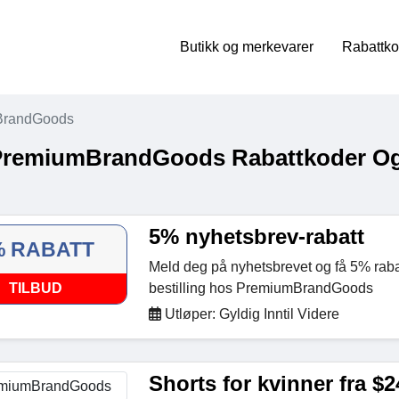
Butikk og merkevarer
Rabattko
BrandGoods
PremiumBrandGoods Rabattkoder Og 
5% nyhetsbrev-rabatt
% RABATT
Meld deg på nyhetsbrevet og få 5% rabat
TILBUD
bestilling hos PremiumBrandGoods
Utløper: Gyldig Inntil Videre
Shorts for kvinner fra $2