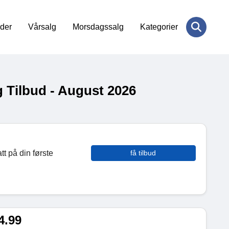
der
Vårsalg
Morsdagssalg
Kategorier
Tilbud - August 2026
t på din første
få tilbud
4.99