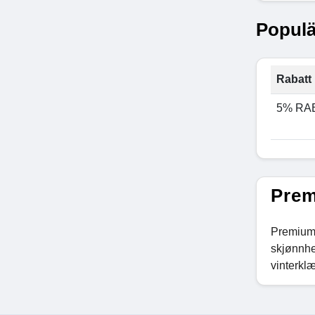
Populä
Rabatt 
5% RA
Prem
PremiumB
skjønnhe
vinterklæ