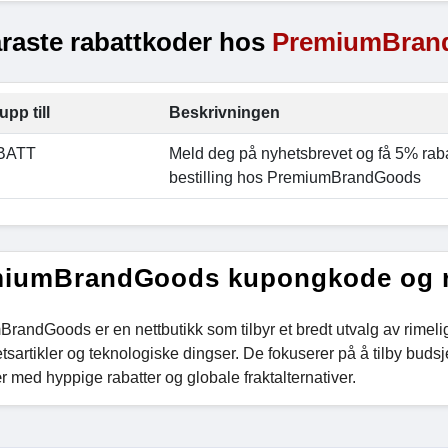
raste rabattkoder hos
PremiumBran
upp till
Beskrivningen
BATT
Meld deg på nyhetsbrevet og få 5% rabat
bestilling hos PremiumBrandGoods
iumBrandGoods kupongkode og r
randGoods er en nettbutikk som tilbyr et bredt utvalg av rimelig
tsartikler og teknologiske dingser. De fokuserer på å tilby bud
r med hyppige rabatter og globale fraktalternativer.