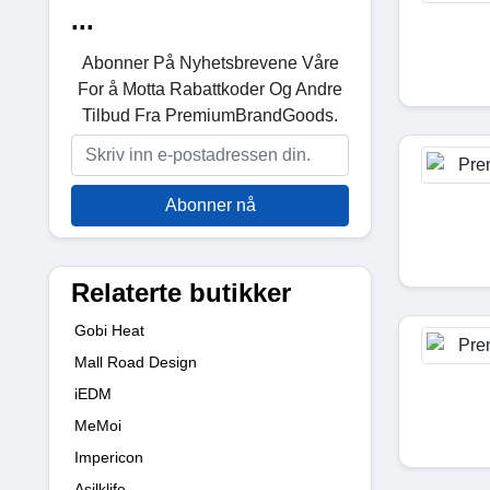
...
Abonner På Nyhetsbrevene Våre
For å Motta Rabattkoder Og Andre
Tilbud Fra PremiumBrandGoods.
Abonner nå
Relaterte butikker
Gobi Heat
Mall Road Design
iEDM
MeMoi
Impericon
Asilklife