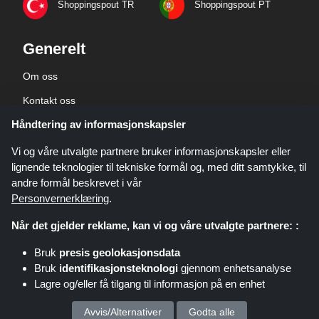
Shoppingspout TR
Shoppingspout PT
Generelt
Om oss
Kontakt oss
Håndtering av informasjonskapsler
Bedriftsinformasjon
personvernerklæring
Vi og våre utvalgte partnere bruker informasjonskapsler eller
lignende teknologier til tekniske formål og, med ditt samtykke, til
andre formål beskrevet i vår
Personvernerklæring
.
Når det gjelder reklame, kan vi og våre utvalgte partnere: :
Shoppingspout.com/no er et nettsted som presenterer tilbud, rabatter og
Bruk
presis geolokasjonsdata
kuponger. Disse tilbudene eller avtalene gjøres tilgjengelige gjennom ulike
Bruk
identifikasjonsteknologi
gjennom enhetsanalyse
tilknyttede nettverk. Shoppingspout.com/no eller deres ansatte er ikke
Lagre og/eller få tilgang til informasjon på en enhet
involvert når du kjøper via disse lenkene. Shoppingspout.com/no tjener kun
provisjon gjennom disse lenkene/tilbudene.
Opphavsrett © 2026 shoppingspout.com/no Alle rettigheter forbeholdt.
Vi behandler dine personopplysninger for :
Avvis/Alternativer
Godta alle