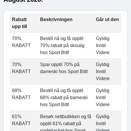
Rabatt
Beskrivningen
Går ut den
upp till
70%
Bestill nå og få opptil
Gyldig
RABATT
70% rabatt på skisalg
Inntil
hos Sport Bittl
Videre
70%
Spar opptil 70% på
Gyldig
RABATT
dameski hos Sport Bittl
Inntil
Videre
68%
Bestill nå og få opptil
Gyldig
RABATT
68% rabatt på barneski
Inntil
hos Sport Bittl
Videre
61%
Besøk nettbutikken og få
Gyldig
RABATT
opptil 61% rabatt på
Inntil
padelracket hos Sport
Videre