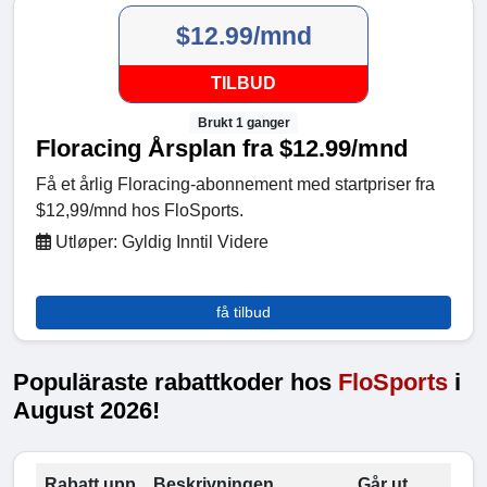
$12.99/mnd
TILBUD
Brukt 1 ganger
Floracing Årsplan fra $12.99/mnd
Få et årlig Floracing-abonnement med startpriser fra
$12,99/mnd hos FloSports.
Utløper: Gyldig Inntil Videre
få tilbud
Populäraste rabattkoder hos
FloSports
i
August 2026!
Rabatt upp
Beskrivningen
Går ut