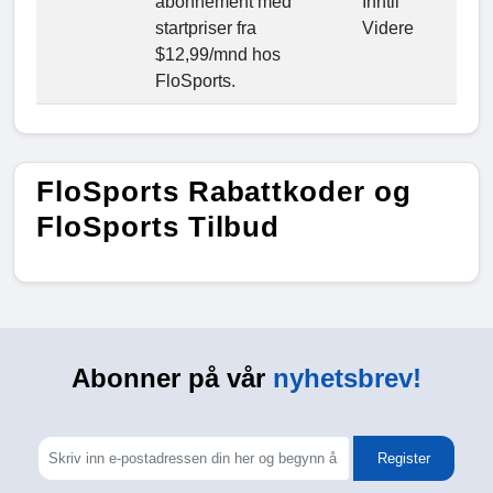
abonnement med
Inntil
startpriser fra
Videre
$12,99/mnd hos
FloSports.
FloSports Rabattkoder og
FloSports Tilbud
Abonner på vår
nyhetsbrev!
Register