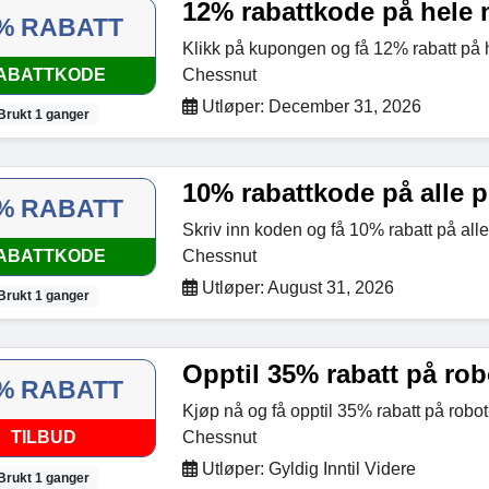
12% rabattkode på hele n
% RABATT
Klikk på kupongen og få 12% rabatt på h
ABATTKODE
Chessnut
Utløper: December 31, 2026
Brukt 1 ganger
10% rabattkode på alle 
% RABATT
Skriv inn koden og få 10% rabatt på all
ABATTKODE
Chessnut
Utløper: August 31, 2026
Brukt 1 ganger
Opptil 35% rabatt på rob
% RABATT
Kjøp nå og få opptil 35% rabatt på robot
TILBUD
Chessnut
Utløper: Gyldig Inntil Videre
Brukt 1 ganger