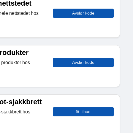
ettstedet
ele nettstedet hos
Avslør kode
produkter
e produkter hos
Avslør kode
ot-sjakkbrett
-sjakkbrett hos
få tilbud