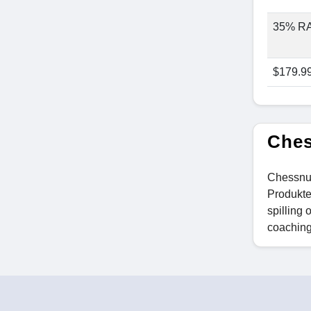
35% R
$179.9
Ches
Chessnut
Produkte
spilling 
coaching