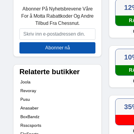
12
Abonner På Nyhetsbrevene Våre
For å Motta Rabattkoder Og Andre
R
Tilbud Fra Chessnut.
Abonner nå
10
Relaterte butikker
R
Joola
Revoray
Pusu
35
Anasaber
BoxBandz
Rsscsports
FloSports