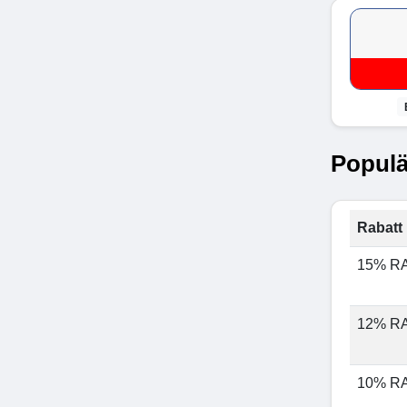
Populä
Rabatt 
15% R
12% R
10% R