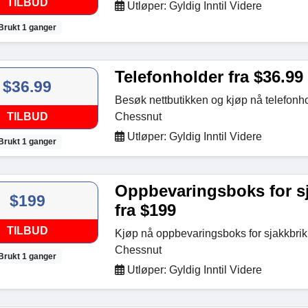
TILBUD
Utløper: Gyldig Inntil Videre
Brukt 1 ganger
Telefonholder fra $36.99
$36.99
Besøk nettbutikken og kjøp nå telefonho
TILBUD
Chessnut
Utløper: Gyldig Inntil Videre
Brukt 1 ganger
Oppbevaringsboks for sj
$199
fra $199
TILBUD
Kjøp nå oppbevaringsboks for sjakkbrik
Chessnut
Brukt 1 ganger
Utløper: Gyldig Inntil Videre