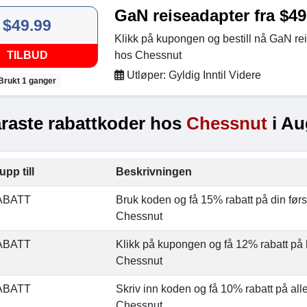
GaN reiseadapter fra $49
$49.99
Klikk på kupongen og bestill nå GaN re
TILBUD
hos Chessnut
Utløper: Gyldig Inntil Videre
Brukt 1 ganger
raste rabattkoder hos
Chessnut
i Au
upp till
Beskrivningen
ABATT
Bruk koden og få 15% rabatt på din først
Chessnut
ABATT
Klikk på kupongen og få 12% rabatt på 
Chessnut
ABATT
Skriv inn koden og få 10% rabatt på all
Chessnut