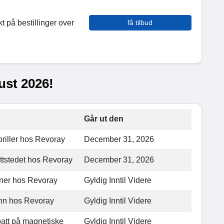
kt på bestillinger over
få tilbud
ust 2026!
Går ut den
briller hos Revoray
December 31, 2026
ttstedet hos Revoray
December 31, 2026
inner hos Revoray
Gyldig Inntil Videre
menn hos Revoray
Gyldig Inntil Videre
batt på magnetiske
Gyldig Inntil Videre