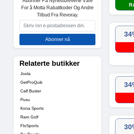
Abonner På Nyhetsbrevene Våre
R
For å Motta Rabattkoder Og Andre
Tilbud Fra Revoray.
34
Abonner nå
Relaterte butikker
Joola
GetProQuik
34
Calf Buster
Pusu
Kona Sports
Ram Golf
30
FloSports