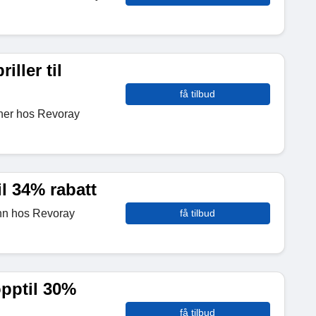
iller til
få tilbud
inner hos Revoray
il 34% rabatt
menn hos Revoray
få tilbud
opptil 30%
få tilbud