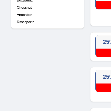
BoxBandz
Chessnut
Anasaber
Rsscsports
25
25