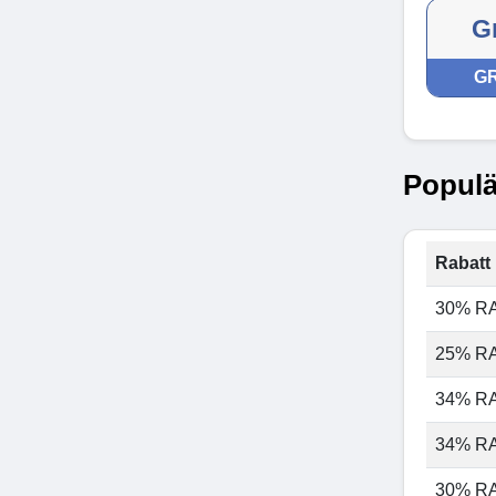
Gr
GR
Populä
Rabatt 
30% R
25% R
34% R
34% R
30% R