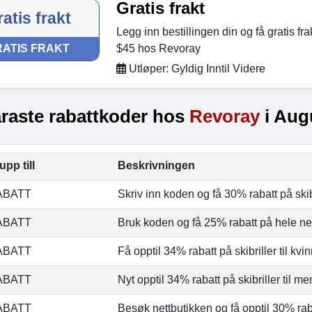
Gratis frakt
atis frakt
Legg inn bestillingen din og få gratis fra
ATIS FRAKT
$45 hos Revoray
Utløper: Gyldig Inntil Videre
raste rabattkoder hos
Revoray
i Aug
upp till
Beskrivningen
ABATT
Skriv inn koden og få 30% rabatt på ski
ABATT
Bruk koden og få 25% rabatt på hele ne
ABATT
Få opptil 34% rabatt på skibriller til kv
ABATT
Nyt opptil 34% rabatt på skibriller til 
ABATT
Besøk nettbutikken og få opptil 30% ra