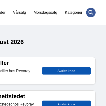
der
Vårsalg
Morsdagssalg
Kategorier
ust 2026
ller
briller hos Revoray
Avslør kode
ettstedet
ttstedet hos Revoray
Avslør kode