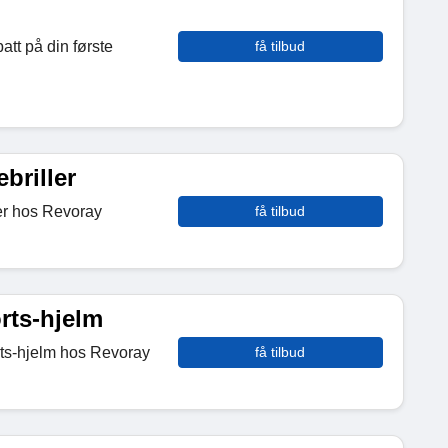
tt på din første
få tilbud
briller
ler hos Revoray
få tilbud
rts-hjelm
orts-hjelm hos Revoray
få tilbud