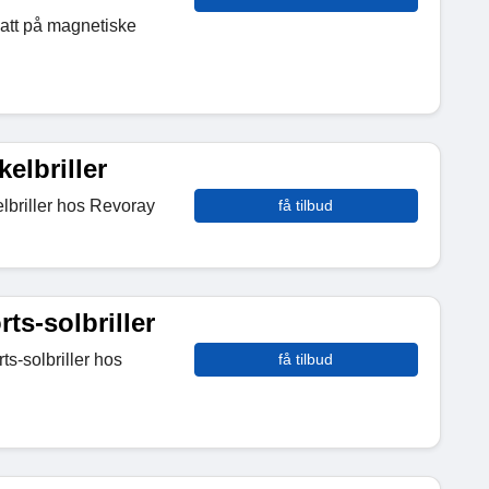
batt på magnetiske
elbriller
elbriller hos Revoray
få tilbud
ts-solbriller
ts-solbriller hos
få tilbud