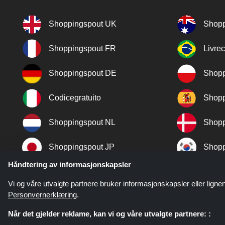
Shoppingspout UK
Shopp
Shoppingspout FR
Livre
Shoppingspout DE
Shopp
Codicegratuito
Shopp
Shoppingspout NL
Shopp
Shoppingspout JP
Shopp
Håndtering av informasjonskapsler
Shoppingspout TR
Shopp
Vi og våre utvalgte partnere bruker informasjonskapsler eller lignen
Personvernerklæring
.
Når det gjelder reklame, kan vi og våre utvalgte partnere: :