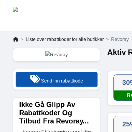
Liste over rabattkoder for alle butikker
Revoray
Aktiv 
Send inn rabattkode
30
R
Ikke Gå Glipp Av
Rabattkoder Og
Tilbud Fra Revoray...
25