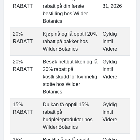
RABATT
rabatt på din første
31, 2026
bestilling hos Wilder
Botanics
20%
Kjøp nå og få opptil 20%
Gyldig
RABATT
rabatt på pakker hos
Inntil
Wilder Botanics
Videre
20%
Besøk nettbutikken og få
Gyldig
RABATT
20% rabatt på
Inntil
kosttilskudd for kvinnelig
Videre
støtte hos Wilder
Botanics
15%
Du kan få opptil 15%
Gyldig
RABATT
rabatt på
Inntil
hudpleieprodukter hos
Videre
Wilder Botanics
15%
Bestill nå og få opptil
Gyldig