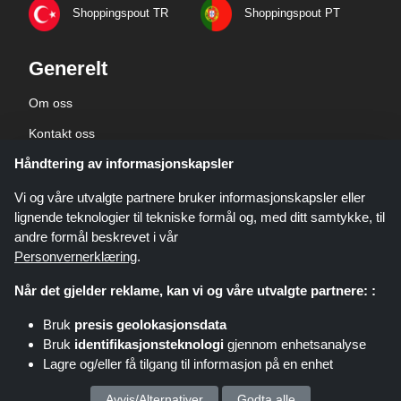
Shoppingspout TR
Shoppingspout PT
Generelt
Om oss
Kontakt oss
Håndtering av informasjonskapsler
Bedriftsinformasjon
personvernerklæring
Vi og våre utvalgte partnere bruker informasjonskapsler eller
lignende teknologier til tekniske formål og, med ditt samtykke, til
andre formål beskrevet i vår
Personvernerklæring
.
Når det gjelder reklame, kan vi og våre utvalgte partnere: :
Shoppingspout.com/no er et nettsted som presenterer tilbud, rabatter og
Bruk
presis geolokasjonsdata
kuponger. Disse tilbudene eller avtalene gjøres tilgjengelige gjennom ulike
Bruk
identifikasjonsteknologi
gjennom enhetsanalyse
tilknyttede nettverk. Shoppingspout.com/no eller deres ansatte er ikke
Lagre og/eller få tilgang til informasjon på en enhet
involvert når du kjøper via disse lenkene. Shoppingspout.com/no tjener kun
provisjon gjennom disse lenkene/tilbudene.
Opphavsrett © 2026 shoppingspout.com/no Alle rettigheter forbeholdt.
Vi behandler dine personopplysninger for :
Avvis/Alternativer
Godta alle