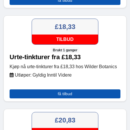
få tilbud
£18,33
TILBUD
Brukt 1 ganger
Urte-tinkturer fra £18,33
Kjøp nå urte-tinkturer fra £18,33 hos Wilder Botanics
Utløper: Gyldig Inntil Videre
få tilbud
£20,83