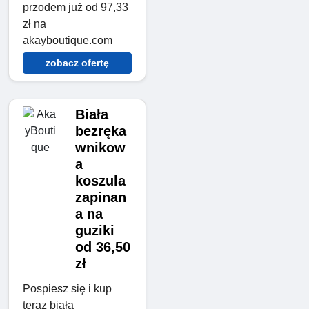
przodem już od 97,33
zł na
akayboutique.com
zobacz ofertę
Biała
bezręka
wnikow
a
koszula
zapinan
a na
guziki
od 36,50
zł
Pospiesz się i kup
teraz białą