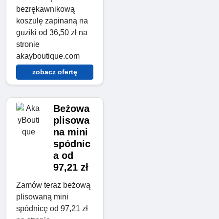
bezrękawnikową
koszulę zapinaną na
guziki od 36,50 zł na
stronie
akayboutique.com
zobacz ofertę
Beżowa
plisowa
na mini
spódnic
a od
97,21 zł
Zamów teraz beżową
plisowaną mini
spódnicę od 97,21 zł