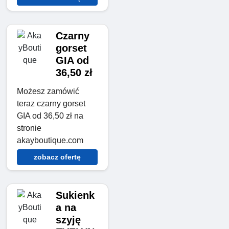
Czarny
gorset
GIA od
36,50 zł
Możesz zamówić
teraz czarny gorset
GIA od 36,50 zł na
stronie
akayboutique.com
zobacz ofertę
Sukienk
a na
szyję