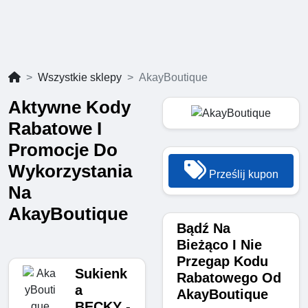
Wszystkie sklepy
AkayBoutique
Aktywne Kody
Rabatowe I
Promocje Do
Wykorzystania
Prześlij kupon
Na
AkayBoutique
Bądź Na
Bieżąco I Nie
Przegap Kodu
Sukienk
Rabatowego Od
a
AkayBoutique
BECKY -