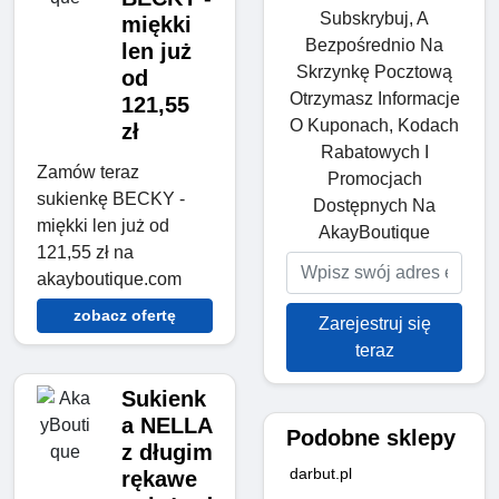
Subskrybuj, A
miękki
Bezpośrednio Na
len już
Skrzynkę Pocztową
od
Otrzymasz Informacje
121,55
O Kuponach, Kodach
zł
Rabatowych I
Zamów teraz
Promocjach
sukienkę BECKY -
Dostępnych Na
miękki len już od
AkayBoutique
121,55 zł na
akayboutique.com
zobacz ofertę
Zarejestruj się
teraz
Sukienk
a NELLA
Podobne sklepy
z długim
darbut.pl
rękawe