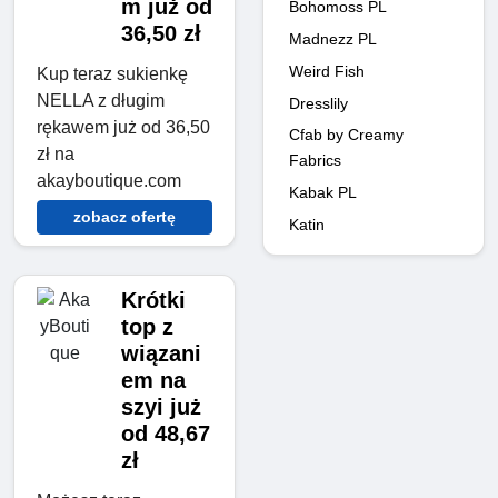
m już od
Bohomoss PL
36,50 zł
Madnezz PL
Weird Fish
Kup teraz sukienkę
NELLA z długim
Dresslily
rękawem już od 36,50
Cfab by Creamy
zł na
Fabrics
akayboutique.com
Kabak PL
zobacz ofertę
Katin
Krótki
top z
wiązani
em na
szyi już
od 48,67
zł