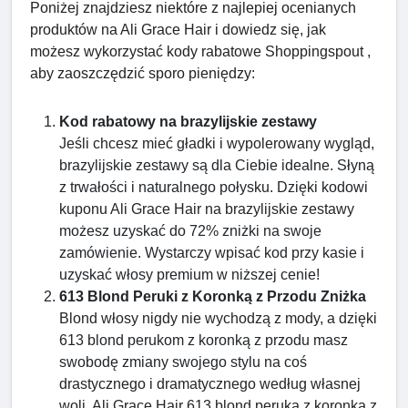
Poniżej znajdziesz niektóre z najlepiej ocenianych
produktów na Ali Grace Hair i dowiedz się, jak
możesz wykorzystać kody rabatowe Shoppingspout ,
aby zaoszczędzić sporo pieniędzy:
Kod rabatowy na brazylijskie zestawy
Jeśli chcesz mieć gładki i wypolerowany wygląd,
brazylijskie zestawy są dla Ciebie idealne. Słyną
z trwałości i naturalnego połysku. Dzięki kodowi
kuponu Ali Grace Hair na brazylijskie zestawy
możesz uzyskać do 72% zniżki na swoje
zamówienie. Wystarczy wpisać kod przy kasie i
uzyskać włosy premium w niższej cenie!
613 Blond Peruki z Koronką z Przodu Zniżka
Blond włosy nigdy nie wychodzą z mody, a dzięki
613 blond perukom z koronką z przodu masz
swobodę zmiany swojego stylu na coś
drastycznego i dramatycznego według własnej
woli. Ali Grace Hair 613 blond peruka z koronką z