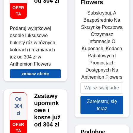
od 304 zł
Flowers
OFER
Subskrybuj, A
TA
Bezpośrednio Na
Skrzynkę Pocztową
Podaruj wyjątkowej
Otrzymasz
osobie luksusowe
Informacje O
bukiety róż w różnych
Kuponach, Kodach
kolorach i rozmiarach
Rabatowych I
już od 304 zł w
Promocjach
Anthemion Flowers
Dostępnych Na
zobacz ofertę
Anthemion Flowers
Zestawy
Od
Zarejestruj się
upomink
304
teraz
owe i
zł
kosze już
od 304 zł
OFER
TA
Podobne