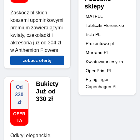
sklepy
Zaskocz bliskich
MATFEL
koszami upominkowymi
Tabliczki Florenckie
premium zawierającymi
Ecla PL
kwiaty, czekoladki i
akcesoria już od 304 zł
Prezentowe.pl
w Anthemion Flowers
Murrano PL
zobacz ofertę
Kwiatowaprzesylka
OpenPrint PL
Flying Tiger
Bukiety
Copenhagen PL
Od
Już od
330
330 zł
zł
OFER
TA
Odkryj eleganckie,