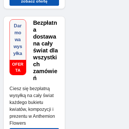
zobacz ofertę
Bezpłatn
Dar
a
mo
dostawa
wa
na cały
wys
świat dla
yłka
wszystki
ch
OFER
TA
zamówie
ń
Ciesz się bezpłatną
wysyłką na cały świat
każdego bukietu
kwiatów, kompozycji i
prezentu w Anthemion
Flowers