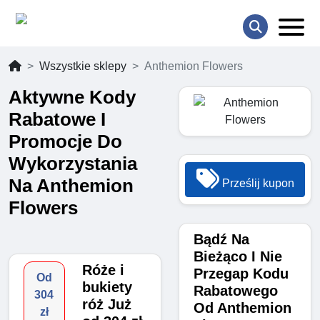
Wszystkie sklepy
Anthemion Flowers
Aktywne Kody
Rabatowe I
Promocje Do
Wykorzystania
Na Anthemion
Prześlij kupon
Flowers
Bądź Na
Bieżąco I Nie
Róże i
Przegap Kodu
Od
bukiety
Rabatowego
304
róż Już
Od Anthemion
zł