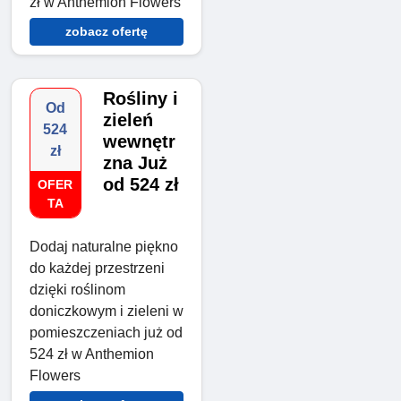
zł w Anthemion Flowers
zobacz ofertę
Rośliny i
Od
zieleń
524
wewnętr
zł
zna Już
od 524 zł
OFER
TA
Dodaj naturalne piękno
do każdej przestrzeni
dzięki roślinom
doniczkowym i zieleni w
pomieszczeniach już od
524 zł w Anthemion
Flowers