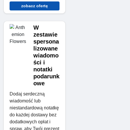
zobacz ofertę
W
zestawie
spersona
lizowane
wiadomo
ści i
notatki
podarunk
owe
Dodaj serdeczną
wiadomość lub
niestandardową notatkę
do każdej dostawy bez
dodatkowych opłat i
spraw, aby Twój prezent