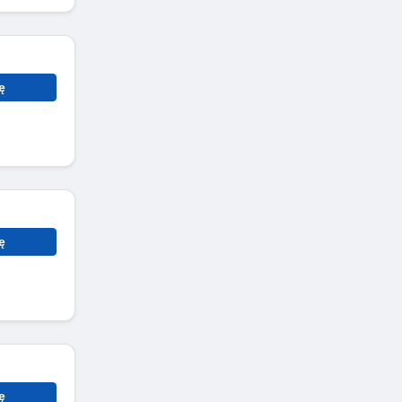
ę
ę
ę