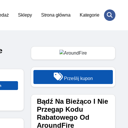
edaż
Sklepy
Strona główna
Kategorie
e
Prześlij kupon
n
Bądź Na Bieżąco I Nie
Przegap Kodu
Rabatowego Od
AroundFire