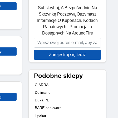
n
Subskrybuj, A Bezpośrednio Na
Skrzynkę Pocztową Otrzymasz
Informacje O Kuponach, Kodach
Rabatowych I Promocjach
Dostępnych Na AroundFire
ę
Zarejestruj się teraz
Podobne sklepy
CIARRA
Delimano
ę
Duka PL
BARE cookware
Typhur