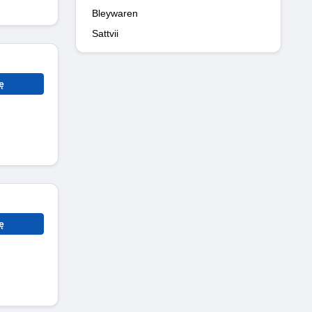
Bleywaren
Sattvii
ę
ę