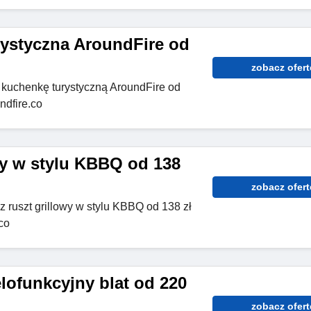
ystyczna AroundFire od
zobacz ofert
z kuchenkę turystyczną AroundFire od
ndfire.co
wy w stylu KBBQ od 138
zobacz ofert
 ruszt grillowy w stylu KBBQ od 138 zł
co
lofunkcyjny blat od 220
zobacz ofert