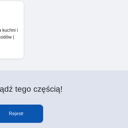
 kuchni i
kodów |
ądź tego częścią!
Rejestr