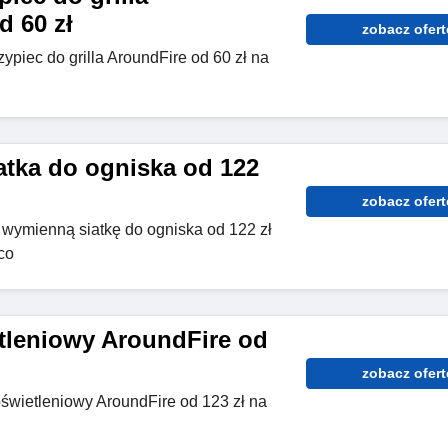
d 60 zł
zobacz ofert
ypiec do grilla AroundFire od 60 zł na
tka do ogniska od 122
zobacz ofert
z wymienną siatkę do ogniska od 122 zł
co
tleniowy AroundFire od
zobacz ofert
świetleniowy AroundFire od 123 zł na