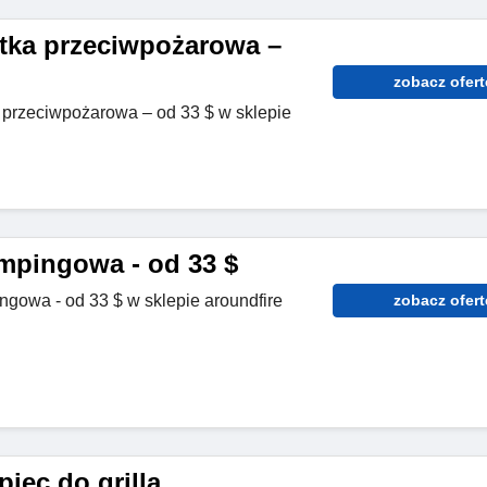
tka przeciwpożarowa –
zobacz ofert
przeciwpożarowa – od 33 $ w sklepie
mpingowa - od 33 $
owa - od 33 $ w sklepie aroundfire
zobacz ofert
iec do grilla