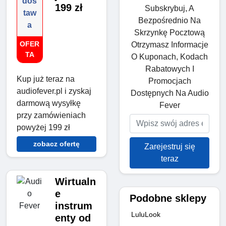
dos
199 zł
Subskrybuj, A
taw
Bezpośrednio Na
a
Skrzynkę Pocztową
OFER
Otrzymasz Informacje
TA
O Kuponach, Kodach
Rabatowych I
Kup już teraz na
Promocjach
audiofever.pl i zyskaj
Dostępnych Na Audio
darmową wysyłkę
Fever
przy zamówieniach
powyżej 199 zł
zobacz ofertę
Zarejestruj się
teraz
Wirtualn
e
Podobne sklepy
instrum
LuluLook
enty od