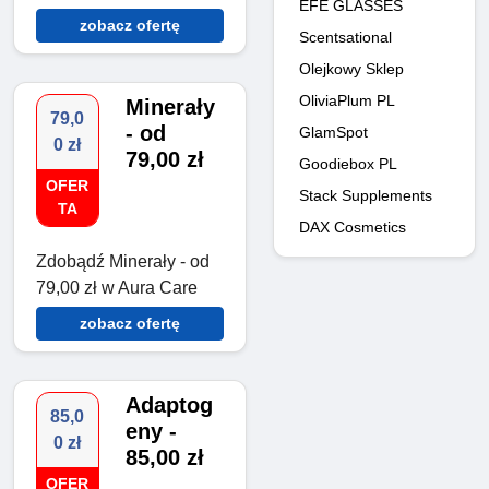
EFE GLASSES
zobacz ofertę
Scentsational
Olejkowy Sklep
OliviaPlum PL
Minerały
79,0
- od
GlamSpot
0 zł
79,00 zł
Goodiebox PL
OFER
Stack Supplements
TA
DAX Cosmetics
Zdobądź Minerały - od
79,00 zł w Aura Care
zobacz ofertę
Adaptog
85,0
eny -
0 zł
85,00 zł
OFER