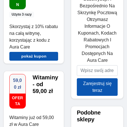
N
Bezpośrednio Na
Skrzynkę Pocztową
Użyto 3 razy
Otrzymasz
Informacje O
Skorzystaj z 10% rabatu
Kuponach, Kodach
na całą witrynę,
Rabatowych I
korzystając z kodu z
Promocjach
Aura Care
Dostępnych Na
pokaż kupon
Aura Care
Witaminy
59,0
Zarejestruj się
- od
0 zł
teraz
59,00 zł
OFER
TA
Podobne
Witaminy już od 59,00
sklepy
zł w Aura Care