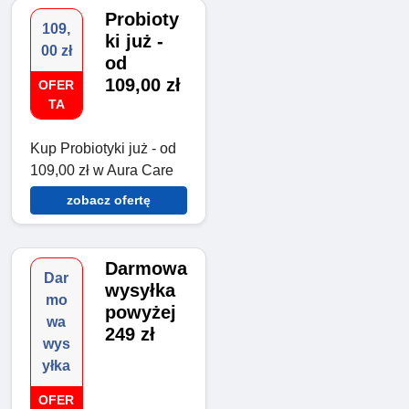
Probioty
109,
ki już -
00 zł
od
109,00 zł
OFER
TA
Kup Probiotyki już - od
109,00 zł w Aura Care
zobacz ofertę
Darmowa
Dar
wysyłka
mo
powyżej
wa
249 zł
wys
yłka
OFER