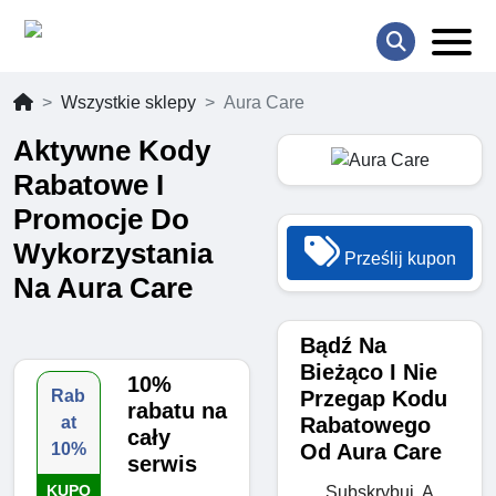
Wszystkie sklepy
Aura Care
Aktywne Kody
Rabatowe I
Promocje Do
Wykorzystania
Prześlij kupon
Na Aura Care
Bądź Na
Bieżąco I Nie
10%
Przegap Kodu
Rab
rabatu na
Rabatowego
at
cały
Od Aura Care
10%
serwis
KUPO
Subskrybuj, A