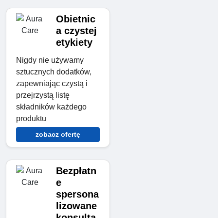
Obietnic
a czystej
etykiety
Nigdy nie używamy
sztucznych dodatków,
zapewniając czystą i
przejrzystą listę
składników każdego
produktu
zobacz ofertę
Bezpłatn
e
spersona
lizowane
konsulta