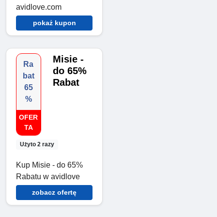
avidlove.com
pokaż kupon
Misie -
Ra
do 65%
bat
Rabat
65
%
OFER
TA
Użyto 2 razy
Kup Misie - do 65%
Rabatu w avidlove
zobacz ofertę