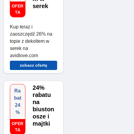
serek
OFER
TA
Kup teraz i
zaoszczędź 26% na
topie z dekoltem w
serek na
avidlove.com
zobacz ofertę
24%
Ra
rabatu
bat
na
24
biuston
%
osze i
majtki
OFER
TA