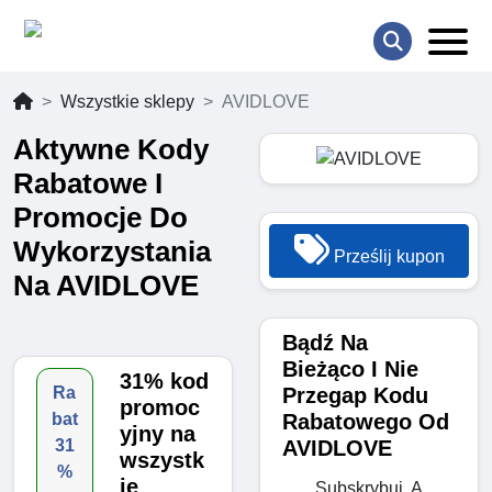
Wszystkie sklepy
AVIDLOVE
Aktywne Kody
Rabatowe I
Promocje Do
Wykorzystania
Prześlij kupon
Na AVIDLOVE
Bądź Na
Bieżąco I Nie
31% kod
Przegap Kodu
Ra
promoc
Rabatowego Od
bat
yjny na
AVIDLOVE
31
wszystk
%
ie
Subskrybuj, A