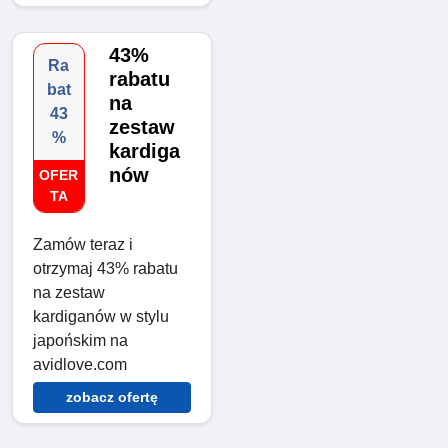
43%
Ra
rabatu
bat
na
43
zestaw
%
kardiga
nów
OFER
TA
Zamów teraz i
otrzymaj 43% rabatu
na zestaw
kardiganów w stylu
japońskim na
avidlove.com
zobacz ofertę