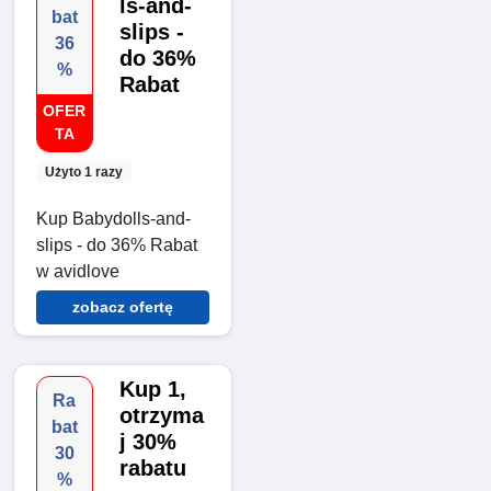
ls-and-
bat
slips -
36
do 36%
%
Rabat
OFER
TA
Użyto 1 razy
Kup Babydolls-and-
slips - do 36% Rabat
w avidlove
zobacz ofertę
Kup 1,
Ra
otrzyma
bat
j 30%
30
rabatu
%