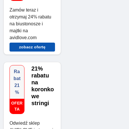
Zamów teraz i
otrzymaj 24% rabatu
na biustonosze i
majtki na
avidlove.com
zobacz ofertę
21%
Ra
rabatu
bat
na
21
koronko
%
we
stringi
OFER
TA
Odwiedź sklep