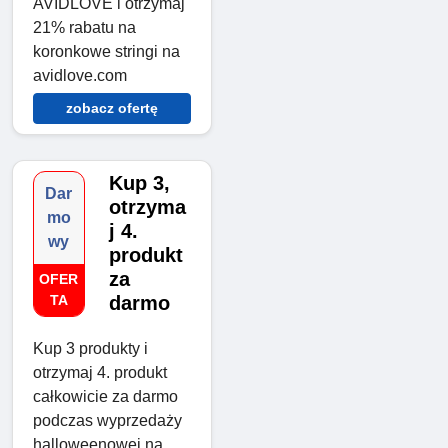
AVIDLOVE i otrzymaj
21% rabatu na
koronkowe stringi na
avidlove.com
zobacz ofertę
Kup 3,
Dar
otrzyma
mo
j 4.
wy
produkt
za
OFER
TA
darmo
Kup 3 produkty i
otrzymaj 4. produkt
całkowicie za darmo
podczas wyprzedaży
halloweenowej na