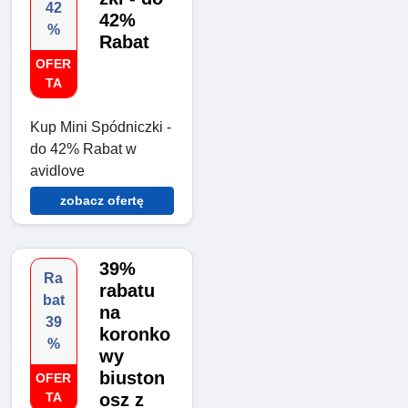
42
42%
%
Rabat
OFER
TA
Kup Mini Spódniczki -
do 42% Rabat w
avidlove
zobacz ofertę
39%
Ra
rabatu
bat
na
39
koronko
%
wy
biuston
OFER
TA
osz z