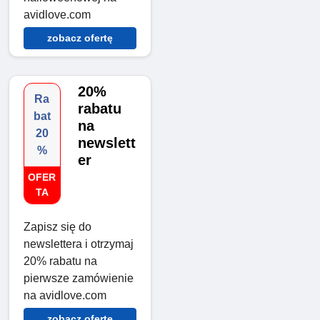
avidlove.com
zobacz ofertę
20%
Ra
rabatu
bat
na
20
newslett
%
er
OFER
TA
Zapisz się do
newslettera i otrzymaj
20% rabatu na
pierwsze zamówienie
na avidlove.com
zobacz ofertę