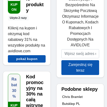
produkt
KUP
Bezpośrednio Na
ON
y
Skrzynkę Pocztową
Otrzymasz Informacje
Użyto 2 razy
O Kuponach, Kodach
Rabatowych I
Kliknij na kupon i
Promocjach
otrzymaj kod
Dostępnych Na
rabatowy 31% na
AVIDLOVE
wszystkie produkty na
avidlove.com
pokaż kupon
Zarejestruj się
teraz
Kod
Ra
promoc
bat
yjny na
Podobne sklepy
30
30% na
%
Chris Bramlet
całą
Butsklep PL
witrynę
KUP