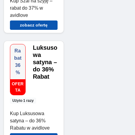
Kup Szal na szyję –
rabat do 37% w
avidlove
zobacz ofertę
Luksuso
Ra
wa
bat
satyna –
36
do 36%
%
Rabat
OFER
TA
Użyto 1 razy
Kup Luksusowa
satyna – do 36%
Rabatu w avidlove