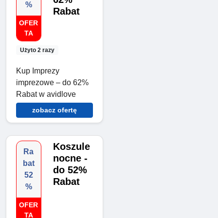
%
Rabat
OFER
TA
Użyto 2 razy
Kup Imprezy
imprezowe – do 62%
Rabat w avidlove
zobacz ofertę
Koszule
Ra
nocne -
bat
do 52%
52
Rabat
%
OFER
TA