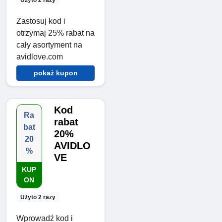
Zastosuj kod i
otrzymaj 25% rabat na
cały asortyment na
avidlove.com
pokaż kupon
Kod
Ra
rabat
bat
20%
20
AVIDLO
%
VE
KUP
ON
Użyto 2 razy
Wprowadź kod i