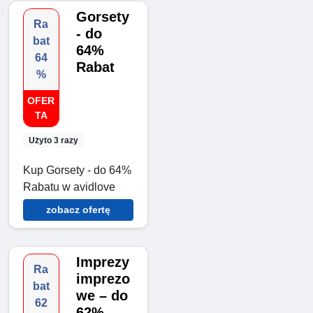
Gorsety
Ra
- do
bat
64%
64
Rabat
%
OFER
TA
Użyto 3 razy
Kup Gorsety - do 64%
Rabatu w avidlove
zobacz ofertę
Imprezy
Ra
imprezo
bat
we – do
62
62%