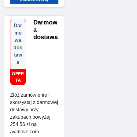
Darmow
Dar
a
mo
dostawa
wa
dos
taw
a
OFER
TA
Złóż zamówienie i
skorzystaj z darmowej
dostawy przy
zakupach powyżej
254,56 zł na
avidlove.com