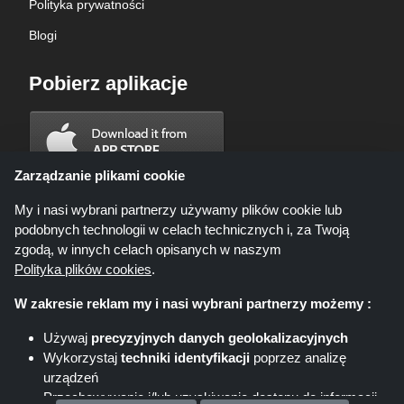
Polityka prywatności
Blogi
Pobierz aplikacje
Zarządzanie plikami cookie
My i nasi wybrani partnerzy używamy plików cookie lub
podobnych technologii w celach technicznych i, za Twoją
zgodą, w innych celach opisanych w naszym
Polityka plików cookies
.
W zakresie reklam my i nasi wybrani partnerzy możemy :
Używaj
precyzyjnych danych geolokalizacyjnych
Wykorzystaj
techniki identyfikacji
poprzez analizę
Shoppingspout.com/pl ani jego personel nie są zaangażowani, gdy
urządzeń
dokonujesz zakupu za pośrednictwem tych linków, Shoppingspout.com/pl
zarabia prowizję wyłącznie za pośrednictwem tych linków/ofert.
Przechowywanie i/lub uzyskiwanie dostępu do informacji