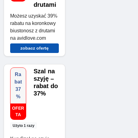
drutami
Możesz uzyskać 39%
rabatu na koronkowy
biustonosz z drutami
na avidlove.com
zobacz ofertę
Szal na
Ra
szyję –
bat
rabat do
37
37%
%
OFER
TA
Użyto 1 razy