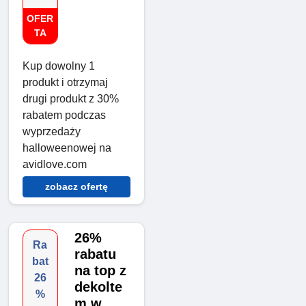
OFER
TA
Kup dowolny 1
produkt i otrzymaj
drugi produkt z 30%
rabatem podczas
wyprzedaży
halloweenowej na
avidlove.com
zobacz ofertę
26%
Ra
rabatu
bat
na top z
26
dekolte
%
m w