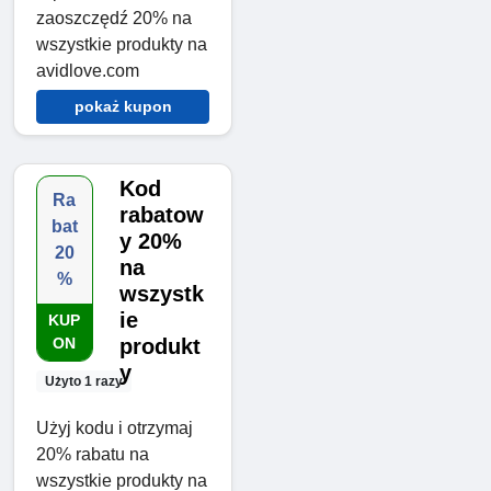
zaoszczędź 20% na
wszystkie produkty na
avidlove.com
pokaż kupon
Kod
Ra
rabatow
bat
y 20%
20
na
%
wszystk
ie
KUP
ON
produkt
y
Użyto 1 razy
Użyj kodu i otrzymaj
20% rabatu na
wszystkie produkty na