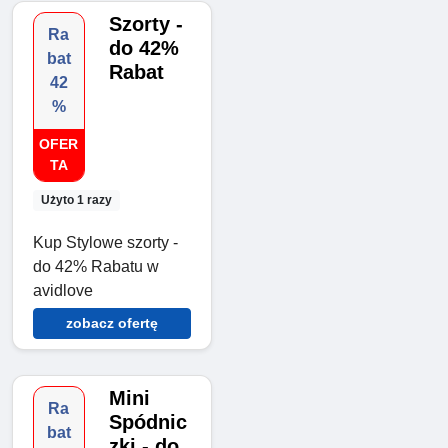
Szorty -
Ra
do 42%
bat
Rabat
42
%
OFER
TA
Użyto 1 razy
Kup Stylowe szorty -
do 42% Rabatu w
avidlove
zobacz ofertę
Mini
Ra
Spódnic
bat
zki - do