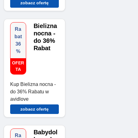
zobacz ofertę
Bielizna
Ra
nocna -
bat
do 36%
36
Rabat
%
OFER
TA
Kup Bielizna nocna -
do 36% Rabatu w
avidlove
zobacz ofertę
Babydol
Ra