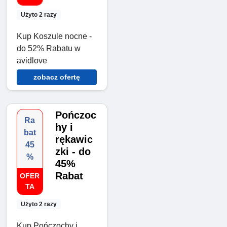
Użyto 2 razy
Kup Koszule nocne -
do 52% Rabatu w
avidlove
zobacz ofertę
Pończoc
Ra
hy i
bat
rękawic
45
zki - do
%
45%
Rabat
OFER
TA
Użyto 2 razy
Kup Pończochy i